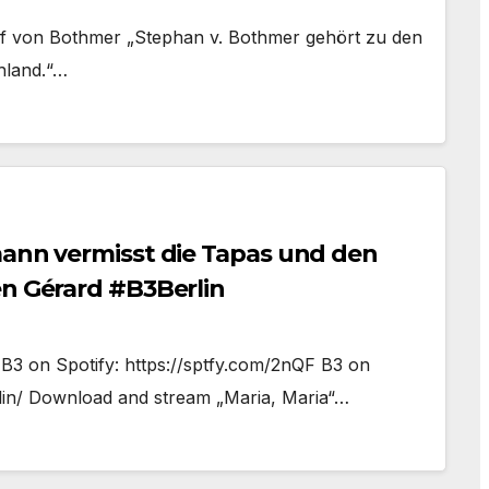
af von Bothmer „Stephan v. Bothmer gehört zu den
hland.“…
mann vermisst die Tapas und den
en Gérard #B3Berlin
c B3 on Spotify: https://sptfy.com/2nQF B3 on
in/ Download and stream „Maria, Maria“…