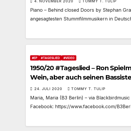
4. NOVEMBER 2020
TOMMY T. TULIP
Piano – Behind closed Doors by Stephan Gr
angesagtesten Stummfilmmusikern in Deutsc
#EP
#TAGESLIED
#VIDEO
1950/20 #Tageslied – Ron Spiel
Wein, aber auch seinen Bassist
24. JULI 2020
TOMMY T. TULIP
Maria, Maria (B3 Berlin) – via Blackbirdmusi
Facebook: https://www.facebook.com/B3Berl