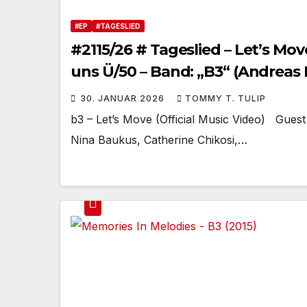
#EP
#TAGESLIED
#2115/26 # Tageslied – Let’s Mo
uns Ü/50 – Band: „B3“ (Andreas
30. JANUAR 2026
TOMMY T. TULIP
b3 – Let’s Move (Official Music Video) Guest 
Nina Baukus, Catherine Chikosi,…