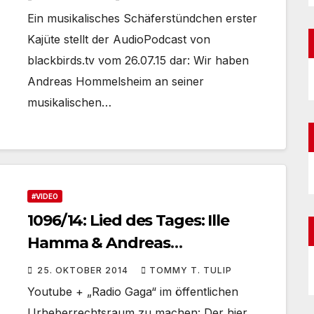
CD-Review „Memories in
Ein musikalisches Schäferstündchen erster
Melodies“ #B3
Kajüte stellt der AudioPodcast von
blackbirds.tv vom 26.07.15 dar: Wir haben
Andreas Hommelsheim an seiner
musikalischen…
#VIDEO
1096/14: Lied des Tages: Ille
Hamma & Andreas
Hommelsheim
25. OKTOBER 2014
TOMMY T. TULIP
Youtube + „Radio Gaga“ im öffentlichen
Urheberrechtsraum zu machen: Der hier