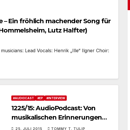
ve – Ein fröhlich machender Song für
 Hommelsheim, Lutz Halfter)
musicians: Lead Vocals: Henrik „Ille“ Ilgner Choir:
#AUDIOCAST
#EP
#INTERVIEW
1225/15: AudioPodcast: Von
musikalischen Erinnerungen
von Andreas Hommelsheim –
25. JULI 2015
TOMMY T. TULIP