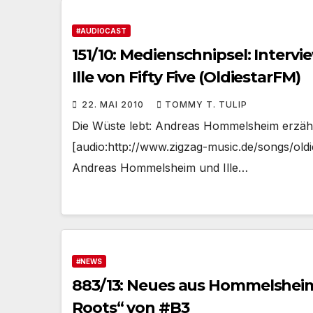
#AUDIOCAST
151/10: Medienschnipsel: Inte
Ille von Fifty Five (OldiestarFM)
22. MAI 2010
TOMMY T. TULIP
Die Wüste lebt: Andreas Hommelsheim erzähl
[audio:http://www.zigzag-music.de/songs/oldi
Andreas Hommelsheim und Ille…
#NEWS
883/13: Neues aus Hommelsheim
Roots“ von #B3