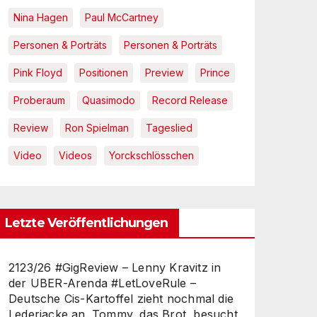
Nina Hagen
Paul McCartney
Personen & Porträts
Personen & Porträts
Pink Floyd
Positionen
Preview
Prince
Proberaum
Quasimodo
Record Release
Review
Ron Spielman
Tageslied
Video
Videos
Yorckschlösschen
Letzte Veröffentlichungen
2123/26 #GigReview – Lenny Kravitz in
der UBER-Arenda #LetLoveRule –
Deutsche Cis-Kartoffel zieht nochmal die
Lederjacke an. Tommy, das Brot, besucht