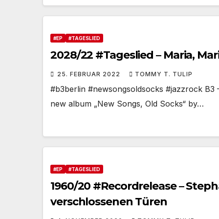
#EP
#TAGESLIED
2028/22 #Tageslied – Maria, Maria
25. FEBRUAR 2022
TOMMY T. TULIP
#b3berlin #newsongsoldsocks #jazzrock B3 – Ma
new album „New Songs, Old Socks“ by…
#EP
#TAGESLIED
1960/20 #Recordrelease – Steph
verschlossenen Türen