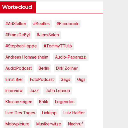
Wortecloud
#ArtStalker
#Beatles
#Facebook
#FranzDeBÿl
#JensSaleh
#StephanHoppe
#TommyTTulip
Andreas Hommelsheim
Audio-Paparazzi
AudioPodcast
Berlin
Dirk Zöllner
Ernst Bier
FotoPodcast
Gags
Gigs
Interview
Jazz
John Lennon
Kleinanzeigen
Kritik
Legenden
Lied Des Tages
Linktipp
Lutz Halfter
Mobypicture
Musikerwitze
Nachruf