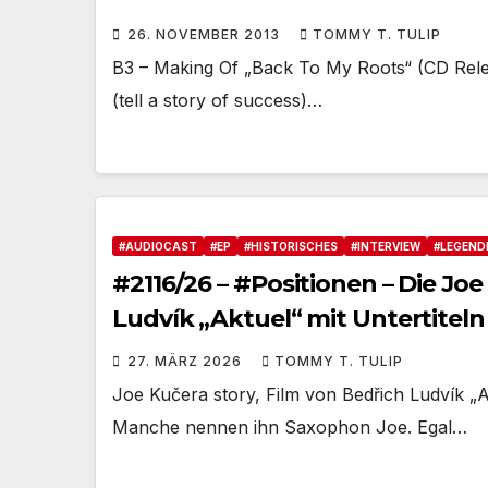
26. NOVEMBER 2013
TOMMY T. TULIP
B3 – Making Of „Back To My Roots“ (CD Relea
(tell a story of success)…
#AUDIOCAST
#EP
#HISTORISCHES
#INTERVIEW
#LEGEND
#2116/26 – #Positionen – Die Joe Kučera-Story – Ein Film von Bedřich
Ludvík „Aktuel“ mit Untertiteln
27. MÄRZ 2026
TOMMY T. TULIP
Joe Kučera story, Film von Bedřich Ludvík „A
Manche nennen ihn Saxophon Joe. Egal…