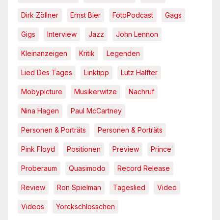
Dirk Zöllner
Ernst Bier
FotoPodcast
Gags
Gigs
Interview
Jazz
John Lennon
Kleinanzeigen
Kritik
Legenden
Lied Des Tages
Linktipp
Lutz Halfter
Mobypicture
Musikerwitze
Nachruf
Nina Hagen
Paul McCartney
Personen & Porträts
Personen & Porträts
Pink Floyd
Positionen
Preview
Prince
Proberaum
Quasimodo
Record Release
Review
Ron Spielman
Tageslied
Video
Videos
Yorckschlösschen