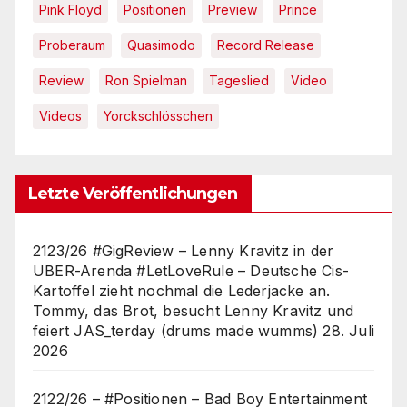
Pink Floyd
Positionen
Preview
Prince
Proberaum
Quasimodo
Record Release
Review
Ron Spielman
Tageslied
Video
Videos
Yorckschlösschen
Letzte Veröffentlichungen
2123/26 #GigReview – Lenny Kravitz in der
UBER-Arenda #LetLoveRule – Deutsche Cis-
Kartoffel zieht nochmal die Lederjacke an.
Tommy, das Brot, besucht Lenny Kravitz und
feiert JAS_terday (drums made wumms)
28. Juli
2026
2122/26 – #Positionen – Bad Boy Entertainment