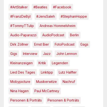
#ArtStalker
#Beatles
#Facebook
#FranzDeBÿl
#JensSaleh
#StephanHoppe
#TommyTTulip
Andreas Hommelsheim
Audio-Paparazzi
AudioPodcast
Berlin
Dirk Zöllner
Ernst Bier
FotoPodcast
Gags
Gigs
Interview
Jazz
John Lennon
Kleinanzeigen
Kritik
Legenden
Lied Des Tages
Linktipp
Lutz Halfter
Mobypicture
Musikerwitze
Nachruf
Nina Hagen
Paul McCartney
Personen & Porträts
Personen & Porträts