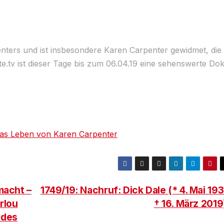
rpenters und ist insbesondere Karen Carpenter gewidmet, die
te.tv ist dieser Tage bis zum 06.04.19 eine sehenswerte Do
as Leben von Karen Carpenter
macht –
1749/19: Nachruf: Dick Dale (* 4. Mai 193
rlou
† 16. März 201
 des