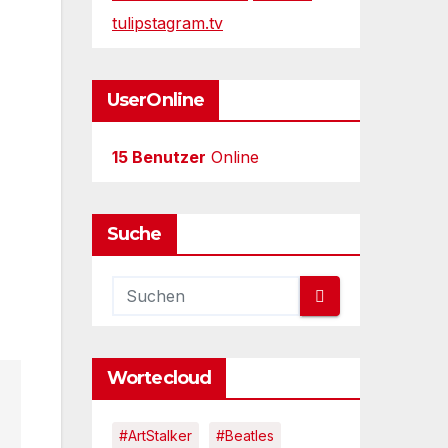
tulipstagram.tv
UserOnline
15 Benutzer
Online
Suche
Wortecloud
#ArtStalker
#Beatles