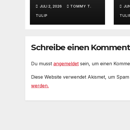
Boy
be
JULI 2, 2026
TOMMY T.
JUN
Entertainment –
Ve
Fensterstürze,
Me
TULIP
TULI
ungeheurer
ver
Reichtum,
Ko
dienstverpflichtet
ver
e Claqueure und
Ge
Schreibe einen Komment
soziale
au
Romantiker
Du musst
angemeldet
sein, um einen Komme
Diese Website verwendet Akismet, um Spam
werden.