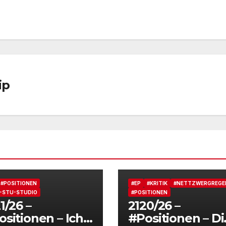
ip
#POSITIONEN
#EP
#KRITIK
#NETTZWERGREGE
-STU-STUDIO
#POSITIONEN
1/26 –
2120/26 –
sitionen – Ich
#Positionen – Di