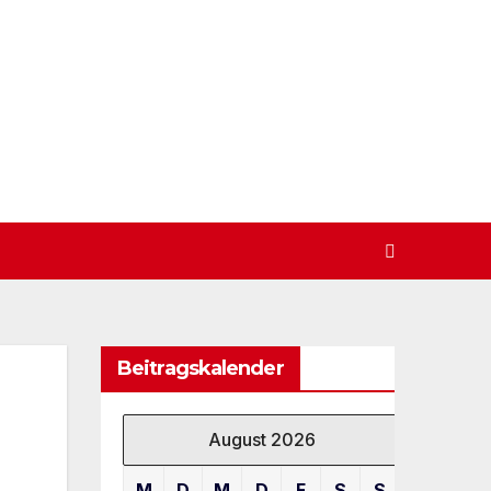
Beitragskalender
August 2026
M
D
M
D
F
S
S