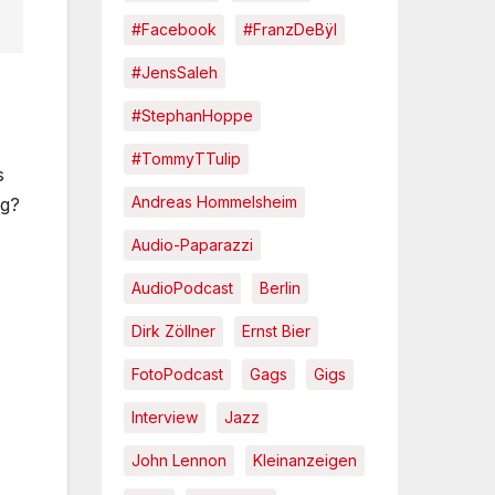
#Facebook
#FranzDeBÿl
#JensSaleh
#StephanHoppe
#TommyTTulip
s
Andreas Hommelsheim
ig?
Audio-Paparazzi
AudioPodcast
Berlin
Dirk Zöllner
Ernst Bier
FotoPodcast
Gags
Gigs
Interview
Jazz
John Lennon
Kleinanzeigen