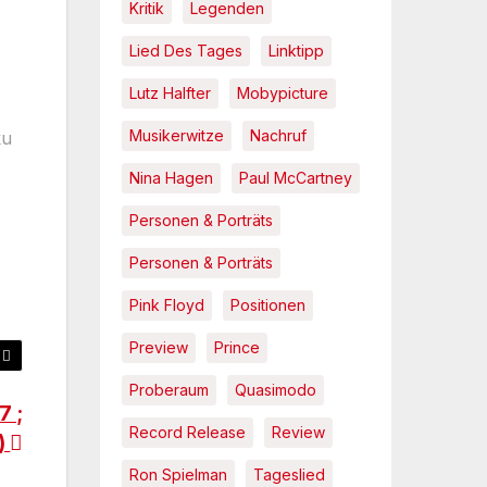
Kritik
Legenden
Lied Des Tages
Linktipp
Lutz Halfter
Mobypicture
Musikerwitze
Nachruf
ku
Nina Hagen
Paul McCartney
Personen & Porträts
Personen & Porträts
Pink Floyd
Positionen
Preview
Prince
Proberaum
Quasimodo
7 ;
Record Release
Review
9)
Ron Spielman
Tageslied