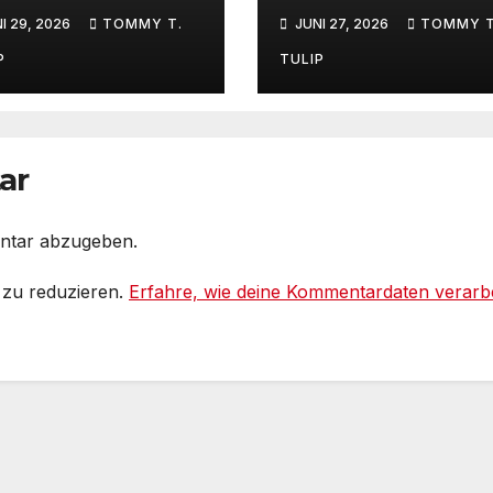
reue nichts –
Debatte Nuhr al
I 29, 2026
TOMMY T.
JUNI 27, 2026
TOMMY T
rstrahlte
DAS
nschen,
Shitbürgerthem
P
TULIP
strahlte
des Internets – 3
mmentare,
Grad, es wird no
strahltes
heißer #Tagesli
samterlebnis
ar
f Social media
ntar abzugeben.
 zu reduzieren.
Erfahre, wie deine Kommentardaten verarbe