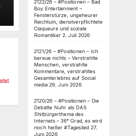
s
2122/26 – #Positionen – Bad
.
Boy Entertainment –
Fensterstürze, ungeheurer
a
Reichtum, dienstverpflichtete
6°
Claqueure und soziale
ch
Romantiker
2. Juli 2026
ed
2121/26 – #Positionen – Ich
bereue nichts – Verstrahlte
Menschen, verstrahlte
Kommentare, verstrahltes
Gesamterlebnis auf Social
itet
media
29. Juni 2026
2120/26 – #Positionen – Die
Debatte Nuhr als DAS
Shitbürgerthema des
Internets – 36° Grad, es wird
noch heißer #Tageslied
27.
Juni 2026