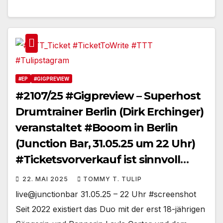
#EP
#GIGPREVIEW
#2107/25 #Gigpreview – Superhost
Drumtrainer Berlin (Dirk Erchinger)
veranstaltet #Booom in Berlin
(Junction Bar, 31.05.25 um 22 Uhr)
#Ticketsvorverkauf ist sinnvoll
#berlindrumdays
22. MAI 2025
TOMMY T. TULIP
live@junctionbar 31.05.25 – 22 Uhr #screenshot
Seit 2022 existiert das Duo mit der erst 18-jährigen