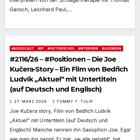
interpretiert von der Schlagertherapie mit Thomas
Gansch, Leonhard Paul,…
#AUDIOCAST
#EP
#HISTORISCHES
#INTERVIEW
#LEGENDEN
#2116/26 – #Positionen – Die Joe
Kučera-Story – Ein Film von Bedřich
Ludvík „Aktuel“ mit Untertiteln
(auf Deutsch und Englisch)
27. MÄRZ 2026
TOMMY T. TULIP
Joe Kučera story, Film von Bedřich Ludvík
„Aktuel“ mit Untertiteln (auf Deutsch und
Englisch) Manche nennen ihn Saxophon Joe. Egal
wie man ihn nennt: Er hat „sie alle gehabt“, hat…