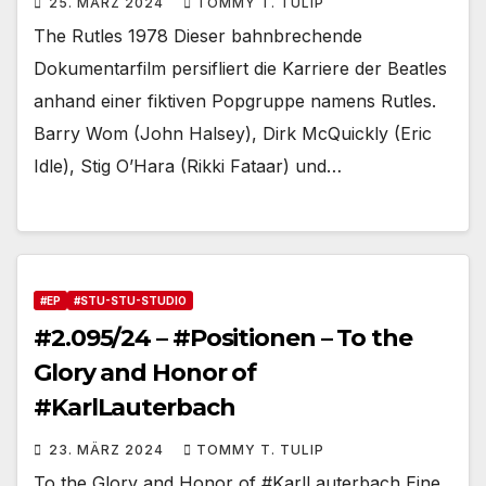
25. MÄRZ 2024
TOMMY T. TULIP
The Rutles 1978 Dieser bahnbrechende
Dokumentarfilm persifliert die Karriere der Beatles
anhand einer fiktiven Popgruppe namens Rutles.
Barry Wom (John Halsey), Dirk McQuickly (Eric
Idle), Stig O’Hara (Rikki Fataar) und…
#EP
#STU-STU-STUDIO
#2.095/24 – #Positionen – To the
Glory and Honor of
#KarlLauterbach
23. MÄRZ 2024
TOMMY T. TULIP
To the Glory and Honor of #KarlLauterbach Eine