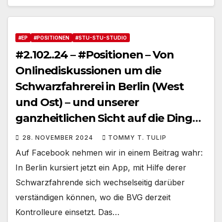
#EP
#POSITIONEN
#STU-STU-STUDIO
#2.102..24 – #Positionen – Von
Onlinediskussionen um die
Schwarzfahrerei in Berlin (West
und Ost) – und unserer
ganzheitlichen Sicht auf die Dinge
#OpinionControl
28. NOVEMBER 2024
TOMMY T. TULIP
Auf Facebook nehmen wir in einem Beitrag wahr:
In Berlin kursiert jetzt ein App, mit Hilfe derer
Schwarzfahrende sich wechselseitig darüber
verständigen können, wo die BVG derzeit
Kontrolleure einsetzt. Das…