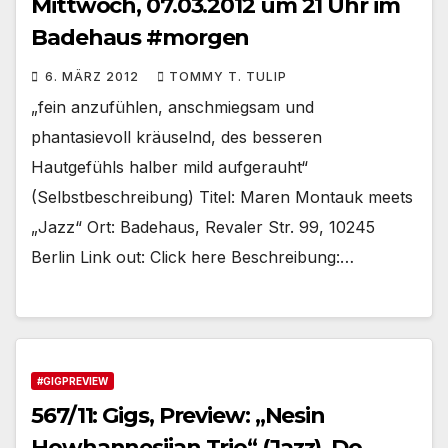
Mittwoch, 07.03.2012 um 21 Uhr im
Badehaus #morgen
6. MÄRZ 2012
TOMMY T. TULIP
„fein anzufühlen, anschmiegsam und
phantasievoll kräuselnd, des besseren
Hautgefühls halber mild aufgerauht“
(Selbstbeschreibung) Titel: Maren Montauk meets
„Jazz“ Ort: Badehaus, Revaler Str. 99, 10245
Berlin Link out: Click here Beschreibung:…
#GIGPREVIEW
567/11: Gigs, Preview: „Nesin
Howhannesijan Trio“ (Jazz), Do.