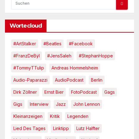
Wortecloud
#ArtStalker
#Beatles
#Facebook
#FranzDeBÿl
#JensSaleh
#StephanHoppe
#TommyTTulip
Andreas Hommelsheim
Audio-Paparazzi
AudioPodcast
Berlin
Dirk Zöllner
Ernst Bier
FotoPodcast
Gags
Gigs
Interview
Jazz
John Lennon
Kleinanzeigen
Kritik
Legenden
Lied Des Tages
Linktipp
Lutz Halfter