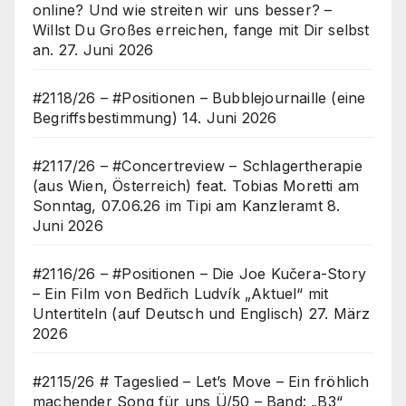
online? Und wie streiten wir uns besser? –
Willst Du Großes erreichen, fange mit Dir selbst
an.
27. Juni 2026
#2118/26 – #Positionen – Bubblejournaille (eine
Begriffsbestimmung)
14. Juni 2026
#2117/26 – #Concertreview – Schlagertherapie
(aus Wien, Österreich) feat. Tobias Moretti am
Sonntag, 07.06.26 im Tipi am Kanzleramt
8.
Juni 2026
#2116/26 – #Positionen – Die Joe Kučera-Story
– Ein Film von Bedřich Ludvík „Aktuel“ mit
Untertiteln (auf Deutsch und Englisch)
27. März
2026
#2115/26 # Tageslied – Let’s Move – Ein fröhlich
machender Song für uns Ü/50 – Band: „B3“