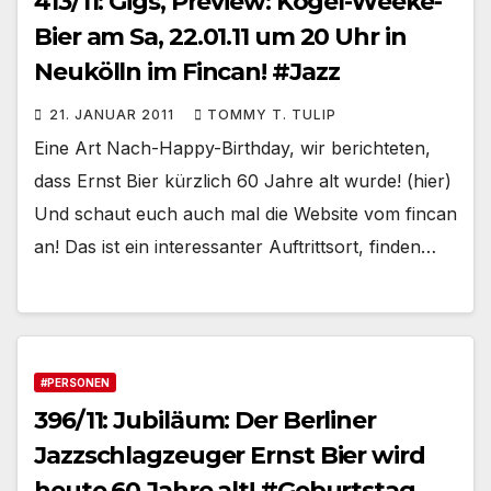
413/11: Gigs, Preview: Kögel-Weeke-
Bier am Sa, 22.01.11 um 20 Uhr in
Neukölln im Fincan! #Jazz
21. JANUAR 2011
TOMMY T. TULIP
Eine Art Nach-Happy-Birthday, wir berichteten,
dass Ernst Bier kürzlich 60 Jahre alt wurde! (hier)
Und schaut euch auch mal die Website vom fincan
an! Das ist ein interessanter Auftrittsort, finden…
#PERSONEN
396/11: Jubiläum: Der Berliner
Jazzschlagzeuger Ernst Bier wird
heute 60 Jahre alt! #Geburtstag