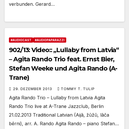
verbunden. Gerard…
#AUDIOCAST
#AUDIOPAPARAZZI
902/13: Video:: „Lullaby from Latvia“
– Agita Rando Trio feat. Ernst Bier,
Stefan Weeke und Agita Rando (A-
Trane)
29. DEZEMBER 2013
TOMMY T. TULIP
Agita Rando Trio – Lullaby from Latvia Agita
Rando Trio live at A-Trane Jazzclub, Berlin
21.02.2013 Traditional Latvian (Aijā, žūžū, lāča
bērni), arr. A. Rando Agita Rando – piano Stefan…