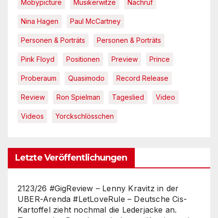
Mobypicture
Musikerwitze
Nachruf
Nina Hagen
Paul McCartney
Personen & Porträts
Personen & Porträts
Pink Floyd
Positionen
Preview
Prince
Proberaum
Quasimodo
Record Release
Review
Ron Spielman
Tageslied
Video
Videos
Yorckschlösschen
Letzte Veröffentlichungen
2123/26 #GigReview – Lenny Kravitz in der
UBER-Arenda #LetLoveRule – Deutsche Cis-
Kartoffel zieht nochmal die Lederjacke an.