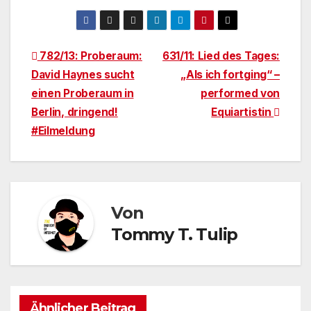
Beitragsnavigation
782/13: Proberaum:
631/11: Lied des Tages:
David Haynes sucht
„Als ich fortging“ –
einen Proberaum in
performed von
Berlin, dringend!
Equiartistin
#Eilmeldung
Von
Tommy T. Tulip
Ähnlicher Beitrag