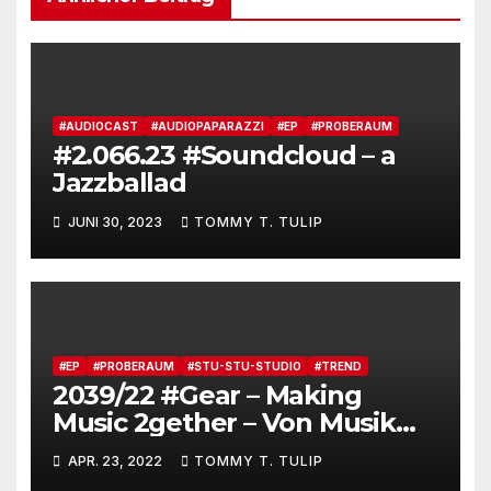
#AUDIOCAST
#AUDIOPAPARAZZI
#EP
#PROBERAUM
#2.066.23 #Soundcloud – a
Jazzballad
JUNI 30, 2023
TOMMY T. TULIP
#EP
#PROBERAUM
#STU-STU-STUDIO
#TREND
2039/22 #Gear – Making
Music 2gether – Von Musik
machen via Serverplattform
APR. 23, 2022
TOMMY T. TULIP