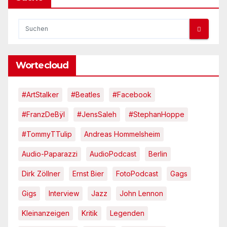
Wortecloud
#ArtStalker
#Beatles
#Facebook
#FranzDeBÿl
#JensSaleh
#StephanHoppe
#TommyTTulip
Andreas Hommelsheim
Audio-Paparazzi
AudioPodcast
Berlin
Dirk Zöllner
Ernst Bier
FotoPodcast
Gags
Gigs
Interview
Jazz
John Lennon
Kleinanzeigen
Kritik
Legenden