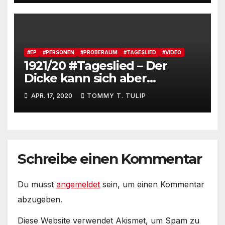
#EP
#PERSONEN
#PROBERAUM
#TAGESLIED
#VIDEO
1921/20 #Tageslied – Der
Dicke kann sich aber
aufregen. – Aber das ist ´n
APR. 17, 2020
TOMMY T. TULIP
ganz Geiler
#AndreasKümmert
Schreibe einen Kommentar
Du musst
angemeldet
sein, um einen Kommentar
abzugeben.
Diese Website verwendet Akismet, um Spam zu