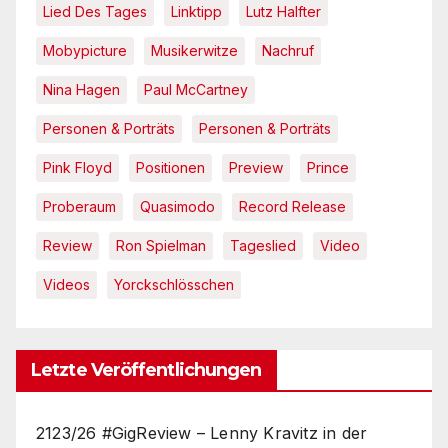
Lied Des Tages
Linktipp
Lutz Halfter
Mobypicture
Musikerwitze
Nachruf
Nina Hagen
Paul McCartney
Personen & Porträts
Personen & Porträts
Pink Floyd
Positionen
Preview
Prince
Proberaum
Quasimodo
Record Release
Review
Ron Spielman
Tageslied
Video
Videos
Yorckschlösschen
Letzte Veröffentlichungen
2123/26 #GigReview – Lenny Kravitz in der