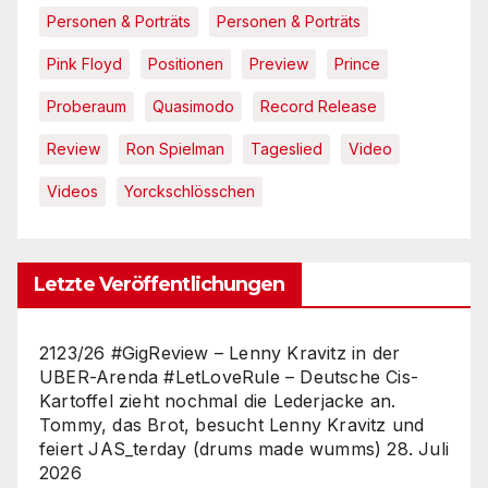
Personen & Porträts
Personen & Porträts
Pink Floyd
Positionen
Preview
Prince
Proberaum
Quasimodo
Record Release
Review
Ron Spielman
Tageslied
Video
Videos
Yorckschlösschen
Letzte Veröffentlichungen
2123/26 #GigReview – Lenny Kravitz in der
UBER-Arenda #LetLoveRule – Deutsche Cis-
Kartoffel zieht nochmal die Lederjacke an.
Tommy, das Brot, besucht Lenny Kravitz und
feiert JAS_terday (drums made wumms)
28. Juli
2026