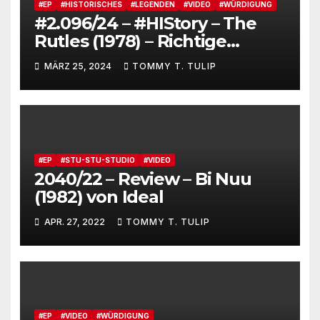
#EP
#HISTORISCHES
#LEGENDEN
#VIDEO
#WÜRDIGUNG
#2.096/24 – #HIStory – The
Rutles (1978) – Richtige
Geschichtsschreibung
MÄRZ 25, 2024
TOMMY T. TULIP
#EP
#STU-STU-STUDIO
#VIDEO
2040/22 – Review – Bi Nuu
(1982) von Ideal
APR. 27, 2022
TOMMY T. TULIP
#EP
#VIDEO
#WÜRDIGUNG