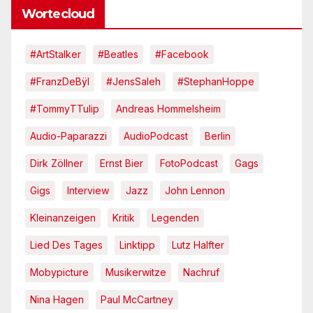
Wortecloud
#ArtStalker
#Beatles
#Facebook
#FranzDeBÿl
#JensSaleh
#StephanHoppe
#TommyTTulip
Andreas Hommelsheim
Audio-Paparazzi
AudioPodcast
Berlin
Dirk Zöllner
Ernst Bier
FotoPodcast
Gags
Gigs
Interview
Jazz
John Lennon
Kleinanzeigen
Kritik
Legenden
Lied Des Tages
Linktipp
Lutz Halfter
Mobypicture
Musikerwitze
Nachruf
Nina Hagen
Paul McCartney