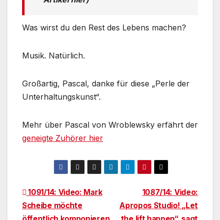
Was wirst du den Rest des Lebens machen?
Musik. Natürlich.
Großartig, Pascal, danke für diese „Perle der
Unterhaltungskunst“.
Mehr über Pascal von Wroblewsky erfährt der
geneigte Zuhörer hier
Beitragsnavigation
1091/14: Video: Mark
1087/14: Video:
Scheibe möchte
Apropos Studio! „Let
öffentlich komponieren
the lift happen“, sagt