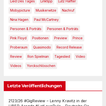
Lied Des Tages
Linktipp
Lutz Halfter
Mobypicture
Musikerwitze
Nachruf
Nina Hagen
Paul McCartney
Personen & Porträts
Personen & Porträts
Pink Floyd
Positionen
Preview
Prince
Proberaum
Quasimodo
Record Release
Review
Ron Spielman
Tageslied
Video
Videos
Yorckschlösschen
Letzte Veröffentlichungen
2123/26 #GigReview – Lenny Kravitz in der
UBER-Arenda #LetLoveRule – Deutsche Cis-