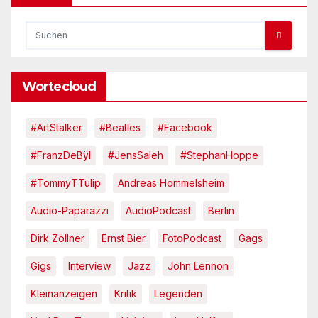
Wortecloud
#ArtStalker
#Beatles
#Facebook
#FranzDeBÿl
#JensSaleh
#StephanHoppe
#TommyTTulip
Andreas Hommelsheim
Audio-Paparazzi
AudioPodcast
Berlin
Dirk Zöllner
Ernst Bier
FotoPodcast
Gags
Gigs
Interview
Jazz
John Lennon
Kleinanzeigen
Kritik
Legenden