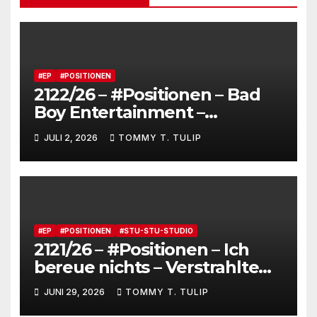
#EP
#POSITIONEN
2122/26 – #Positionen – Bad
Boy Entertainment –
Fensterstürze, ungeheurer
JULI 2, 2026
TOMMY T. TULIP
Reichtum,
dienstverpflichtete
Claqueure und soziale
Romantiker
#EP
#POSITIONEN
#STU-STU-STUDIO
2121/26 – #Positionen – Ich
bereue nichts – Verstrahlte
Menschen, verstrahlte
JUNI 29, 2026
TOMMY T. TULIP
Kommentare, verstrahltes