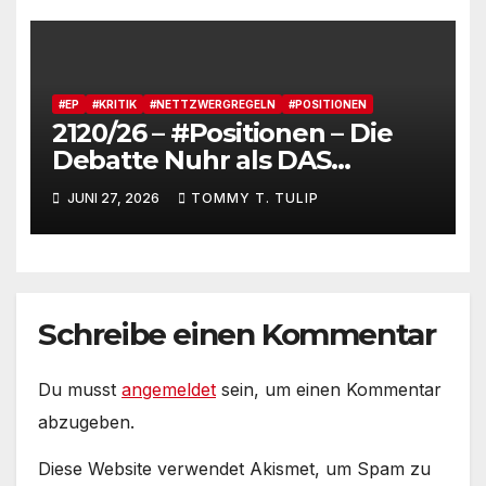
Gesamterlebnis auf Social
media
#EP
#KRITIK
#NETTZWERGREGELN
#POSITIONEN
2120/26 – #Positionen – Die
Debatte Nuhr als DAS
Shitbürgerthema des
JUNI 27, 2026
TOMMY T. TULIP
Internets – 36° Grad, es wird
noch heißer #Tageslied
Schreibe einen Kommentar
Du musst
angemeldet
sein, um einen Kommentar
abzugeben.
Diese Website verwendet Akismet, um Spam zu