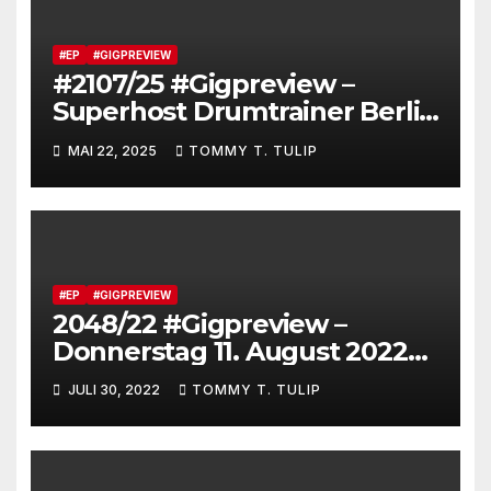
#EP
#GIGPREVIEW
#2107/25 #Gigpreview –
Superhost Drumtrainer Berlin
(Dirk Erchinger) veranstaltet
MAI 22, 2025
TOMMY T. TULIP
#Booom in Berlin (Junction
Bar, 31.05.25 um 22 Uhr)
#Ticketsvorverkauf ist
sinnvoll #berlindrumdays
#EP
#GIGPREVIEW
2048/22 #Gigpreview –
Donnerstag 11. August 2022
um 20 Uhr im Art Stalker
JULI 30, 2022
TOMMY T. TULIP
Berlin (Tickets online und
Abendkasse) #EXITreverse