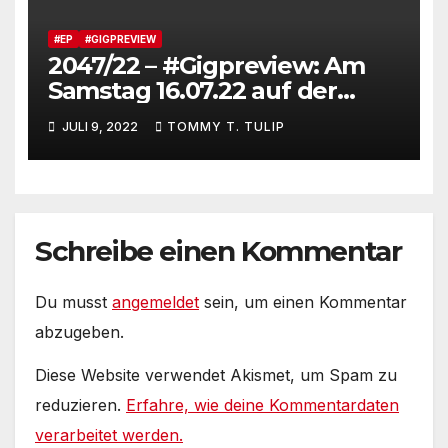
#EP
#GIGPREVIEW
2047/22 – #Gigpreview: Am
Samstag 16.07.22 auf der
Fleether Mühle um 18 Uhr –
JULI 9, 2022
TOMMY T. TULIP
Live aus Berlin #EXITreverse
Schreibe einen Kommentar
Du musst
angemeldet
sein, um einen Kommentar
abzugeben.
Diese Website verwendet Akismet, um Spam zu
reduzieren.
Erfahre, wie deine Kommentardaten
verarbeitet werden.