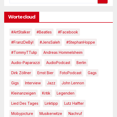
Wortecloud
#ArtStalker
#Beatles
#Facebook
#FranzDeBÿl
#JensSaleh
#StephanHoppe
#TommyTTulip
Andreas Hommelsheim
Audio-Paparazzi
AudioPodcast
Berlin
Dirk Zöllner
Ernst Bier
FotoPodcast
Gags
Gigs
Interview
Jazz
John Lennon
Kleinanzeigen
Kritik
Legenden
Lied Des Tages
Linktipp
Lutz Halfter
Mobypicture
Musikerwitze
Nachruf