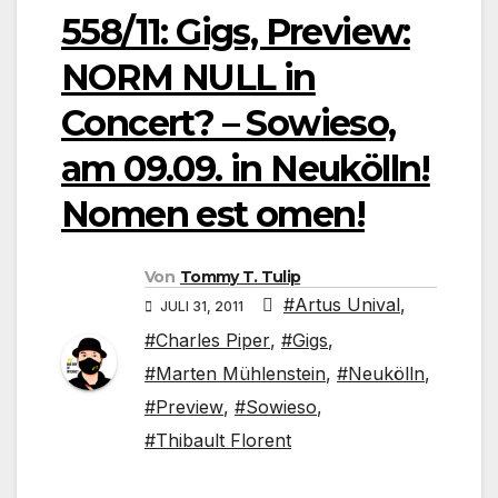
558/11: Gigs, Preview:
NORM NULL in
Concert? – Sowieso,
am 09.09. in Neukölln!
Nomen est omen!
Von
Tommy T. Tulip
#Artus Unival
,
JULI 31, 2011
#Charles Piper
,
#Gigs
,
#Marten Mühlenstein
,
#Neukölln
,
#Preview
,
#Sowieso
,
#Thibault Florent