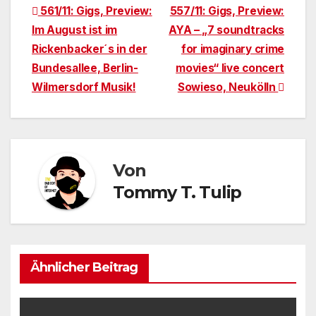
Beitragsnavigation
561/11: Gigs, Preview:
557/11: Gigs, Preview:
Im August ist im
AYA – „7 soundtracks
Rickenbacker´s in der
for imaginary crime
Bundesallee, Berlin-
movies“ live concert
Wilmersdorf Musik!
Sowieso, Neukölln
Von
Tommy T. Tulip
Ähnlicher Beitrag