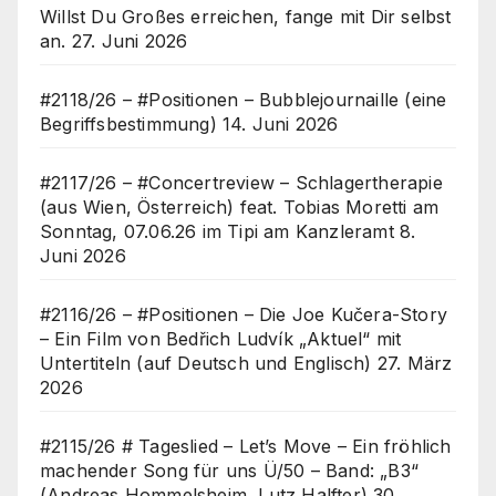
Willst Du Großes erreichen, fange mit Dir selbst
an.
27. Juni 2026
#2118/26 – #Positionen – Bubblejournaille (eine
Begriffsbestimmung)
14. Juni 2026
#2117/26 – #Concertreview – Schlagertherapie
(aus Wien, Österreich) feat. Tobias Moretti am
Sonntag, 07.06.26 im Tipi am Kanzleramt
8.
Juni 2026
#2116/26 – #Positionen – Die Joe Kučera-Story
– Ein Film von Bedřich Ludvík „Aktuel“ mit
Untertiteln (auf Deutsch und Englisch)
27. März
2026
#2115/26 # Tageslied – Let’s Move – Ein fröhlich
machender Song für uns Ü/50 – Band: „B3“
(Andreas Hommelsheim, Lutz Halfter)
30.