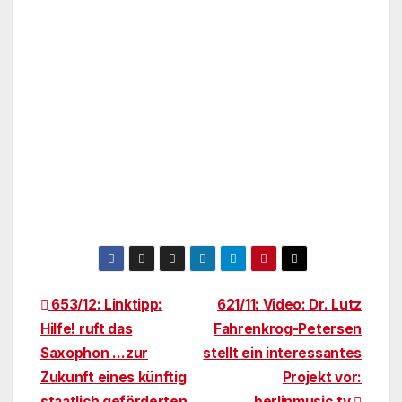
Beitragsnavigation
653/12: Linktipp:
621/11: Video: Dr. Lutz
Hilfe! ruft das
Fahrenkrog-Petersen
Saxophon …zur
stellt ein interessantes
Zukunft eines künftig
Projekt vor:
staatlich geförderten
berlinmusic.tv