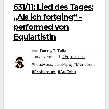
631/11: Lied des Tages:
„Als ich fortging“ –
performed von
Equiartistin
Von
Tommy T. Tulip
#Equiartistin
,
DEZ. 12, 2011
#head-less
,
#Linktipp
,
#München
,
#Proberaum
,
#Su Zahu