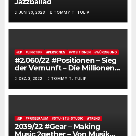
Jazzballad
JUNI 30, 2023
TOMMY T. TULIP
#EP
#LINKTIPP
#PERSONEN
#POSITIONEN
#WÜRDIGUNG
#2.060/22 #Positionen – Sieg
der Vernunft – Die Millionen
einer Verlagsgründung,
DEZ. 3, 2022
TOMMY T. TULIP
Milliardäre, Augstein und
Alice Schwarzers „80“
#EP
#PROBERAUM
#STU-STU-STUDIO
#TREND
2039/22 #Gear – Making
Music 2gether – Von Musik