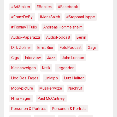
#ArtStalker
#Beatles
#Facebook
#FranzDeBÿl
#JensSaleh
#StephanHoppe
#TommyTTulip
Andreas Hommelsheim
Audio-Paparazzi
AudioPodcast
Berlin
Dirk Zöllner
Ernst Bier
FotoPodcast
Gags
Gigs
Interview
Jazz
John Lennon
Kleinanzeigen
Kritik
Legenden
Lied Des Tages
Linktipp
Lutz Halfter
Mobypicture
Musikerwitze
Nachruf
Nina Hagen
Paul McCartney
Personen & Porträts
Personen & Porträts