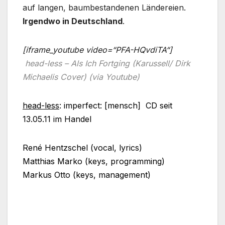
auf langen, baumbestandenen Ländereien.
Irgendwo in Deutschland
.
[iframe_youtube video=“PFA-HQvdiTA“]
head-less – Als Ich Fortging (Karussell/ Dirk
Michaelis Cover) (via Youtube)
head-less
: imperfect: [mensch] CD seit
13.05.11 im Handel
René Hentzschel (vocal, lyrics)
Matthias Marko (keys, programming)
Markus Otto (keys, management)