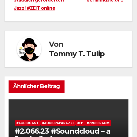
Jazz! #ZEIT online
Von
Tommy T. Tulip
Ähnlicher Beitrag
#AUDIOCAST
#AUDIOPAPARAZZI
#EP
#PROBERAUM
#2.066.23 #Soundcloud – a