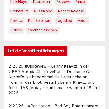
Pink Floyd
Positionen
Preview
Prince
Proberaum
Quasimodo
Record Release
Review
Ron Spielman
Tageslied
Video
Videos
Yorckschlösschen
Letzte Veröffentlichungen
2123/26 #GigReview – Lenny Kravitz in der
UBER-Arenda #LetLoveRule – Deutsche Cis-
Kartoffel zieht nochmal die Lederjacke an.
Tommy, das Brot, besucht Lenny Kravitz und
feiert JAS_terday (drums made wumms)
28. Juli
2026
2122/26 – #Positionen – Bad Boy Entertainment