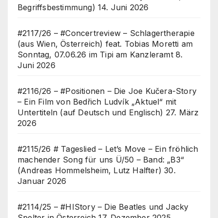
Begriffsbestimmung)
14. Juni 2026
#2117/26 – #Concertreview – Schlagertherapie
(aus Wien, Österreich) feat. Tobias Moretti am
Sonntag, 07.06.26 im Tipi am Kanzleramt
8.
Juni 2026
#2116/26 – #Positionen – Die Joe Kučera-Story
– Ein Film von Bedřich Ludvík „Aktuel“ mit
Untertiteln (auf Deutsch und Englisch)
27. März
2026
#2115/26 # Tageslied – Let’s Move – Ein fröhlich
machender Song für uns Ü/50 – Band: „B3“
(Andreas Hommelsheim, Lutz Halfter)
30.
Januar 2026
#2114/25 – #HIStory – Die Beatles und Jacky
Spelter in Österreich
17. Dezember 2025