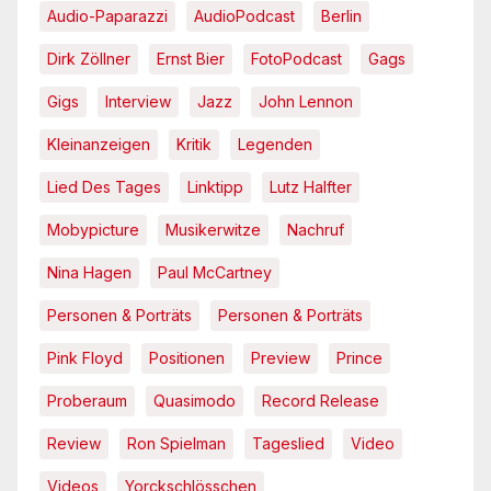
Audio-Paparazzi
AudioPodcast
Berlin
Dirk Zöllner
Ernst Bier
FotoPodcast
Gags
Gigs
Interview
Jazz
John Lennon
Kleinanzeigen
Kritik
Legenden
Lied Des Tages
Linktipp
Lutz Halfter
Mobypicture
Musikerwitze
Nachruf
Nina Hagen
Paul McCartney
Personen & Porträts
Personen & Porträts
Pink Floyd
Positionen
Preview
Prince
Proberaum
Quasimodo
Record Release
Review
Ron Spielman
Tageslied
Video
Videos
Yorckschlösschen