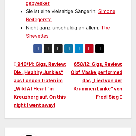
gabyesker
Sie ist eine vielsaitige Sängerin:
Simone
Reifegerste
Nicht ganz unschuldig an allem:
The
Shevettes
Beitragsnavigation
940/14: Gigs, Review:
658/12: Gigs, Review:
Die „Healthy Junkies“
Olaf Maske performed
aus London traten im
das „Lied von der
„Wild At Heart“ in
Krummen Lanke“ von
Kreuzberg auf. On this
Fredl Sieg
night I went away!