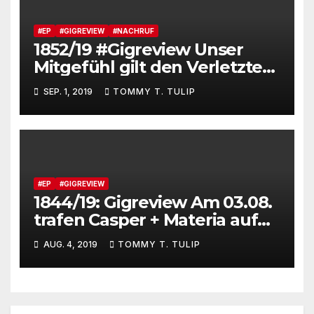
und feiert JAS_terday (drums
made wumms)
#EP
#GIGREVIEW
#NACHRUF
1852/19 #Gigreview Unser
Mitgefühl gilt den Verletzten
von Essen #capserxoccial
SEP. 1, 2019
TOMMY T. TULIP
#marteria #1982 #supernova
#EP
#GIGREVIEW
1844/19: Gigreview Am 03.08.
trafen Casper + Materia auf
eine ausverkaufte
AUG. 4, 2019
TOMMY T. TULIP
Waldbühne, und Monchi war
auch da.