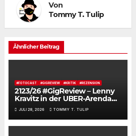
Von
Tommy T. Tulip
Ähnlicher Beitrag
#FOTOCAST
#GIGREVIEW
#KRITIK
#REZENSION
2123/26 #GigReview – Lenny
Kravitz in der UBER-Arenda
#LetLoveRule – Deutsche Cis-
JULI 28, 2026
TOMMY T. TULIP
Kartoffel zieht nochmal die
Lederjacke an. Tommy, das
Brot, besucht Lenny Kravitz