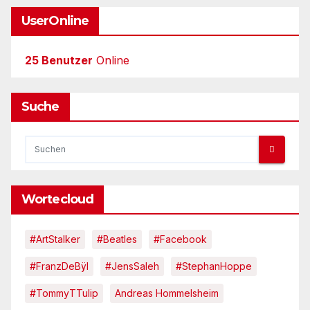
UserOnline
25 Benutzer
Online
Suche
Wortecloud
#ArtStalker
#Beatles
#Facebook
#FranzDeBÿl
#JensSaleh
#StephanHoppe
#TommyTTulip
Andreas Hommelsheim