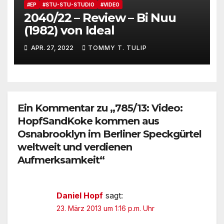
#EP
#STU-STU-STUDIO
#VIDEO
2040/22 – Review – Bi Nuu
(1982) von Ideal
APR. 27, 2022
TOMMY T. TULIP
Ein Kommentar zu „785/13: Video:
HopfSandKoke kommen aus
Osnabrooklyn im Berliner Speckgürtel
weltweit und verdienen
Aufmerksamkeit“
Daniel Hopf
sagt:
23. März 2013 um 1:16 p.m. Uhr