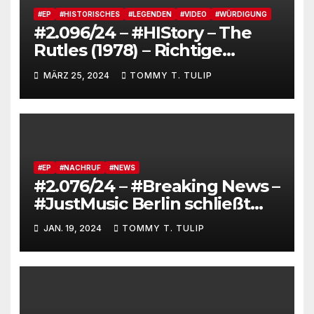
#EP
#HISTORISCHES
#LEGENDEN
#VIDEO
#WÜRDIGUNG
#2.096/24 – #HIStory – The
Rutles (1978) – Richtige
Geschichtsschreibung
MÄRZ 25, 2024
TOMMY T. TULIP
#EP
#NACHRUF
#NEWS
#2.076/24 – #Breaking News –
#JustMusic Berlin schließt
Zentrale am Moritzplatz
JAN. 19, 2024
TOMMY T. TULIP
Kreuzberg