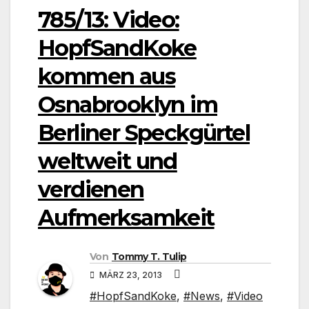
785/13: Video:
HopfSandKoke
kommen aus
Osnabrooklyn im
Berliner Speckgürtel
weltweit und
verdienen
Aufmerksamkeit
Von
Tommy T. Tulip
MÄRZ 23, 2013
#HopfSandKoke
,
#News
,
#Video