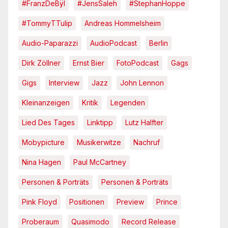
#FranzDeBÿl
#JensSaleh
#StephanHoppe
#TommyTTulip
Andreas Hommelsheim
Audio-Paparazzi
AudioPodcast
Berlin
Dirk Zöllner
Ernst Bier
FotoPodcast
Gags
Gigs
Interview
Jazz
John Lennon
Kleinanzeigen
Kritik
Legenden
Lied Des Tages
Linktipp
Lutz Halfter
Mobypicture
Musikerwitze
Nachruf
Nina Hagen
Paul McCartney
Personen & Porträts
Personen & Porträts
Pink Floyd
Positionen
Preview
Prince
Proberaum
Quasimodo
Record Release