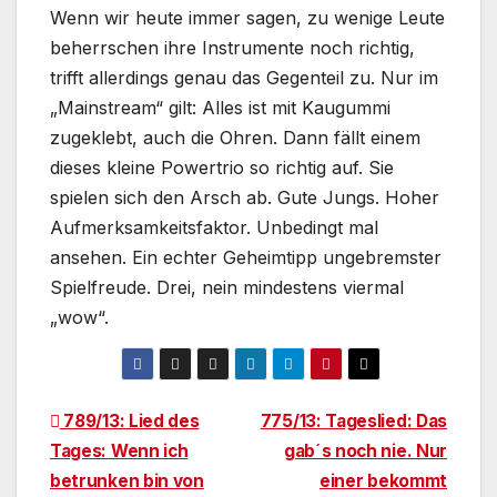
Wenn wir heute immer sagen, zu wenige Leute
beherrschen ihre Instrumente noch richtig,
trifft allerdings genau das Gegenteil zu. Nur im
„Mainstream“ gilt: Alles ist mit Kaugummi
zugeklebt, auch die Ohren. Dann fällt einem
dieses kleine Powertrio so richtig auf. Sie
spielen sich den Arsch ab. Gute Jungs. Hoher
Aufmerksamkeitsfaktor. Unbedingt mal
ansehen. Ein echter Geheimtipp ungebremster
Spielfreude. Drei, nein mindestens viermal
„wow“.
Beitragsnavigation
789/13: Lied des
775/13: Tageslied: Das
Tages: Wenn ich
gab´s noch nie. Nur
betrunken bin von
einer bekommt