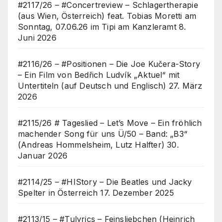
#2117/26 – #Concertreview – Schlagertherapie
(aus Wien, Österreich) feat. Tobias Moretti am
Sonntag, 07.06.26 im Tipi am Kanzleramt
8.
Juni 2026
#2116/26 – #Positionen – Die Joe Kučera-Story
– Ein Film von Bedřich Ludvík „Aktuel“ mit
Untertiteln (auf Deutsch und Englisch)
27. März
2026
#2115/26 # Tageslied – Let’s Move – Ein fröhlich
machender Song für uns Ü/50 – Band: „B3“
(Andreas Hommelsheim, Lutz Halfter)
30.
Januar 2026
#2114/25 – #HIStory – Die Beatles und Jacky
Spelter in Österreich
17. Dezember 2025
#2113/15 – #Tulyrics – Feinsliebchen (Heinrich