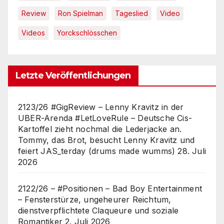
Review
Ron Spielman
Tageslied
Video
Videos
Yorckschlösschen
Letzte Veröffentlichungen
2123/26 #GigReview – Lenny Kravitz in der
UBER-Arenda #LetLoveRule – Deutsche Cis-
Kartoffel zieht nochmal die Lederjacke an.
Tommy, das Brot, besucht Lenny Kravitz und
feiert JAS_terday (drums made wumms)
28. Juli
2026
2122/26 – #Positionen – Bad Boy Entertainment
– Fensterstürze, ungeheurer Reichtum,
dienstverpflichtete Claqueure und soziale
Romantiker
2. Juli 2026