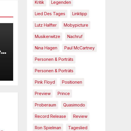
Kritik
Legenden
Lied Des Tages
Linktipp
Lutz Halfter
Mobypicture
Musikerwitze
Nachruf
Nina Hagen
Paul McCartney
 –
it
Personen & Porträts
Personen & Porträts
e
Pink Floyd
Positionen
Preview
Prince
Proberaum
Quasimodo
Record Release
Review
Ron Spielman
Tageslied