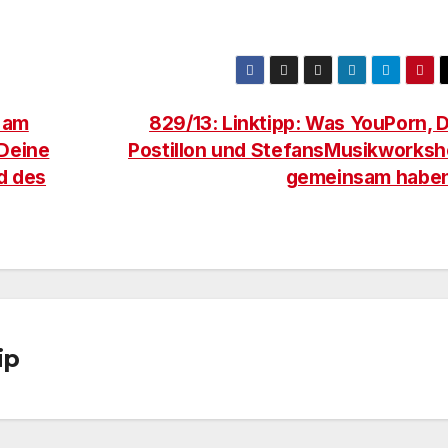
 am
829/13: Linktipp: Was YouPorn, 
 Deine
Postillon und StefansMusikworks
d des
gemeinsam habe
ip