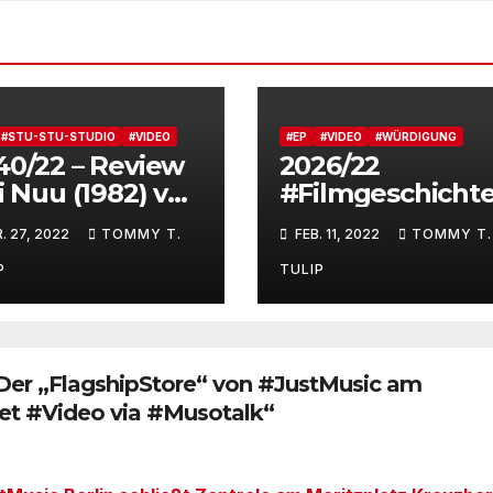
#STU-STU-STUDIO
#VIDEO
#EP
#VIDEO
#WÜRDIGUNG
40/22 – Review
2026/22
i Nuu (1982) von
#Filmgeschichte
al
Vom Mädchen m
. 27, 2022
TOMMY T.
FEB. 11, 2022
TOMMY T.
dem roten Kleid
#SchindlersList
P
TULIP
Der „FlagshipStore“ von #JustMusic am
net #Video via #Musotalk“