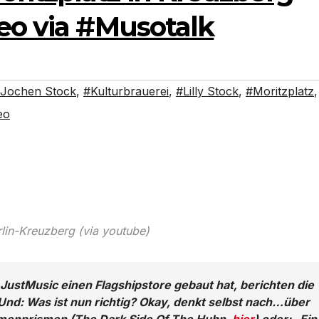
eo via #Musotalk
Jochen Stock
,
#Kulturbrauerei
,
#Lilly Stock
,
#Moritzplatz
,
eo
lin-Kreuzberg (via youtube)
JustMusic einen Flagshipstore gebaut hat, berichten die
nd: Was ist nun richtig? Okay, denkt selbst nach…über
menprismen (The Dark Side Of The Huhn,
hier
) oder: „Ein