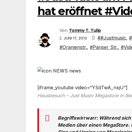
hat eröffnet #Vid
Von
Tommy T. Tulip
##Justmusic
,
#
JUNI 17, 2013
#Oranienstr.
,
#Pariser Str.
,
#Vid
[iframe_youtube video=“YSdTwA_nxjU“]
Hausbesuch – Just Musiv Megastore in Ber
Begriffswirrwarr: Während sich 
Medien über einen MegaStore. U
Sinn und Unsinn von Megalonis