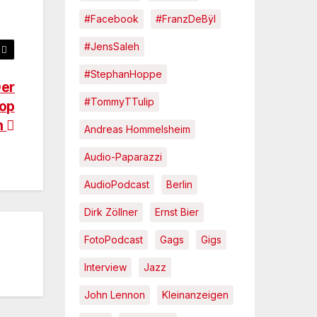
#Facebook
#FranzDeBÿl
#JensSaleh
#StephanHoppe
Der
#TommyTTulip
hop
n
Andreas Hommelsheim
Audio-Paparazzi
AudioPodcast
Berlin
Dirk Zöllner
Ernst Bier
FotoPodcast
Gags
Gigs
Interview
Jazz
John Lennon
Kleinanzeigen