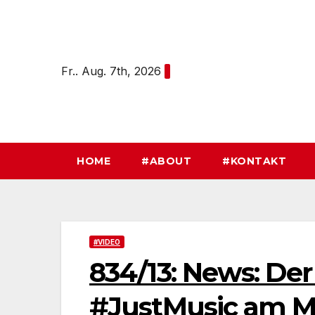
Zum
Inhalt
springen
Fr.. Aug. 7th, 2026
HOME
#ABOUT
#KONTAKT
#VIDEO
834/13: News: Der
#JustMusic am Mo