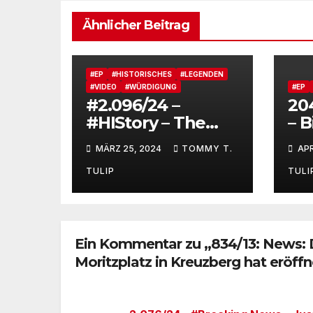
Ähnlicher Beitrag
#EP
#HISTORISCHES
#LEGENDEN
#VIDEO
#WÜRDIGUNG
#EP
#2.096/24 –
20
#HIStory – The
– B
Rutles (1978) –
Ide
MÄRZ 25, 2024
TOMMY T.
APR
Richtige
Geschichtsschreib
TULIP
TULI
ung
Ein Kommentar zu „834/13: News: 
Moritzplatz in Kreuzberg hat eröff