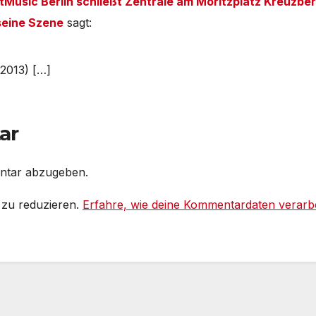
tMusic Berlin schließt Zentrale am Moritzplatz Kreuzbe
 seine Szene
sagt:
(2013) […]
ar
ntar abzugeben.
 zu reduzieren.
Erfahre, wie deine Kommentardaten verarbe