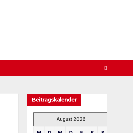
Beitragskalender
August 2026
M
D
M
D
F
S
S