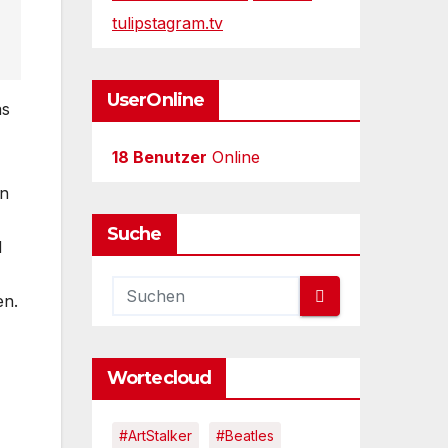
tulipstagram.tv
UserOnline
as
18 Benutzer
Online
nn
Suche
d
en.
Wortecloud
#ArtStalker
#Beatles