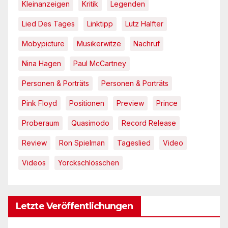
Kleinanzeigen
Kritik
Legenden
Lied Des Tages
Linktipp
Lutz Halfter
Mobypicture
Musikerwitze
Nachruf
Nina Hagen
Paul McCartney
Personen & Porträts
Personen & Porträts
Pink Floyd
Positionen
Preview
Prince
Proberaum
Quasimodo
Record Release
Review
Ron Spielman
Tageslied
Video
Videos
Yorckschlösschen
Letzte Veröffentlichungen