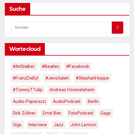
Suche
Wortecloud
#ArtStalker
#Beatles
#Facebook
#FranzDeBÿl
#JensSaleh
#StephanHoppe
#TommyTTulip
Andreas Hommelsheim
Audio-Paparazzi
AudioPodcast
Berlin
Dirk Zöllner
Ernst Bier
FotoPodcast
Gags
Gigs
Interview
Jazz
John Lennon