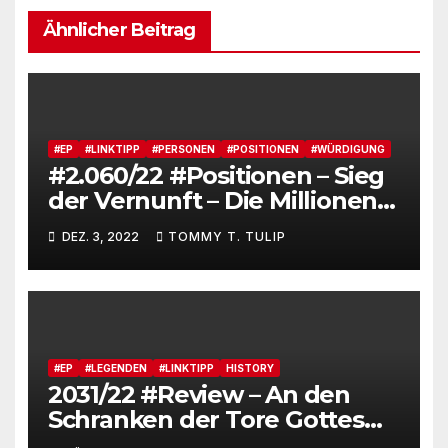
Ähnlicher Beitrag
#EP
#LINKTIPP
#PERSONEN
#POSITIONEN
#WÜRDIGUNG
#2.060/22 #Positionen – Sieg
der Vernunft – Die Millionen
einer Verlagsgründung,
DEZ. 3, 2022
TOMMY T. TULIP
Milliardäre, Augstein und
Alice Schwarzers „80“
#EP
#LEGENDEN
#LINKTIPP
HISTORY
2031/22 #Review – An den
Schranken der Tore Gottes
lebt das Ehepaar Honecker