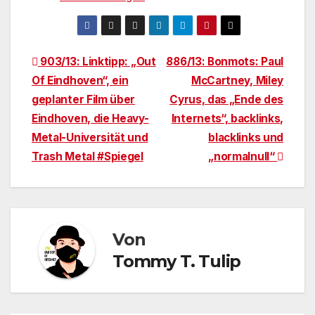
Beitragsnavigation
903/13: Linktipp: „Out
886/13: Bonmots: Paul
Of Eindhoven“, ein
McCartney, Miley
geplanter Film über
Cyrus, das „Ende des
Eindhoven, die Heavy-
Internets“, backlinks,
Metal-Universität und
blacklinks und
Trash Metal #Spiegel
„normalnull“
Von
Tommy T. Tulip