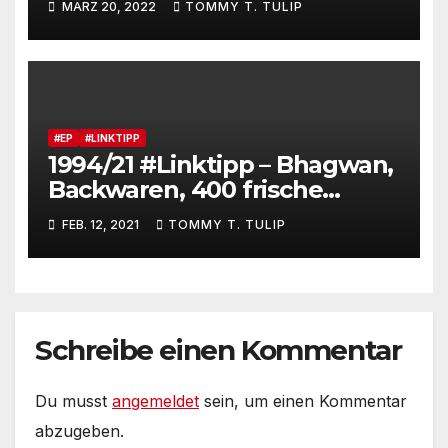
MÄRZ 20, 2022
TOMMY T. TULIP
bei Pastor Uwe Holmer in
Lobetal
#HoneckerundderPastor
#ZDFmediathek
#EP
#LINKTIPP
1994/21 #Linktipp – Bhagwan,
Backwaren, 400 frische
Brötchen jeden Tag und was
FEB. 12, 2021
TOMMY T. TULIP
von Osho übrig blieb – Die
Deutschen und ihr Guru
Schreibe einen Kommentar
Du musst
angemeldet
sein, um einen Kommentar
abzugeben.