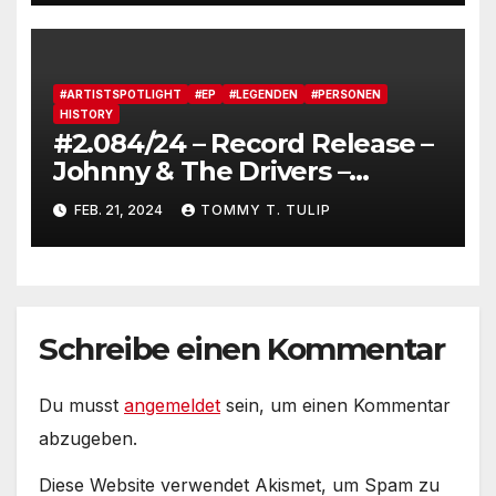
#ARTISTSPOTLIGHT
#EP
#LEGENDEN
#PERSONEN
HISTORY
#2.084/24 – Record Release –
Johnny & The Drivers –
Sayonara Mama (Werewolf
FEB. 21, 2024
TOMMY T. TULIP
Music)
Schreibe einen Kommentar
Du musst
angemeldet
sein, um einen Kommentar
abzugeben.
Diese Website verwendet Akismet, um Spam zu