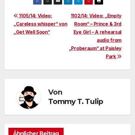
Beitragsnavigation
1105/14: Video:
1102/14: Video: „Empty
„Careless whisper“ von
Room“ – Prince & 3rd
„Get Well Soon“
Eye Girl – A rehearsal
audio from
„Proberaum“ at Paisley
Park
Von
Tommy T. Tulip
Ähnlicher Beitrag