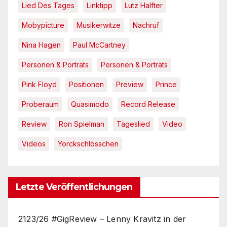
Lied Des Tages
Linktipp
Lutz Halfter
Mobypicture
Musikerwitze
Nachruf
Nina Hagen
Paul McCartney
Personen & Porträts
Personen & Porträts
Pink Floyd
Positionen
Preview
Prince
Proberaum
Quasimodo
Record Release
Review
Ron Spielman
Tageslied
Video
Videos
Yorckschlösschen
Letzte Veröffentlichungen
2123/26 #GigReview – Lenny Kravitz in der