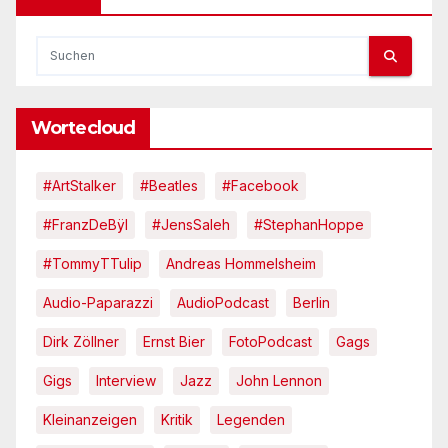
Wortecloud
#ArtStalker
#Beatles
#Facebook
#FranzDeBÿl
#JensSaleh
#StephanHoppe
#TommyTTulip
Andreas Hommelsheim
Audio-Paparazzi
AudioPodcast
Berlin
Dirk Zöllner
Ernst Bier
FotoPodcast
Gags
Gigs
Interview
Jazz
John Lennon
Kleinanzeigen
Kritik
Legenden