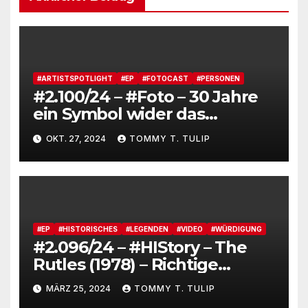
#ARTISTSPOTLIGHT
#EP
#FOTOCAST
#PERSONEN
#2.100/24 – #Foto – 30 Jahre
ein Symbol wider das
Vergessen, Musik war mal
OKT. 27, 2024
TOMMY T. TULIP
gut – OK, Boomer!
#EP
#HISTORISCHES
#LEGENDEN
#VIDEO
#WÜRDIGUNG
#2.096/24 – #HIStory – The
Rutles (1978) – Richtige
Geschichtsschreibung
MÄRZ 25, 2024
TOMMY T. TULIP