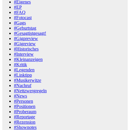
#Eigenes
#EP
#FAQ
#Fotocast
#Gags
#Geburtstag
#Gesagtistgesagt!
#Gigpreview
#Gigreview
#Historisches
#Interview
#Kleinanzeigen
#Kritik
#Legenden
#Linktipp
#Musikerwitze
#Nachruf
#Nettzwergregeln
#News
#Personen
#Positionen
#Proberaum
#Reportage
#Rezension
#Shownotes