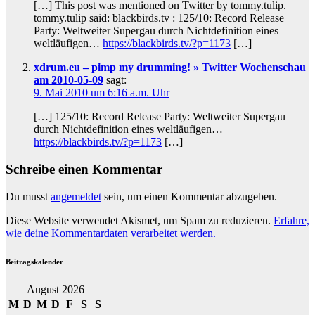
[…] This post was mentioned on Twitter by tommy.tulip.
tommy.tulip said: blackbirds.tv : 125/10: Record Release
Party: Weltweiter Supergau durch Nichtdefinition eines
weltläufigen…
https://blackbirds.tv/?p=1173
[…]
xdrum.eu – pimp my drumming! » Twitter Wochenschau
am 2010-05-09
sagt:
9. Mai 2010 um 6:16 a.m. Uhr
[…] 125/10: Record Release Party: Weltweiter Supergau
durch Nichtdefinition eines weltläufigen…
https://blackbirds.tv/?p=1173
[…]
Schreibe einen Kommentar
Du musst
angemeldet
sein, um einen Kommentar abzugeben.
Diese Website verwendet Akismet, um Spam zu reduzieren.
Erfahre,
wie deine Kommentardaten verarbeitet werden.
Beitragskalender
August 2026
M
D
M
D
F
S
S