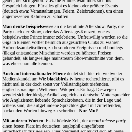
geben, der sich gehört. Z.B. die Bühne. Man muss sich ins
Gespräch bringen. Für alles gibt es kleine oder größere Events
(deutsch etwa: Veranstaltungen, Feiern, Zelebrationen), um einen
angemessenen Rahmen zu schaffen.
Man denke beispielsweise
an die berühmte Aftershow-Party, die
Party nach der Show, oder das Afterstage-Konzert, wie es
beispielsweise Prince immer zelebrierte. Unfreiwillig wurden so die
Gigs in kleinen vorher heimlich ausgesuchten Clubs zu wahren
Aufmerksamkeitsrittern, zu besonderen Ereignissen und bootlegs
(illegal entstandene Mitschnitte werden zu höheren Preisen
gehandelt, als langweilige mainstream-Showmitschnitte von dem,
was ehe schon alle kennen.
Auch auf internationaler Ebene
deutet sich hier ein weltweiter
Medienskandal an: Wie
blackbirds.tv
heute recherchierte, gibt es
nicht mal in der doch sonst vor Vollständigkeit triefenden,
englischsprachigen Welt einen Wikipedia-Eintrag. Deswegen
wendet sich der hiesige Artikel zugleich an deutsche Muttersprachler
wie Anglizismen liebende Sprachakrobaten, die in der Lage und
willens sind, die aufgefundene Sprachlosigkeit mit zutreffenden,
packenden Worten hinweg zu schreiben.
Nur Mut
!
Mit anderen Worten
: Es ist höchste Zeit, der
record release party
einen festen Platz im deutschen, anglophil eingefärbten
Sprachschatz zuzuweisen. Dies Verdienst schmückt sich ab heute