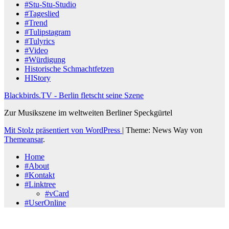
#Stu-Stu-Studio
#Tageslied
#Trend
#Tulipstagram
#Tulyrics
#Video
#Würdigung
Historische Schmachtfetzen
HIStory
Blackbirds.TV - Berlin fletscht seine Szene
Zur Musikszene im weltweiten Berliner Speckgürtel
Mit Stolz präsentiert von WordPress
|
Theme: News Way von
Themeansar
.
Home
#About
#Kontakt
#Linktree
#vCard
#UserOnline