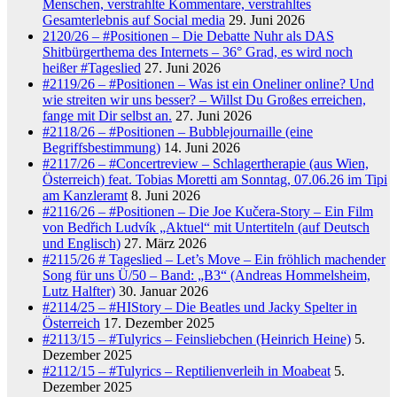
Menschen, verstrahlte Kommentare, verstrahltes
Gesamterlebnis auf Social media
29. Juni 2026
2120/26 – #Positionen – Die Debatte Nuhr als DAS
Shitbürgerthema des Internets – 36° Grad, es wird noch
heißer #Tageslied
27. Juni 2026
#2119/26 – #Positionen – Was ist ein Oneliner online? Und
wie streiten wir uns besser? – Willst Du Großes erreichen,
fange mit Dir selbst an.
27. Juni 2026
#2118/26 – #Positionen – Bubblejournaille (eine
Begriffsbestimmung)
14. Juni 2026
#2117/26 – #Concertreview – Schlagertherapie (aus Wien,
Österreich) feat. Tobias Moretti am Sonntag, 07.06.26 im Tipi
am Kanzleramt
8. Juni 2026
#2116/26 – #Positionen – Die Joe Kučera-Story – Ein Film
von Bedřich Ludvík „Aktuel“ mit Untertiteln (auf Deutsch
und Englisch)
27. März 2026
#2115/26 # Tageslied – Let’s Move – Ein fröhlich machender
Song für uns Ü/50 – Band: „B3“ (Andreas Hommelsheim,
Lutz Halfter)
30. Januar 2026
#2114/25 – #HIStory – Die Beatles und Jacky Spelter in
Österreich
17. Dezember 2025
#2113/15 – #Tulyrics – Feinsliebchen (Heinrich Heine)
5.
Dezember 2025
#2112/15 – #Tulyrics – Reptilienverleih in Moabeat
5.
Dezember 2025