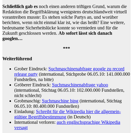
Schließlich gab es
noch einen anderen triftigen Grund, warum die
Redaktion die Begriffsklärung wenigstens deutschlandweit virtuell
vorantreiben musste: Es stehen solche Partys an, und worüber
berichten, wenn nicht einmal klar ist, wie das heißt? Eine weitere,
bedeutsame Sicherheitslücke konnte so vermieden und für die
Zukunft geschlossen werden.
Ab sofort lässt sich danach
googlen…
***
Weiterführend
Grober Eindruck:
Suchmaschinenabfrage google zu record
release party
(international, Stichprobe 06.05.10: 141.000.000
Fundstellen, na bitte)
Gröberer Eindruck:
Suchmaschinenabfrage yahoo
(international, Stichtag 06.05.10: 102.000.000 Fundstellen,
nicht schlecht)
Grobmaschig:
Suchmaschine bing
(international, Stichtag
06.05.10: 80.400.000 Fundstellen)
Einladung:
Schreibt für die Wikipedia hier die allgemein-
gültige Begriffsbestimmung
(in Deutsch)
International verloren:
auch englischsprachige Wikipedia
versagt