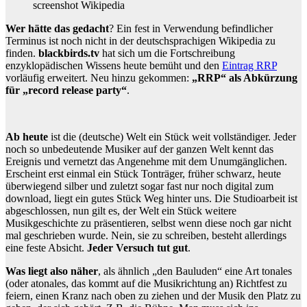
screenshot Wikipedia
Wer hätte das gedacht
? Ein fest in Verwendung befindlicher
Terminus ist noch nicht in der deutschsprachigen Wikipedia zu
finden.
blackbirds.tv
hat sich um die Fortschreibung
enzyklopädischen Wissens heute bemüht und den
Eintrag RRP
vorläufig erweitert. Neu hinzu gekommen:
„RRP“ als Abkürzung
für „record release party“
.
Ab heute
ist die (deutsche) Welt ein Stück weit vollständiger. Jeder
noch so unbedeutende Musiker auf der ganzen Welt kennt das
Ereignis und vernetzt das Angenehme mit dem Unumgänglichen.
Erscheint erst einmal ein Stück Tonträger, früher schwarz, heute
überwiegend silber und zuletzt sogar fast nur noch digital zum
download, liegt ein gutes Stück Weg hinter uns. Die Studioarbeit ist
abgeschlossen, nun gilt es, der Welt ein Stück weitere
Musikgeschichte zu präsentieren, selbst wenn diese noch gar nicht
mal geschrieben wurde. Nein, sie zu schreiben, besteht allerdings
eine feste Absicht.
Jeder Versuch tut gut
.
Was liegt also näher
, als ähnlich „den Bauluden“ eine Art tonales
(oder atonales, das kommt auf die Musikrichtung an) Richtfest zu
feiern, einen Kranz nach oben zu ziehen und der Musik den Platz zu