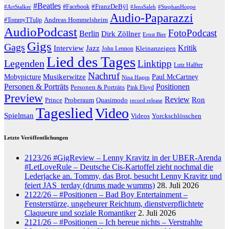
#Beatles
#Facebook
#FranzDeBÿl
#ArtStalker
#JensSaleh
#StephanHoppe
Audio-Paparazzi
Andreas Hommelsheim
#TommyTTulip
AudioPodcast
FotoPodcast
Berlin
Dirk Zöllner
Ernst Bier
Gigs
Gags
Jazz
Kritik
Interview
John Lennon
Kleinanzeigen
Lied des Tages
Legenden
Linktipp
Lutz Halfter
Nachruf
Musikerwitze
Paul McCartney
Mobypicture
Nina Hagen
Positionen
Personen & Porträts
Personen & Porträts
Pink Floyd
Preview
Review
Ron
Prince
Proberaum
Quasimodo
record release
Tageslied
Video
Spielman
Yorckschlösschen
Videos
Letzte Veröffentlichungen
2123/26 #GigReview – Lenny Kravitz in der UBER-Arenda
#LetLoveRule – Deutsche Cis-Kartoffel zieht nochmal die
Lederjacke an. Tommy, das Brot, besucht Lenny Kravitz und
feiert JAS_terday (drums made wumms)
28. Juli 2026
2122/26 – #Positionen – Bad Boy Entertainment –
Fensterstürze, ungeheurer Reichtum, dienstverpflichtete
Claqueure und soziale Romantiker
2. Juli 2026
2121/26 – #Positionen – Ich bereue nichts – Verstrahlte