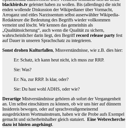
blackbirds.tv
geleistet haben zu wollen. Bis (allerdings) die nicht
enden wollende Diskussion der Wikipedianer über Vormacht,
Arroganz und eitles Narzissentum selbst auserwählter Wikipedia-
Redakteure die Bedeutung des Begriffs wieder vollkommen
verneint und löscht. Wir kennen das gemeinhin als
„Qualitätssicherung“, auch wenn die Qualität zu sichern,
wahrscheinlicher darin liegt, den Begriff
record release party
fest
auf Dauer in unseren Sprachschatz zu integrieren.
Sonst drohen Kulturfallen
, Missverständnisse, wie z.B. dies hier:
Er: Schatz, ich kann heut nicht, ich muss zur RRP.
Sie: Was?
Er: Na, zur RRP. Is klar, oder?
Sie: Du hast wohl ADHS, oder wie?
Derartige
Mistverständnisse gehören ab sofort der Vergangenheit
an. Um selbst einschätzen zu können, ob wir uns hier auf dünnem
Insidereis bewegen, oder auf sprachverallgemeinernd
ausgedrücktem Wortmainstream, haben wir die Probe aufs Exempel
gemacht und sicherheitshalber gleich statuiert.
Eine Webrecherche
dazu ist hinten angehängt
.