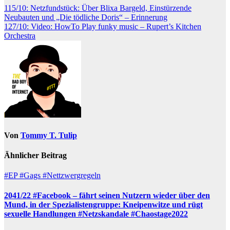
Beitragsnavigation
115/10: Netzfundstück: Über Blixa Bargeld, Einstürzende
Neubauten und „Die tödliche Doris“ – Erinnerung
127/10: Video: HowTo Play funky music – Rupert’s Kitchen
Orchestra
Von
Tommy T. Tulip
Ähnlicher Beitrag
#EP
#Gags
#Nettzwergregeln
2041/22 #Facebook – fährt seinen Nutzern wieder über den
Mund, in der Spezialistengruppe: Kneipenwitze und rügt
sexuelle Handlungen #Netzskandale #Chaostage2022