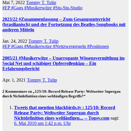
Mai 7, 2022
Tommy T. Tulip
#EP
#Gags
#Musikerwitze
#Stu-Stu-Studio
2023/22 #Zusammenfassung – Zum Gesangsunterricht
(brasilianisch) und der Fortsetzung des Beatles-Songbooks mit
anderen Mitteln
Jan. 24, 2022
Tommy T. Tulip
#EP
#Gags
#Musikerwitze
#Nettzwergregeln
#Positionen
2005/21 #Musikerwitze – Unarrogante Wissensvermittlung im
Social Net und schäbiger Opferrollenklau – Ein
Erfahrungsbericht
Apr. 1, 2021
Tommy T. Tulip
2 Kommentare zu „125/10: Record Release Party: Weltweiter Supergau
durch Nichtdefinition eines weltläufigen Begriffs?“
Tweets that mention blackbirds.tv : 125/10: Record
Release Party: Weltweiter Supergau durch
Nichtdefinition eines weltläufigen... -- Topsy.com
sagt:
6. Mai 2010 um 1:42 p.m. Uhr