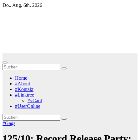
Zum
Do.. Aug. 6th, 2026
Inhalt
springen
Blackbirds.TV - Berlin
fletscht seine Szene
Zur Musikszene im weltweiten Berliner Speckgürtel
Home
#About
#Kontakt
#Linktree
#vCard
#UserOnline
#Gags
125/10: Record Release Party: