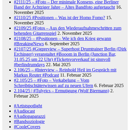
#2111/25 – #Foto – Der minimale Konsens, eine Berliner
Band der Achtziger Jahre – Altes Bandfoto aufgetaucht
16.
November 2025
#2110/25 #Positionen – Was ist der Homo Fomo?
15.
November 2025
#2109/25 #Fotos – Aus den Wiederaufnahmeschritten zum
behenden Gitarrenspiel
2. November 2025
#2108/25 – #Positionen – Wie ich den Krieg gewann
#BreakingNews
6. September 2025
#2107/25 #Gigpreview – Superhost Drumtrainer Berlin (Dirk
Erchinger) veranstaltet #Booom in Berlin (Junction Bar,
31.05.25 um 22 Uhr) #Ticketsvorverkauf ist sinnvoll
#berlindrumdays
22. Mai 2025
2.106/25 – #Interview – Reinhold Heil im Gespräch mit
Markus Reuter #Podcast
11. Februar 2025
#2.105/25 – #Foto – Verkabelung – Vom
Schreibtischtäterwissen auf zu neuen Ufern
6. Februar 2025
2.104/25 | #Tulyrics – Ermutigung (Wolf Biermann)
2.
Februar 2025
#Artistspotlight
#Audiocast
#Audiopaparazzi
#Bandsoziologie
#CooleCovers