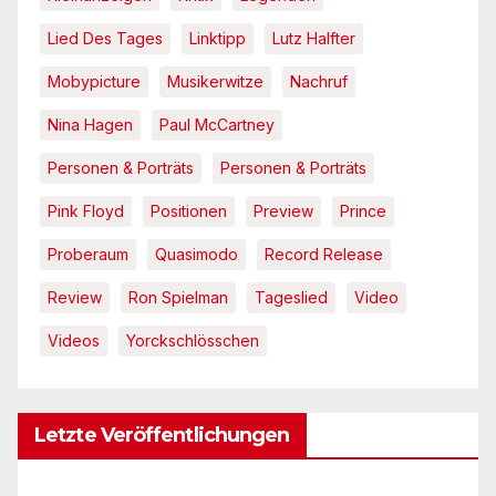
Lied Des Tages
Linktipp
Lutz Halfter
Mobypicture
Musikerwitze
Nachruf
Nina Hagen
Paul McCartney
Personen & Porträts
Personen & Porträts
Pink Floyd
Positionen
Preview
Prince
Proberaum
Quasimodo
Record Release
Review
Ron Spielman
Tageslied
Video
Videos
Yorckschlösschen
Letzte Veröffentlichungen