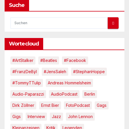
Suche
Wortecloud
#ArtStalker
#Beatles
#Facebook
#FranzDeBÿl
#JensSaleh
#StephanHoppe
#TommyTTulip
Andreas Hommelsheim
Audio-Paparazzi
AudioPodcast
Berlin
Dirk Zöllner
Ernst Bier
FotoPodcast
Gags
Gigs
Interview
Jazz
John Lennon
Kleinanzeigen
Kritik
Legenden