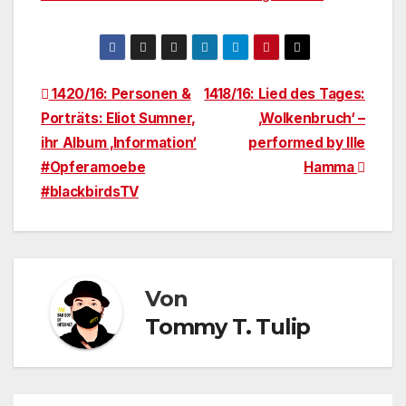
Beitragsnavigation
1420/16: Personen &
1418/16: Lied des Tages:
Porträts: Eliot Sumner,
‚Wolkenbruch‘ –
ihr Album ‚Information‘
performed by Ille
#Opferamoebe
Hamma
#blackbirdsTV
Von
Tommy T. Tulip