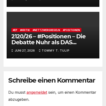
Kommentare, verstrahltes
Gesamterlebnis auf Social
media
#EP
#KRITIK
#NETTZWERGREGELN
#POSITIONEN
2120/26 – #Positionen – Die
Debatte Nuhr als DAS
Shitbürgerthema des
JUNI 27, 2026
TOMMY T. TULIP
Internets – 36° Grad, es wird
noch heißer #Tageslied
Schreibe einen Kommentar
Du musst
angemeldet
sein, um einen Kommentar
abzugeben.