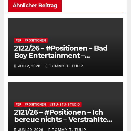
Ähnlicher Beitrag
#EP
#POSITIONEN
2122/26 – #Positionen – Bad
Boy Entertainment –
Fensterstürze, ungeheurer
JULI 2, 2026
TOMMY T. TULIP
Reichtum,
dienstverpflichtete
Claqueure und soziale
Romantiker
#EP
#POSITIONEN
#STU-STU-STUDIO
2121/26 – #Positionen – Ich
bereue nichts – Verstrahlte
Menschen, verstrahlte
JUNI 29, 2026
TOMMY T. TULIP