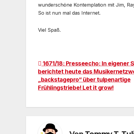
wunderschöne Kontemplation mit Jim, Ray 
So ist nun mal das Internet.
Viel Spaß.
Beitragsnavigation
1671/18: Presseecho: In eigener 
berichtet heute das Musikernetzw
„backstagepro“ über tulpenartige
Frühlingstriebe! Let it grow!
Von
Tommy T. Tul