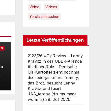
Video
Videos
Yorckschlösschen
Letzte Veröffentlichungen
LN
2123/26 #GigReview – Lenny
Kravitz in der UBER-Arenda
e
#LetLoveRule – Deutsche
s
Cis-Kartoffel zieht nochmal
.
die Lederjacke an. Tommy,
a
das Brot, besucht Lenny
Kravitz und feiert
6°
JAS_terday (drums made
ch
wumms)
28. Juli 2026
ed