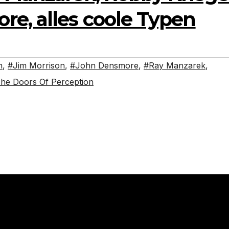
e, alles coole Typen
n
,
#Jim Morrison
,
#John Densmore
,
#Ray Manzarek
,
he Doors Of Perception