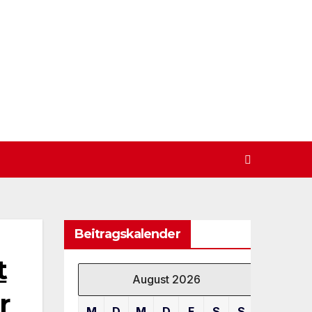
Beitragskalender
t
August 2026
r
M
D
M
D
F
S
S