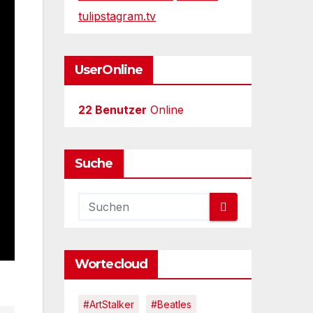
tulipstagram.tv
UserOnline
22 Benutzer
Online
Suche
Wortecloud
#ArtStalker
#Beatles