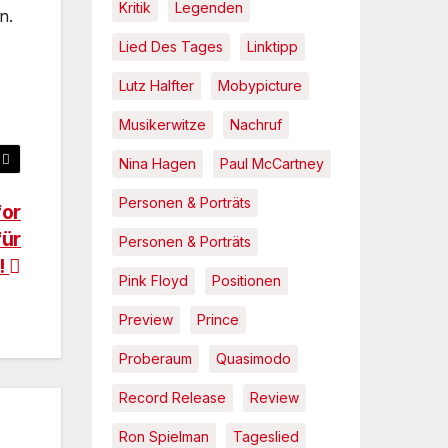
Kritik
Legenden
n.
Lied Des Tages
Linktipp
Lutz Halfter
Mobypicture
Musikerwitze
Nachruf
Nina Hagen
Paul McCartney
Personen & Porträts
for
für
Personen & Porträts
!
Pink Floyd
Positionen
Preview
Prince
Proberaum
Quasimodo
Record Release
Review
Ron Spielman
Tageslied