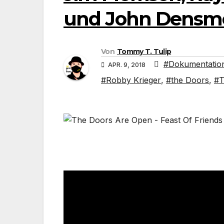
und John Densmor
Von
Tommy T. Tulip
#Dokumentatio
APR. 9, 2018
#Robby Krieger
,
#the Doors
,
#T