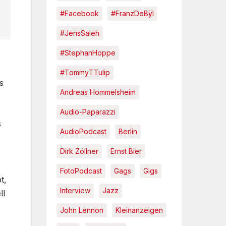
#Facebook
#FranzDeBÿl
#JensSaleh
#StephanHoppe
#TommyTTulip
s
Andreas Hommelsheim
Audio-Paparazzi
s
AudioPodcast
Berlin
Dirk Zöllner
Ernst Bier
FotoPodcast
Gags
Gigs
t,
Interview
Jazz
ll
John Lennon
Kleinanzeigen