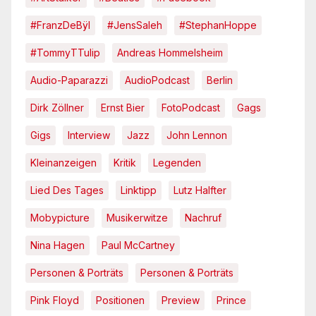
#FranzDeBÿl
#JensSaleh
#StephanHoppe
#TommyTTulip
Andreas Hommelsheim
Audio-Paparazzi
AudioPodcast
Berlin
Dirk Zöllner
Ernst Bier
FotoPodcast
Gags
Gigs
Interview
Jazz
John Lennon
Kleinanzeigen
Kritik
Legenden
Lied Des Tages
Linktipp
Lutz Halfter
Mobypicture
Musikerwitze
Nachruf
Nina Hagen
Paul McCartney
Personen & Porträts
Personen & Porträts
Pink Floyd
Positionen
Preview
Prince