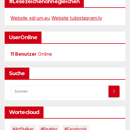
#Lesezeichenohnegleichen
Website xdrum.eu
Website tulipstagram.tv
UserOnline
11 Benutzer
Online
Suche
Wortecloud
#ArtStalker
#Beatles
#Facebook