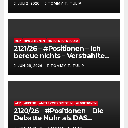
Fensterstürze, ungeheurer
JULI 2, 2026
TOMMY T. TULIP
Reichtum,
dienstverpflichtete
Claqueure und soziale
Romantiker
#EP
#POSITIONEN
#STU-STU-STUDIO
2121/26 – #Positionen – Ich
bereue nichts – Verstrahlte
Menschen, verstrahlte
JUNI 29, 2026
TOMMY T. TULIP
Kommentare, verstrahltes
Gesamterlebnis auf Social
media
#EP
#KRITIK
#NETTZWERGREGELN
#POSITIONEN
2120/26 – #Positionen – Die
Debatte Nuhr als DAS
Shitbürgerthema des