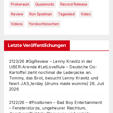
Proberaum
Quasimodo
Record Release
Review
Ron Spielman
Tageslied
Video
Videos
Yorckschlösschen
Letzte Veröffentlichungen
2123/26 #GigReview – Lenny Kravitz in der
UBER-Arenda #LetLoveRule – Deutsche Cis-
Kartoffel zieht nochmal die Lederjacke an.
Tommy, das Brot, besucht Lenny Kravitz und
feiert JAS_terday (drums made wumms)
28. Juli
2026
2122/26 – #Positionen – Bad Boy Entertainment
– Fensterstürze, ungeheurer Reichtum,