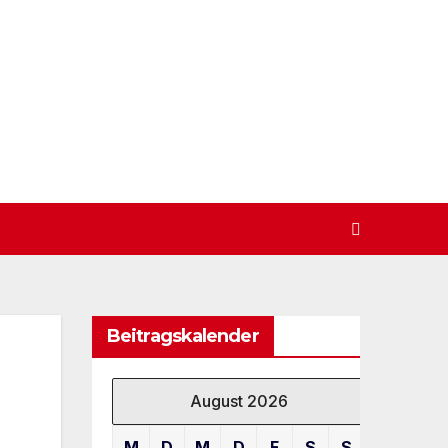
Beitragskalender
August 2026
M
D
M
D
F
S
S