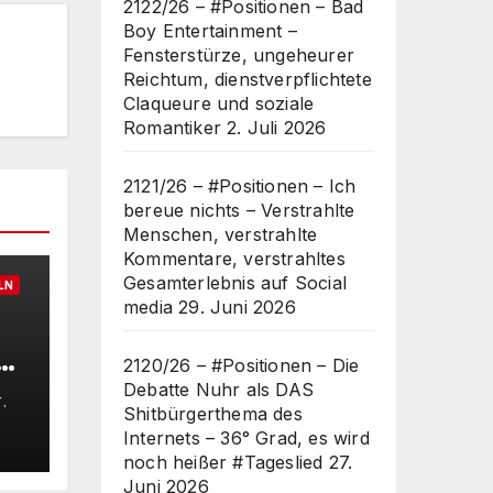
2122/26 – #Positionen – Bad
Boy Entertainment –
Fensterstürze, ungeheurer
Reichtum, dienstverpflichtete
Claqueure und soziale
Romantiker
2. Juli 2026
2121/26 – #Positionen – Ich
bereue nichts – Verstrahlte
Menschen, verstrahlte
Kommentare, verstrahltes
Gesamterlebnis auf Social
LN
media
29. Juni 2026
e
2120/26 – #Positionen – Die
s
Debatte Nuhr als DAS
.
Shitbürgerthema des
Internets – 36° Grad, es wird
a
noch heißer #Tageslied
27.
6°
Juni 2026