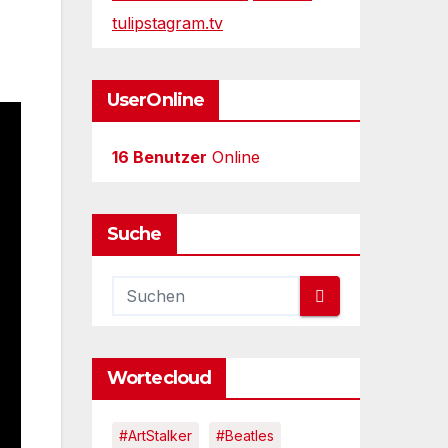
tulipstagram.tv
UserOnline
16 Benutzer
Online
Suche
Wortecloud
#ArtStalker
#Beatles