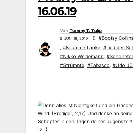
16.06.19
Von
Tommy T. Tulip
#Bootsy Collin
JUNI 16, 2019
,
#Krumme Lanke
,
#Lied der Sc
#Nikko Weidemann
,
#Schönefel
#Strümpfe
,
#Tabasco
,
#Udo Jü