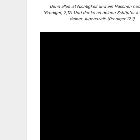
Denn alles ist Nichtigkeit und ein Haschen na
(Prediger, 2,17) Und denke an deinen Schöpfer i
deiner Jugenszeit! (Prediger 12,1)