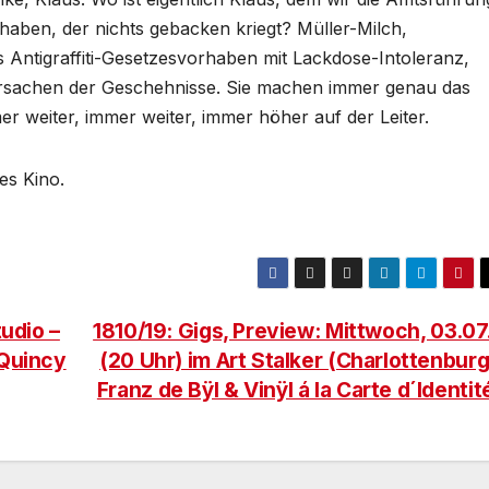
aben, der nichts gebacken kriegt? Müller-Milch,
s Antigraffiti-Gesetzesvorhaben mit Lackdose-Intoleranz,
 Ursachen der Geschehnisse. Sie machen immer genau das
r weiter, immer weiter, immer höher auf der Leiter.
es Kino.
tudio –
1810/19: Gigs, Preview: Mittwoch, 03.07
 Quincy
(20 Uhr) im Art Stalker (Charlottenburg
Franz de Bÿl & Vinÿl á la Carte d´Identi