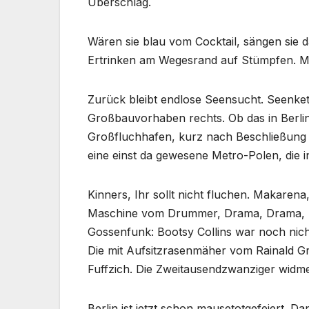
Überschlag.
Wären sie blau vom Cocktail, sängen sie 
Ertrinken am Wegesrand auf Stümpfen. M
Zurück bleibt endlose Seensucht. Seenket
Großbauvorhaben rechts. Ob das in Berlin
Großfluchhafen, kurz nach Beschließung
eine einst da gewesene Metro-Polen, die i
Kinners, Ihr sollt nicht fluchen. Makaren
Maschine vom Drummer, Drama, Drama, D
Gossenfunk: Bootsy Collins war noch nic
Die mit Aufsitzrasenmäher vom Rainald Gr
Fuffzich. Die Zweitausendzwanziger widm
Berlin ist jetzt schon mausetotgefeiert. D