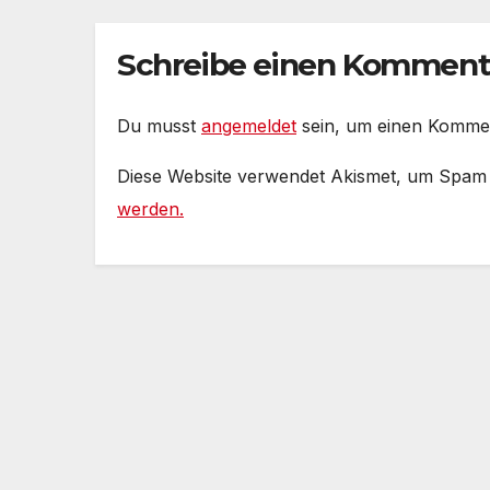
Reichtum,
Ko
dienstverpflichtet
ver
e Claqueure und
Ge
Schreibe einen Komment
soziale
au
Romantiker
Du musst
angemeldet
sein, um einen Komme
Diese Website verwendet Akismet, um Spam
werden.