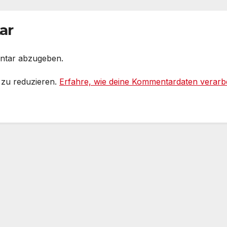
mmentare,
Grad, es wird no
strahltes
heißer #Tagesli
samterlebnis
ar
f Social media
ntar abzugeben.
 zu reduzieren.
Erfahre, wie deine Kommentardaten verarbe