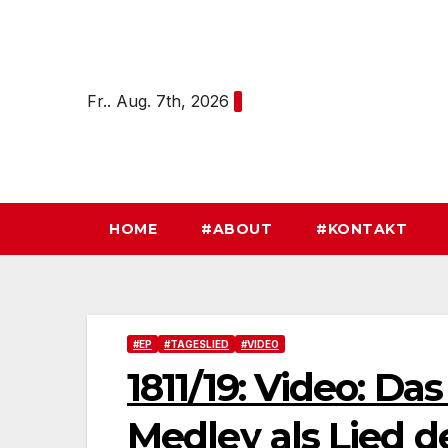
Zum
Inhalt
springen
Fr.. Aug. 7th, 2026
HOME
#ABOUT
#KONTAKT
#EP
#TAGESLIED
#VIDEO
1811/19: Video: Da
Medley als Lied 