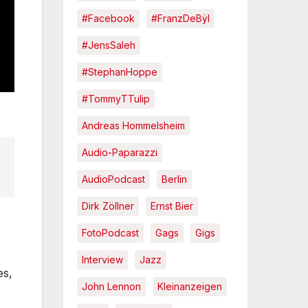
#Facebook
#FranzDeBÿl
#JensSaleh
#StephanHoppe
#TommyTTulip
Andreas Hommelsheim
Audio-Paparazzi
AudioPodcast
Berlin
Dirk Zöllner
Ernst Bier
FotoPodcast
Gags
Gigs
Interview
Jazz
es,
John Lennon
Kleinanzeigen