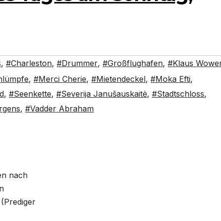
s
,
#Charleston
,
#Drummer
,
#Großflughafen
,
#Klaus Wower
hlümpfe
,
#Merci Cherie
,
#Mietendeckel
,
#Moka Efti
,
d
,
#Seenkette
,
#Severija Janušauskaitė
,
#Stadtschloss
,
rgens
,
#Vadder Abraham