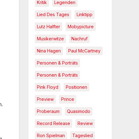
Kritik
Legenden
Lied Des Tages
Linktipp
Lutz Halfter
Mobypicture
Musikerwitze
Nachruf
Nina Hagen
Paul McCartney
Personen & Porträts
Personen & Porträts
Pink Floyd
Positionen
Preview
Prince
n.
Proberaum
Quasimodo
Record Release
Review
Ron Spielman
Tageslied
g