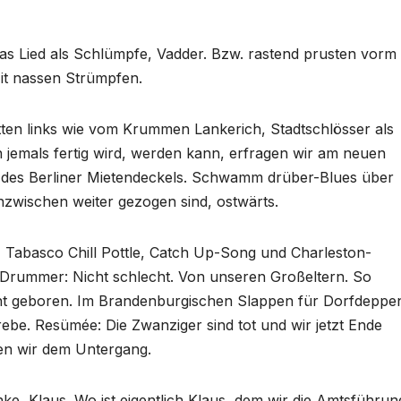
das Lied als Schlümpfe, Vadder. Bzw. rastend prusten vorm
it nassen Strümpfen.
ten links wie vom Krummen Lankerich, Stadtschlösser als
 jemals fertig wird, werden kann, erfragen wir am neuen
 des Berliner Mietendeckels. Schwamm drüber-Blues über
nzwischen weiter gezogen sind, ostwärts.
a, Tabasco Chill Pottle, Catch Up-Song und Charleston-
rummer: Nicht schlecht. Von unseren Großeltern. So
ht geboren. Im Brandenburgischen Slappen für Dorfdeppe
ebe. Resümée: Die Zwanziger sind tot und wir jetzt Ende
en wir dem Untergang.
anke, Klaus. Wo ist eigentlich Klaus, dem wir die Amtsführun