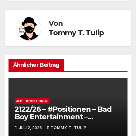
Von
Tommy T. Tulip
Ähnlicher Beitrag
#EP
#POSITIONEN
2122/26 – #Positionen – Bad
Boy Entertainment –
Fensterstürze, ungeheurer
JULI 2, 2026
TOMMY T. TULIP
Reichtum,