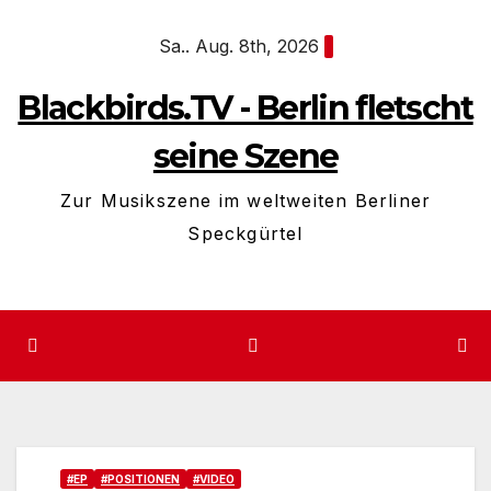
Zum
Sa.. Aug. 8th, 2026
Inhalt
springen
Blackbirds.TV - Berlin fletscht
seine Szene
Zur Musikszene im weltweiten Berliner
Speckgürtel
#EP
#POSITIONEN
#VIDEO