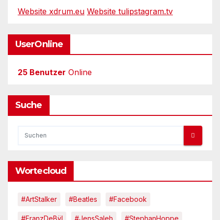
Website xdrum.eu
Website tulipstagram.tv
UserOnline
25 Benutzer
Online
Suche
Wortecloud
#ArtStalker
#Beatles
#Facebook
#FranzDeBÿl
#JensSaleh
#StephanHoppe