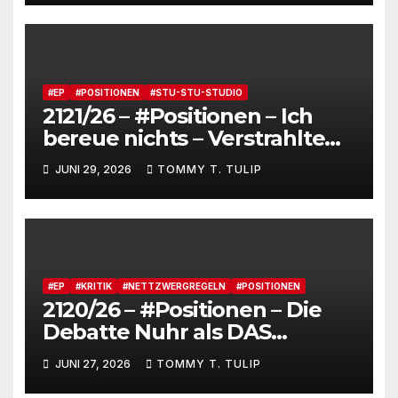
dienstverpflichtete
Claqueure und soziale
Romantiker
#EP
#POSITIONEN
#STU-STU-STUDIO
2121/26 – #Positionen – Ich
bereue nichts – Verstrahlte
Menschen, verstrahlte
JUNI 29, 2026
TOMMY T. TULIP
Kommentare, verstrahltes
Gesamterlebnis auf Social
media
#EP
#KRITIK
#NETTZWERGREGELN
#POSITIONEN
2120/26 – #Positionen – Die
Debatte Nuhr als DAS
Shitbürgerthema des
JUNI 27, 2026
TOMMY T. TULIP
Internets – 36° Grad, es wird