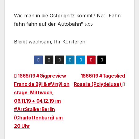
Wie man in die Ostprignitz kommt? Na: „Fahn
fahn fahn auf der Autobahn“ ♪♫♪
Bleibt wachsam, Ihr Koniferen.
Beitragsnavigation
1868/19 #Gigpreview
1866/19 #Tageslied
Franz de Bÿl & #Vinÿl on
Rosalie (Polydeluxe)
stage: Mittwoch,
06.11.19 + 04.12.19 im
#ArtStalkerBerlin
(Charlottenburg) um
20 Uhr