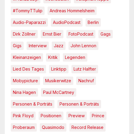
#TommyTTulip
Andreas Hommelsheim
Audio-Paparazzi
AudioPodcast
Berlin
Dirk Zöllner
Ernst Bier
FotoPodcast
Gags
Gigs
Interview
Jazz
John Lennon
Kleinanzeigen
Kritik
Legenden
Lied Des Tages
Linktipp
Lutz Halfter
Mobypicture
Musikerwitze
Nachruf
Nina Hagen
Paul McCartney
Personen & Porträts
Personen & Porträts
Pink Floyd
Positionen
Preview
Prince
Proberaum
Quasimodo
Record Release