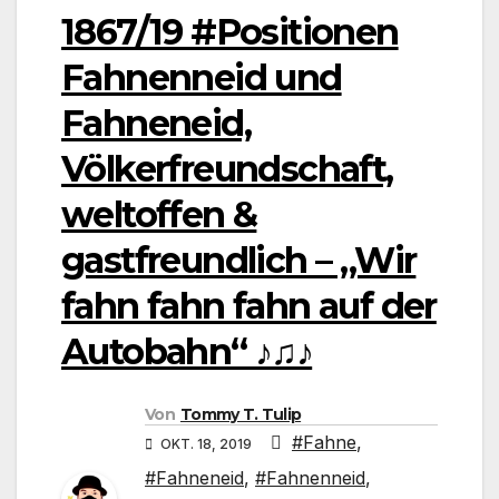
1867/19 #Positionen
Fahnenneid und
Fahneneid,
Völkerfreundschaft,
weltoffen &
gastfreundlich – „Wir
fahn fahn fahn auf der
Autobahn“ ♪♫♪
Von
Tommy T. Tulip
#Fahne
,
OKT. 18, 2019
#Fahneneid
,
#Fahnenneid
,