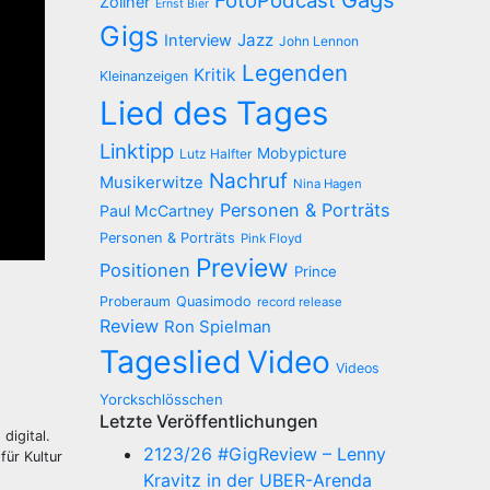
FotoPodcast
Zöllner
Ernst Bier
Gigs
Jazz
Interview
John Lennon
Legenden
Kritik
Kleinanzeigen
Lied des Tages
Linktipp
Mobypicture
Lutz Halfter
Nachruf
Musikerwitze
Nina Hagen
Personen & Porträts
Paul McCartney
Personen & Porträts
Pink Floyd
Preview
Positionen
Prince
Proberaum
Quasimodo
record release
Review
Ron Spielman
Tageslied
Video
Videos
Yorckschlösschen
Letzte Veröffentlichungen
digital.
2123/26 #GigReview – Lenny
für Kultur
Kravitz in der UBER-Arenda