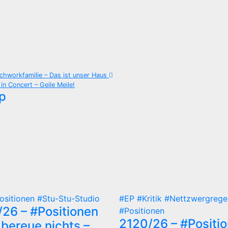
atchworkfamilie – Das ist unser Haus
in Concert – Geile Meile!
p
ositionen
#Stu-Stu-Studio
#EP
#Kritik
#Nettzwergrege
/26 – #Positionen
#Positionen
2120/26 – #Positi
 bereue nichts –