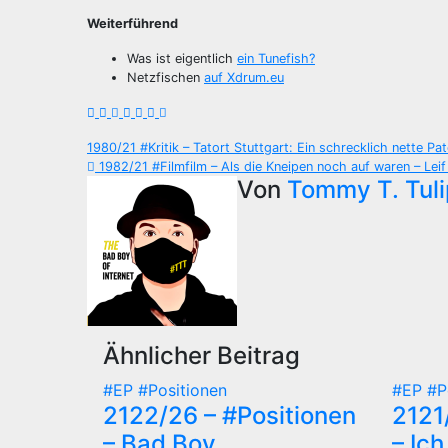
Weiterführend
Was ist eigentlich
ein Tunefish?
Netzfischen
auf Xdrum.eu
Beitragsnavigation
1980/21 #Kritik – Tatort Stuttgart: Ein schrecklich nette P
1982/21 #Filmfilm – Als die Kneipen noch auf waren – Leif 
Von
Tommy T. Tuli
Ähnlicher Beitrag
#EP
#Positionen
#EP
#P
2122/26 – #Positionen
2121
– Bad Boy
– Ich