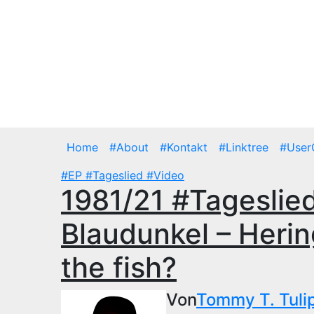
Zum
Inhalt
springen
Do.. Aug. 6th, 2026
Home
#About
#Kontakt
#Linktree
#User
#EP
#Tageslied
#Video
1981/21 #Tageslied
Blaudunkel – Heri
the fish?
Von
Tommy T. Tuli