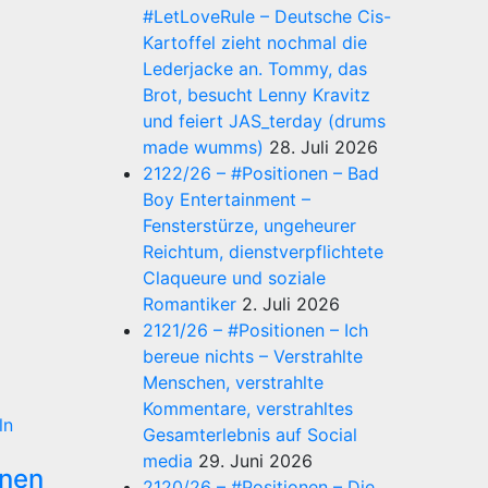
#LetLoveRule – Deutsche Cis-
Kartoffel zieht nochmal die
Lederjacke an. Tommy, das
Brot, besucht Lenny Kravitz
und feiert JAS_terday (drums
made wumms)
28. Juli 2026
2122/26 – #Positionen – Bad
Boy Entertainment –
Fensterstürze, ungeheurer
Reichtum, dienstverpflichtete
Claqueure und soziale
Romantiker
2. Juli 2026
2121/26 – #Positionen – Ich
bereue nichts – Verstrahlte
Menschen, verstrahlte
Kommentare, verstrahltes
ln
Gesamterlebnis auf Social
media
29. Juni 2026
onen
2120/26 – #Positionen – Die