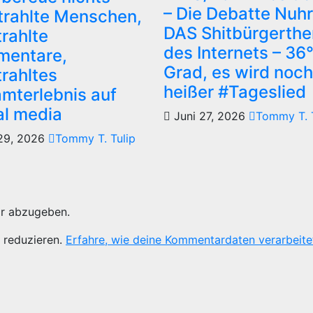
– Die Debatte Nuhr
trahlte Menschen,
DAS Shitbürgerth
trahlte
des Internets – 36
entare,
Grad, es wird noch
trahltes
heißer #Tageslied
mterlebnis auf
al media
Juni 27, 2026
Tommy T. T
29, 2026
Tommy T. Tulip
r abzugeben.
 reduzieren.
Erfahre, wie deine Kommentardaten verarbeite