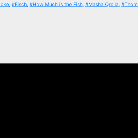
äcke
,
#Fisch
,
#How Much is the Fish
,
#Masha Qrella
,
#Thom