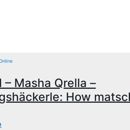
Blackbirds.TV - Berlin
fletscht seine Szene
Zur Musikszene im weltweiten Berliner
Speckgürtel
Online
 – Masha Qrella –
ngshäckerle: How matsch
p