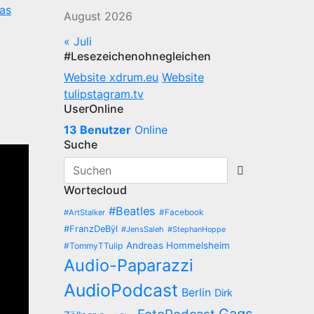
as
August 2026
« Juli
#Lesezeichenohnegleichen
Website xdrum.eu
Website
tulipstagram.tv
UserOnline
13 Benutzer
Online
Suche
Wortecloud
#Beatles
#Facebook
#ArtStalker
#FranzDeBÿl
#JensSaleh
#StephanHoppe
Andreas Hommelsheim
#TommyTTulip
Audio-Paparazzi
AudioPodcast
Berlin
Dirk
Gags