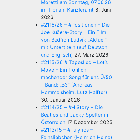
Moretti am Sonntag, 07.06.26
im Tipi am Kanzleramt
8. Juni
2026
#2116/26 – #Positionen – Die
Joe Kučera-Story – Ein Film
von Bedřich Ludvík „Aktuel“
mit Untertiteln (auf Deutsch
und Englisch)
27. März 2026
#2115/26 # Tageslied – Let’s
Move – Ein fröhlich
machender Song für uns Ü/50
– Band: „B3“ (Andreas
Hommelsheim, Lutz Halfter)
30. Januar 2026
#2114/25 – #HIStory – Die
Beatles und Jacky Spelter in
Österreich
17. Dezember 2025
#2113/15 – #Tulyrics –
Feinsliebchen (Heinrich Heine)