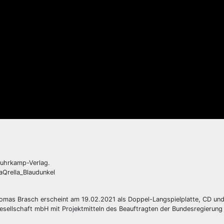
Suhrkamp-Verlag.
aQrella_Blaudunkel
mas Brasch erscheint am 19.02.2021 als Doppel-Langspielplatte, CD und 
gesellschaft mbH mit Projektmitteln des Beauftragten der Bundesregierung 