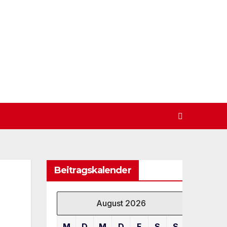
Beitragskalender
August 2026
M
D
M
D
F
S
S