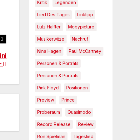
Kritik
Legenden
Lied Des Tages
Linktipp
Lutz Halfter
Mobypicture
Musikerwitze
Nachruf
Nina Hagen
Paul McCartney
ini
r
Personen & Porträts
Personen & Porträts
Pink Floyd
Positionen
Preview
Prince
Proberaum
Quasimodo
Record Release
Review
Ron Spielman
Tageslied