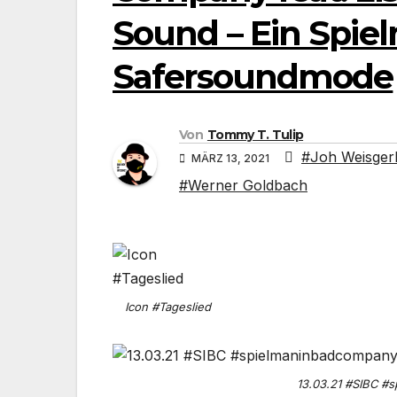
Sound – Ein Spie
Safersoundmode
Von
Tommy T. Tulip
#Joh Weisger
MÄRZ 13, 2021
#Werner Goldbach
Icon #Tageslied
13.03.21 #SIBC #