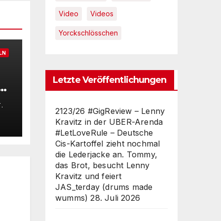
Video
Videos
Yorckschlösschen
LN
Letzte Veröffentlichungen
e
s
.
2123/26 #GigReview – Lenny
Kravitz in der UBER-Arenda
a
#LetLoveRule – Deutsche
6°
Cis-Kartoffel zieht nochmal
ch
die Lederjacke an. Tommy,
ed
das Brot, besucht Lenny
Kravitz und feiert
JAS_terday (drums made
wumms)
28. Juli 2026