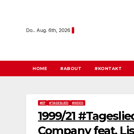
Zum
Inhalt
springen
Do.. Aug. 6th, 2026
HOME
#ABOUT
#KONTAKT
#EP
#TAGESLIED
#VIDEO
1999/21 #Tageslie
Company feat. Li