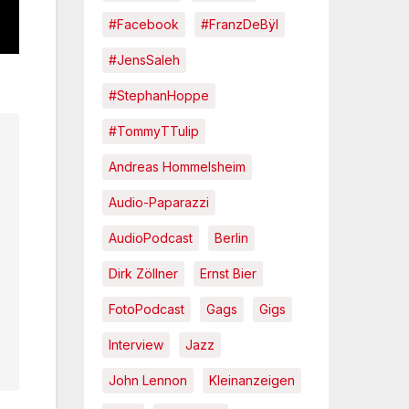
#Facebook
#FranzDeBÿl
#JensSaleh
#StephanHoppe
#TommyTTulip
Andreas Hommelsheim
Audio-Paparazzi
AudioPodcast
Berlin
Dirk Zöllner
Ernst Bier
FotoPodcast
Gags
Gigs
Interview
Jazz
John Lennon
Kleinanzeigen