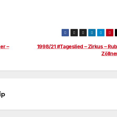
er –
1998/21 #Tageslied – Zirkus – Rub
Zöllne
ip