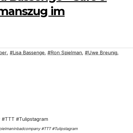
lmanszug im
ber
,
#Lisa Bassenge
,
#Ron Spielman
,
#Uwe Breunig
,
spielmaninbadcompany #TTT #Tulipstagram