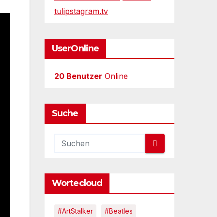
tulipstagram.tv
UserOnline
20 Benutzer
Online
Suche
Wortecloud
#ArtStalker
#Beatles