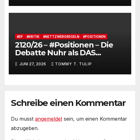
Kommentare, verstrahltes
Gesamterlebnis auf Social
media
#EP
#KRITIK
#NETTZWERGREGELN
#POSITIONEN
2120/26 – #Positionen – Die
Debatte Nuhr als DAS
Shitbürgerthema des
JUNI 27, 2026
TOMMY T. TULIP
Internets – 36° Grad, es wird
noch heißer #Tageslied
Schreibe einen Kommentar
Du musst
angemeldet
sein, um einen Kommentar
abzugeben.