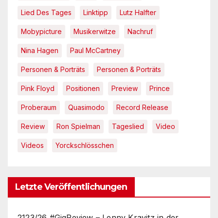
Lied Des Tages
Linktipp
Lutz Halfter
Mobypicture
Musikerwitze
Nachruf
Nina Hagen
Paul McCartney
Personen & Porträts
Personen & Porträts
Pink Floyd
Positionen
Preview
Prince
Proberaum
Quasimodo
Record Release
Review
Ron Spielman
Tageslied
Video
Videos
Yorckschlösschen
Letzte Veröffentlichungen
2123/26 #GigReview – Lenny Kravitz in der