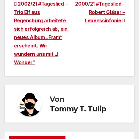
Beitragsnavigation
2002/21 #Tageslied –
2000/21 #Tageslied –
Trio Elf aus
Robert Gläser –
Regensburg arbeitete
Lebenssinfonie
sich erfolgreich ab, ein
neues Album „Fram“
erscheint. Wir
wundern uns mit „I
Wonder“
Von
Tommy T. Tulip