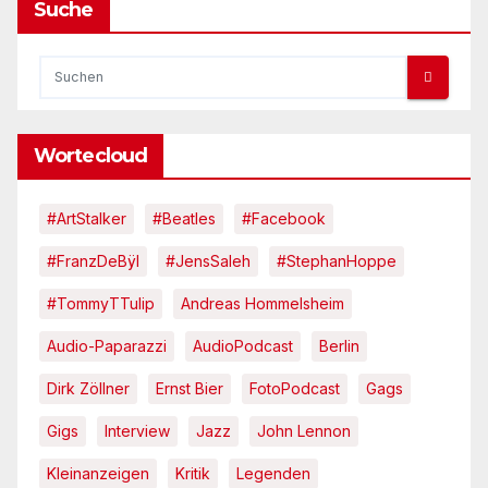
Suche
Wortecloud
#ArtStalker
#Beatles
#Facebook
#FranzDeBÿl
#JensSaleh
#StephanHoppe
#TommyTTulip
Andreas Hommelsheim
Audio-Paparazzi
AudioPodcast
Berlin
Dirk Zöllner
Ernst Bier
FotoPodcast
Gags
Gigs
Interview
Jazz
John Lennon
Kleinanzeigen
Kritik
Legenden