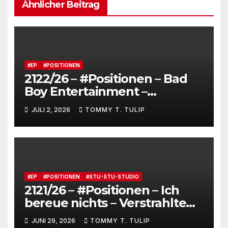
Ähnlicher Beitrag
#EP
#POSITIONEN
2122/26 – #Positionen – Bad
Boy Entertainment –
Fensterstürze, ungeheurer
JULI 2, 2026
TOMMY T. TULIP
Reichtum,
dienstverpflichtete
Claqueure und soziale
Romantiker
#EP
#POSITIONEN
#STU-STU-STUDIO
2121/26 – #Positionen – Ich
bereue nichts – Verstrahlte
Menschen, verstrahlte
JUNI 29, 2026
TOMMY T. TULIP