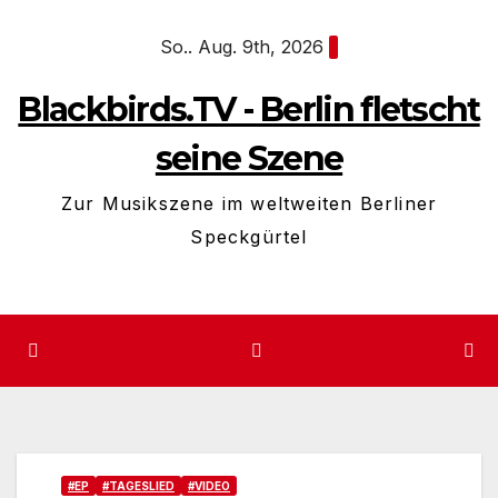
Zum
So.. Aug. 9th, 2026
Inhalt
springen
Blackbirds.TV - Berlin fletscht
seine Szene
Zur Musikszene im weltweiten Berliner
Speckgürtel
#EP
#TAGESLIED
#VIDEO