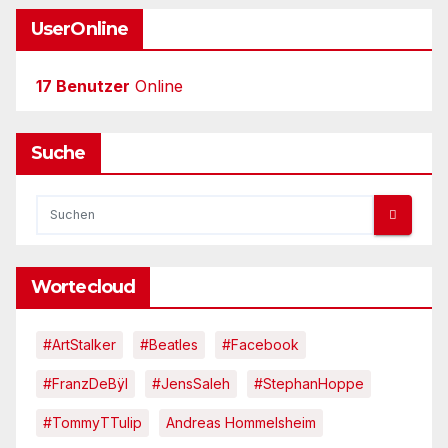
UserOnline
17 Benutzer
Online
Suche
Wortecloud
#ArtStalker
#Beatles
#Facebook
#FranzDeBÿl
#JensSaleh
#StephanHoppe
#TommyTTulip
Andreas Hommelsheim