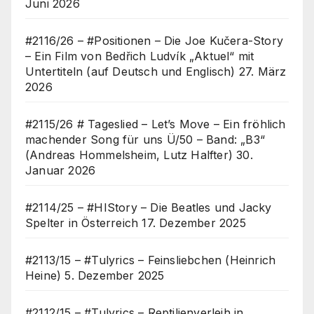
Juni 2026
#2116/26 – #Positionen – Die Joe Kučera-Story
– Ein Film von Bedřich Ludvík „Aktuel“ mit
Untertiteln (auf Deutsch und Englisch)
27. März
2026
#2115/26 # Tageslied – Let’s Move – Ein fröhlich
machender Song für uns Ü/50 – Band: „B3“
(Andreas Hommelsheim, Lutz Halfter)
30.
Januar 2026
#2114/25 – #HIStory – Die Beatles und Jacky
Spelter in Österreich
17. Dezember 2025
#2113/15 – #Tulyrics – Feinsliebchen (Heinrich
Heine)
5. Dezember 2025
#2112/15 – #Tulyrics – Reptilienverleih in