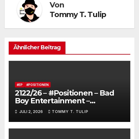
Von
Tommy T. Tulip
Ähnlicher Beitrag
#EP
#POSITIONEN
2122/26 – #Positionen – Bad
Boy Entertainment –
Fensterstürze, ungeheurer
JULI 2, 2026
TOMMY T. TULIP
Reichtum,
dienstverpflichtete
Claqueure und soziale