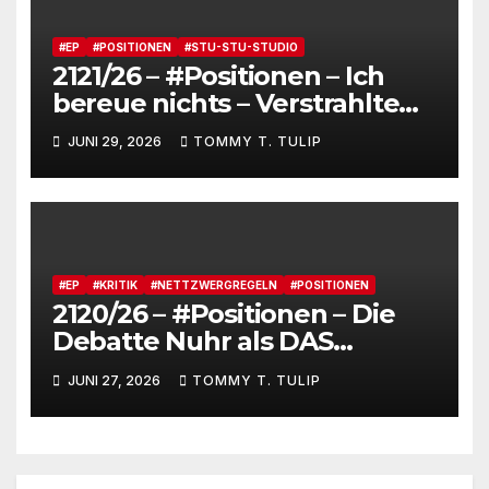
Romantiker
#EP
#POSITIONEN
#STU-STU-STUDIO
2121/26 – #Positionen – Ich
bereue nichts – Verstrahlte
Menschen, verstrahlte
JUNI 29, 2026
TOMMY T. TULIP
Kommentare, verstrahltes
Gesamterlebnis auf Social
media
#EP
#KRITIK
#NETTZWERGREGELN
#POSITIONEN
2120/26 – #Positionen – Die
Debatte Nuhr als DAS
Shitbürgerthema des
JUNI 27, 2026
TOMMY T. TULIP
Internets – 36° Grad, es wird
noch heißer #Tageslied