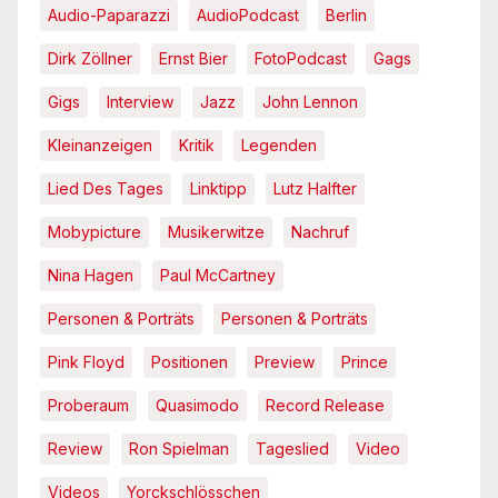
Audio-Paparazzi
AudioPodcast
Berlin
Dirk Zöllner
Ernst Bier
FotoPodcast
Gags
Gigs
Interview
Jazz
John Lennon
Kleinanzeigen
Kritik
Legenden
Lied Des Tages
Linktipp
Lutz Halfter
Mobypicture
Musikerwitze
Nachruf
Nina Hagen
Paul McCartney
Personen & Porträts
Personen & Porträts
Pink Floyd
Positionen
Preview
Prince
Proberaum
Quasimodo
Record Release
Review
Ron Spielman
Tageslied
Video
Videos
Yorckschlösschen