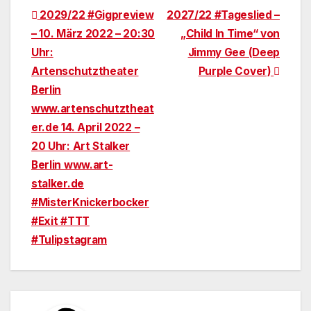
Beitragsnavigation
2029/22 #Gigpreview
2027/22 #Tageslied –
– 10. März 2022 – 20:30
„Child In Time“ von
Uhr:
Jimmy Gee (Deep
Artenschutztheater
Purple Cover)
Berlin
www.artenschutztheat
er.de 14. April 2022 –
20 Uhr: Art Stalker
Berlin www.art-
stalker.de
#MisterKnickerbocker
#Exit #TTT
#Tulipstagram