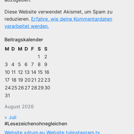
Diese Website verwendet Akismet, um Spam zu
reduzieren.
Erfahre, wie deine Kommentardaten
verarbeitet werden.
Beitragskalender
M
D
M
D
F
S
S
1
2
3
4
5
6
7
8
9
10
11
12
13
14
15
16
17
18
19
20
21
22
23
24
25
26
27
28
29
30
31
August 2026
« Juli
#Lesezeichenohnegleichen
Website xdrum.eu
Website tulipstagram.tv