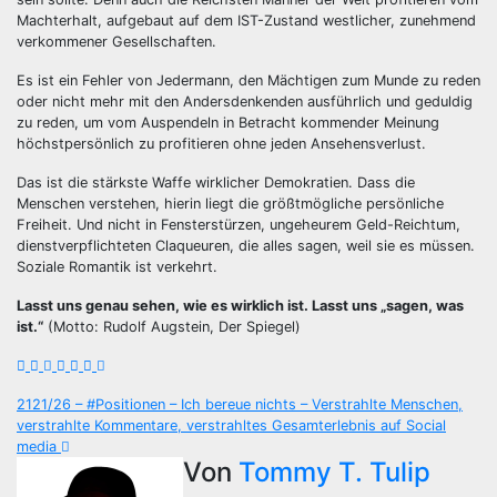
Machterhalt, aufgebaut auf dem IST-Zustand westlicher, zunehmend
verkommener Gesellschaften.
Es ist ein Fehler von Jedermann, den Mächtigen zum Munde zu reden
oder nicht mehr mit den Andersdenkenden ausführlich und geduldig
zu reden, um vom Auspendeln in Betracht kommender Meinung
höchstpersönlich zu profitieren ohne jeden Ansehensverlust.
Das ist die stärkste Waffe wirklicher Demokratien. Dass die
Menschen verstehen, hierin liegt die größtmögliche persönliche
Freiheit. Und nicht in Fensterstürzen, ungeheurem Geld-Reichtum,
dienstverpflichteten Claqueuren, die alles sagen, weil sie es müssen.
Soziale Romantik ist verkehrt.
Lasst uns genau sehen, wie es wirklich ist. Lasst uns „sagen, was
ist.“
(Motto: Rudolf Augstein, Der Spiegel)
Beitragsnavigation
2121/26 – #Positionen – Ich bereue nichts – Verstrahlte Menschen,
verstrahlte Kommentare, verstrahltes Gesamterlebnis auf Social
media
Von
Tommy T. Tulip