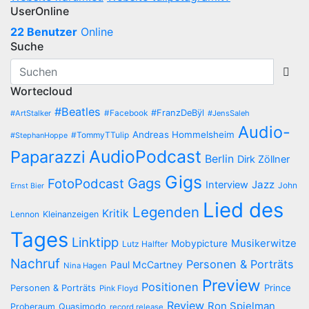
UserOnline
22 Benutzer
Online
Suche
Wortecloud
#Beatles
#Facebook
#FranzDeBÿl
#ArtStalker
#JensSaleh
Audio-
Andreas Hommelsheim
#TommyTTulip
#StephanHoppe
AudioPodcast
Paparazzi
Berlin
Dirk Zöllner
Gigs
Gags
FotoPodcast
Jazz
Interview
John
Ernst Bier
Lied des
Legenden
Kritik
Lennon
Kleinanzeigen
Tages
Linktipp
Musikerwitze
Mobypicture
Lutz Halfter
Nachruf
Personen & Porträts
Paul McCartney
Nina Hagen
Preview
Positionen
Prince
Personen & Porträts
Pink Floyd
Review
Ron Spielman
Proberaum
Quasimodo
record release