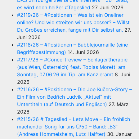
DAS Shitbürgerthema des Internets – 36° Grad,
es wird noch heißer #Tageslied
27. Juni 2026
#2119/26 – #Positionen – Was ist ein Oneliner
online? Und wie streiten wir uns besser? – Willst
Du Großes erreichen, fange mit Dir selbst an.
27.
Juni 2026
#2118/26 – #Positionen – Bubblejournaille (eine
Begriffsbestimmung)
14. Juni 2026
#2117/26 – #Concertreview – Schlagertherapie
(aus Wien, Österreich) feat. Tobias Moretti am
Sonntag, 07.06.26 im Tipi am Kanzleramt
8. Juni
2026
#2116/26 – #Positionen – Die Joe Kučera-Story –
Ein Film von Bedřich Ludvík „Aktuel“ mit
Untertiteln (auf Deutsch und Englisch)
27. März
2026
#2115/26 # Tageslied – Let’s Move – Ein fröhlich
machender Song für uns Ü/50 – Band: „B3“
(Andreas Hommelsheim, Lutz Halfter)
30. Januar