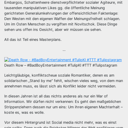
Embargos, Schattenheere dienstverpflichteter sozialer Agiteure, mit
tausenden manipulativen Likes gg. die öffentliche Meinung
gerichteten Generalumkehrungen der offensichtlichen Faktenlage:
Den Westen mit den eigenen Waffen der Meinungsfreiheit schlagen.
Um im Osten Menschen zu vergiften mit Novitschok. Diese Dinge
sehen uns offen ins Gesicht, aber wir müssen sie sehen.
All das ist Teil eines Masterplans.
…
Death Row – #BadBoyEntertainment #TulipKI #TTT #Tulipstagram
Leichtgläubige, konfliktscheue soziale Romantiker, denen es am
solidarischen „Stand by me“ fehlt, wischen vieles weg, von dem man
annehmen muss, es lässt sich als Konflikt leider nicht vermeiden.
In diesen Jahren ist all das nichts anderes als nur ein War of
Information. Wir dürfen nicht verkennen: Es geht den maßgeblichen
Strippenziehern dessen nur um eins: Um ihren eigenen Machterhalt –
koste es, was es wolle.
Vor diesem Hintergrund ist Social media nicht mehr, was es einst
sein sollte. Denn auch die Reichsten Männer der Welt profitieren vom