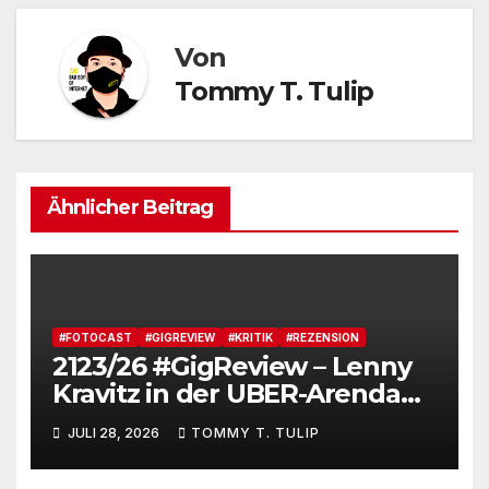
Von
Tommy T. Tulip
Ähnlicher Beitrag
#FOTOCAST
#GIGREVIEW
#KRITIK
#REZENSION
2123/26 #GigReview – Lenny
Kravitz in der UBER-Arenda
#LetLoveRule – Deutsche Cis-
JULI 28, 2026
TOMMY T. TULIP
Kartoffel zieht nochmal die
Lederjacke an. Tommy, das