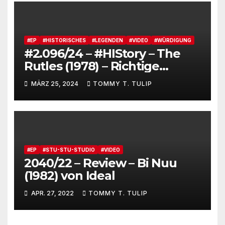
Brot, besucht Lenny Kravitz
und feiert JAS_terday (drums
made wumms)
#EP
#HISTORISCHES
#LEGENDEN
#VIDEO
#WÜRDIGUNG
#2.096/24 – #HIStory – The
Rutles (1978) – Richtige
Geschichtsschreibung
MÄRZ 25, 2024
TOMMY T. TULIP
#EP
#STU-STU-STUDIO
#VIDEO
2040/22 – Review – Bi Nuu
(1982) von Ideal
APR. 27, 2022
TOMMY T. TULIP