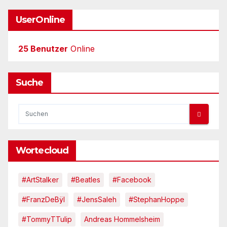
UserOnline
25 Benutzer
Online
Suche
Wortecloud
#ArtStalker
#Beatles
#Facebook
#FranzDeBÿl
#JensSaleh
#StephanHoppe
#TommyTTulip
Andreas Hommelsheim