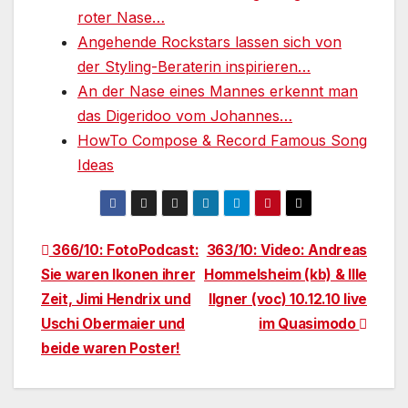
roter Nase…
Angehende Rockstars lassen sich von
der Styling-Beraterin inspirieren…
An der Nase eines Mannes erkennt man
das Digeridoo vom Johannes…
HowTo Compose & Record Famous Song
Ideas
Beitragsnavigation
366/10: FotoPodcast:
363/10: Video: Andreas
Sie waren Ikonen ihrer
Hommelsheim (kb) & Ille
Zeit, Jimi Hendrix und
Ilgner (voc) 10.12.10 live
Uschi Obermaier und
im Quasimodo
beide waren Poster!