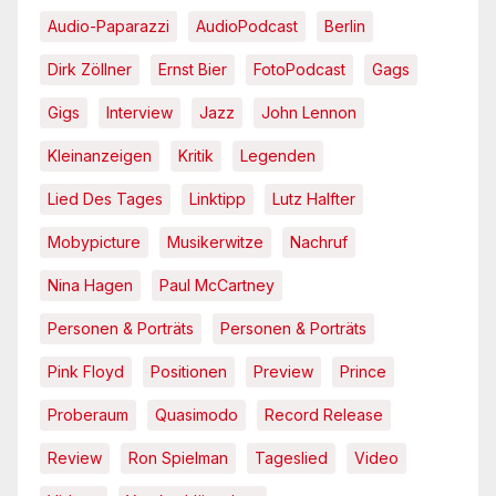
Audio-Paparazzi
AudioPodcast
Berlin
Dirk Zöllner
Ernst Bier
FotoPodcast
Gags
Gigs
Interview
Jazz
John Lennon
Kleinanzeigen
Kritik
Legenden
Lied Des Tages
Linktipp
Lutz Halfter
Mobypicture
Musikerwitze
Nachruf
Nina Hagen
Paul McCartney
Personen & Porträts
Personen & Porträts
Pink Floyd
Positionen
Preview
Prince
Proberaum
Quasimodo
Record Release
Review
Ron Spielman
Tageslied
Video