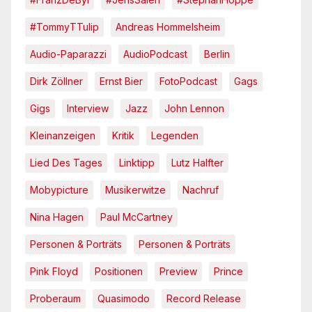
#TommyTTulip
Andreas Hommelsheim
Audio-Paparazzi
AudioPodcast
Berlin
Dirk Zöllner
Ernst Bier
FotoPodcast
Gags
Gigs
Interview
Jazz
John Lennon
Kleinanzeigen
Kritik
Legenden
Lied Des Tages
Linktipp
Lutz Halfter
Mobypicture
Musikerwitze
Nachruf
Nina Hagen
Paul McCartney
Personen & Porträts
Personen & Porträts
Pink Floyd
Positionen
Preview
Prince
Proberaum
Quasimodo
Record Release