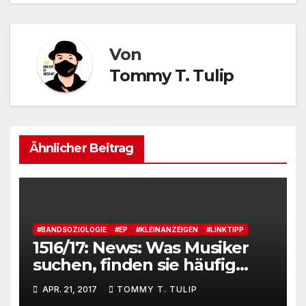
Von
Tommy T. Tulip
Ähnlicher Beitrag
#BANDSOZIOLOGIE
#EP
#KLEINANZEIGEN
#LINKTIPP
1516/17: News: Was Musiker
suchen, finden sie häufig
nicht. Aber was suchen
APR. 21, 2017
TOMMY T. TULIP
Musiker?