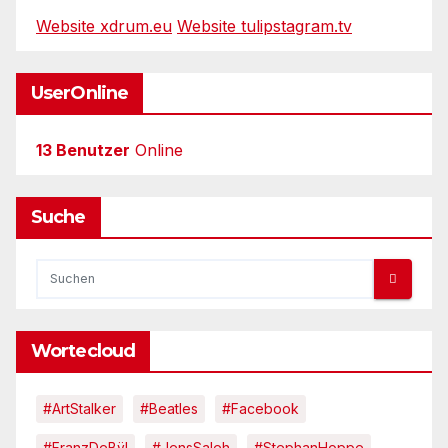
Website xdrum.eu
Website tulipstagram.tv
UserOnline
13 Benutzer
Online
Suche
Wortecloud
#ArtStalker
#Beatles
#Facebook
#FranzDeBÿl
#JensSaleh
#StephanHoppe