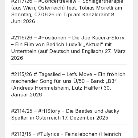
#2117/26 – #Concertreview – Schlagertherapie
(aus Wien, Österreich) feat. Tobias Moretti am
Sonntag, 07.06.26 im Tipi am Kanzleramt
8.
Juni 2026
#2116/26 – #Positionen – Die Joe Kučera-Story
– Ein Film von Bedřich Ludvík „Aktuel“ mit
Untertiteln (auf Deutsch und Englisch)
27. März
2026
#2115/26 # Tageslied – Let’s Move – Ein fröhlich
machender Song für uns Ü/50 – Band: „B3“
(Andreas Hommelsheim, Lutz Halfter)
30.
Januar 2026
#2114/25 – #HIStory – Die Beatles und Jacky
Spelter in Österreich
17. Dezember 2025
#2113/15 – #Tulyrics – Feinsliebchen (Heinrich