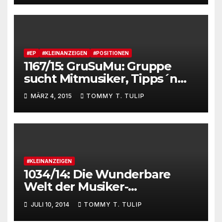
#EP
#KLEINANZEIGEN
#POSITIONEN
1167/15: GruSuMu: Gruppe
sucht Mitmusiker, Tipps´n
Tricks, Namedropping,
MÄRZ 4, 2015
TOMMY T. TULIP
Networking und „socialising“
#KLEINANZEIGEN
1034/14: Die Wunderbare
Welt der Musiker-
Kleinanzeigen: Erfahrungen
JULI 10, 2014
TOMMY T. TULIP
aus der Zwischenwelt