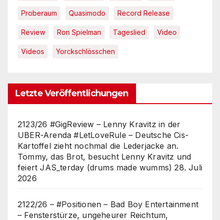
Proberaum
Quasimodo
Record Release
Review
Ron Spielman
Tageslied
Video
Videos
Yorckschlösschen
Letzte Veröffentlichungen
2123/26 #GigReview – Lenny Kravitz in der
UBER-Arenda #LetLoveRule – Deutsche Cis-
Kartoffel zieht nochmal die Lederjacke an.
Tommy, das Brot, besucht Lenny Kravitz und
feiert JAS_terday (drums made wumms)
28. Juli
2026
2122/26 – #Positionen – Bad Boy Entertainment
– Fensterstürze, ungeheurer Reichtum,