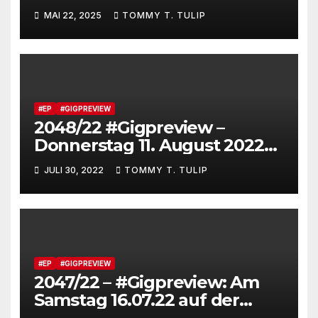
(Dirk Erchinger) veranstaltet
MAI 22, 2025
TOMMY T. TULIP
#Booom in Berlin (Junction
Bar, 31.05.25 um 22 Uhr)
#Ticketsvorverkauf ist
sinnvoll #berlindrumdays
#EP
#GIGPREVIEW
2048/22 #Gigpreview –
Donnerstag 11. August 2022
um 20 Uhr im Art Stalker
JULI 30, 2022
TOMMY T. TULIP
Berlin (Tickets online und
Abendkasse) #EXITreverse
#EP
#GIGPREVIEW
2047/22 – #Gigpreview: Am
Samstag 16.07.22 auf der
Fleether Mühle um 18 Uhr –