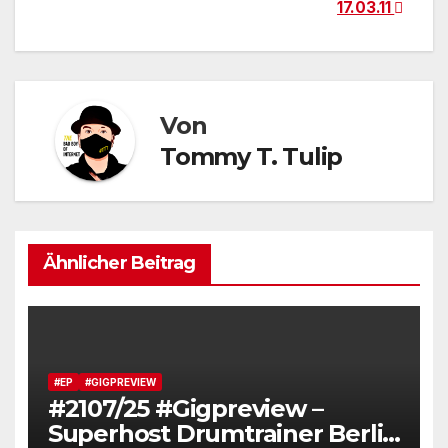
17.03.11
Von
Tommy T. Tulip
Ähnlicher Beitrag
#EP
#GIGPREVIEW
#2107/25 #Gigpreview –
Superhost Drumtrainer Berlin