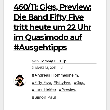
460/11: Gigs, Preview:
Die Band Fifty Five
tritt heute um 22 Uhr
im Quasimodo auf
#Ausgehtipps
Von
Tommy T. Tulip
MÄRZ 12, 2011
#Andreas Hommelsheim
,
#Fifty Five
,
#FiftyFive
,
#Gigs
,
#Lutz Halfter
,
#Preview
,
#Simon Pauli