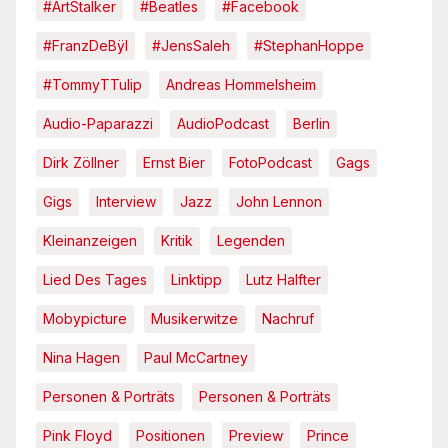
#ArtStalker
#Beatles
#Facebook
#FranzDeBÿl
#JensSaleh
#StephanHoppe
#TommyTTulip
Andreas Hommelsheim
Audio-Paparazzi
AudioPodcast
Berlin
Dirk Zöllner
Ernst Bier
FotoPodcast
Gags
Gigs
Interview
Jazz
John Lennon
Kleinanzeigen
Kritik
Legenden
Lied Des Tages
Linktipp
Lutz Halfter
Mobypicture
Musikerwitze
Nachruf
Nina Hagen
Paul McCartney
Personen & Porträts
Personen & Porträts
Pink Floyd
Positionen
Preview
Prince