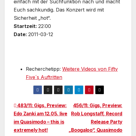
einfach mit der Suchfunktion nach und macht
Euch sachkundig. Das Konzert wird mit
Sicherheit „hot“.
Startzeit:
22:00
Date:
2011-03-12
Recherchetipp:
Weitere Videos von Fifty
Five´s Auftritten
Beitragsnavigation
483/11: Gigs, Preview:
456/11: Gigs, Preview:
Edo Zanki am 12.05. live
Rob Longstaff, Record
im Quasimodo – this is
Release Party
extremely hot!
„Boogaloo“, Quasimodo