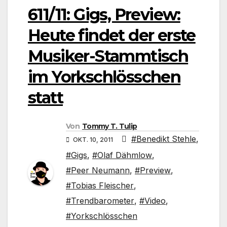
611/11: Gigs, Preview:
Heute findet der erste
Musiker-Stammtisch
im Yorkschlösschen
statt
Von
Tommy T. Tulip
#Benedikt Stehle
,
OKT. 10, 2011
#Gigs
,
#Olaf Dähmlow
,
#Peer Neumann
,
#Preview
,
#Tobias Fleischer
,
#Trendbarometer
,
#Video
,
#Yorkschlösschen