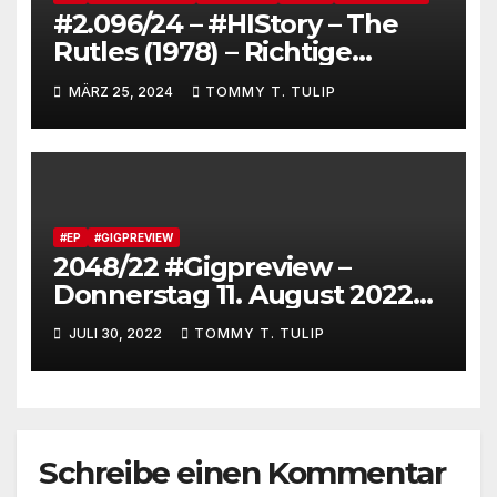
#2.096/24 – #HIStory – The
Rutles (1978) – Richtige
Geschichtsschreibung
MÄRZ 25, 2024
TOMMY T. TULIP
#EP
#GIGPREVIEW
2048/22 #Gigpreview –
Donnerstag 11. August 2022
um 20 Uhr im Art Stalker
JULI 30, 2022
TOMMY T. TULIP
Berlin (Tickets online und
Abendkasse) #EXITreverse
Schreibe einen Kommentar