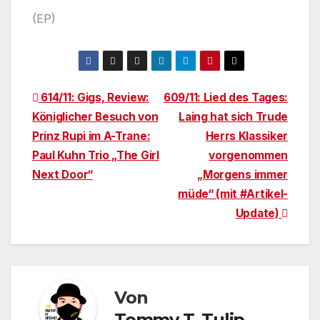
(EP)
Beitragsnavigation
614/11: Gigs, Review:
609/11: Lied des Tages:
Königlicher Besuch von
Laing hat sich Trude
Prinz Rupi im A-Trane:
Herrs Klassiker
Paul Kuhn Trio „The Girl
vorgenommen
Next Door“
„Morgens immer
müde“ (mit #Artikel-
Update)
Von
Tommy T. Tulip