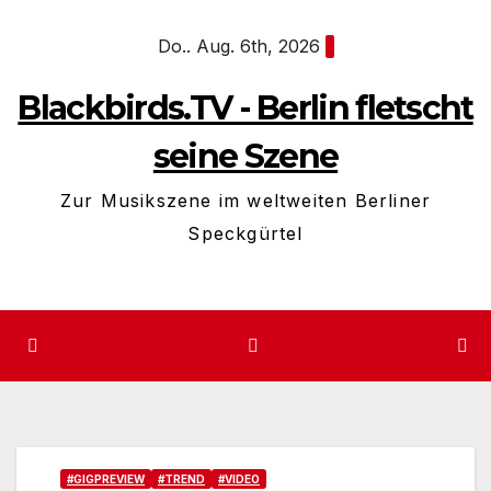
Zum
Do.. Aug. 6th, 2026
Inhalt
springen
Blackbirds.TV - Berlin fletscht
seine Szene
Zur Musikszene im weltweiten Berliner
Speckgürtel
#GIGPREVIEW
#TREND
#VIDEO