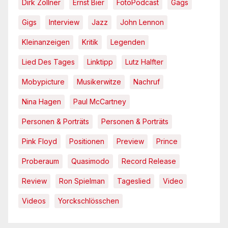
Dirk Zöllner
Ernst Bier
FotoPodcast
Gags
Gigs
Interview
Jazz
John Lennon
Kleinanzeigen
Kritik
Legenden
Lied Des Tages
Linktipp
Lutz Halfter
Mobypicture
Musikerwitze
Nachruf
Nina Hagen
Paul McCartney
Personen & Porträts
Personen & Porträts
Pink Floyd
Positionen
Preview
Prince
Proberaum
Quasimodo
Record Release
Review
Ron Spielman
Tageslied
Video
Videos
Yorckschlösschen