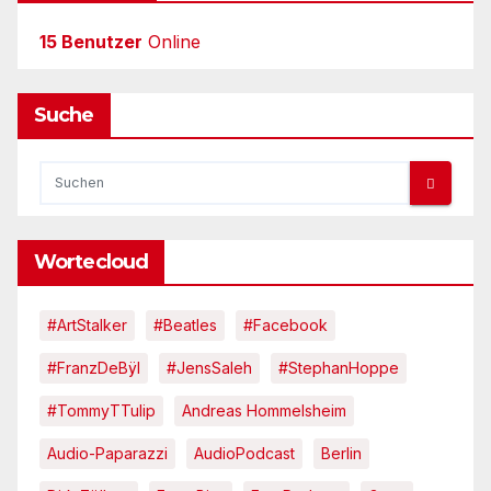
15 Benutzer
Online
Suche
Wortecloud
#ArtStalker
#Beatles
#Facebook
#FranzDeBÿl
#JensSaleh
#StephanHoppe
#TommyTTulip
Andreas Hommelsheim
Audio-Paparazzi
AudioPodcast
Berlin