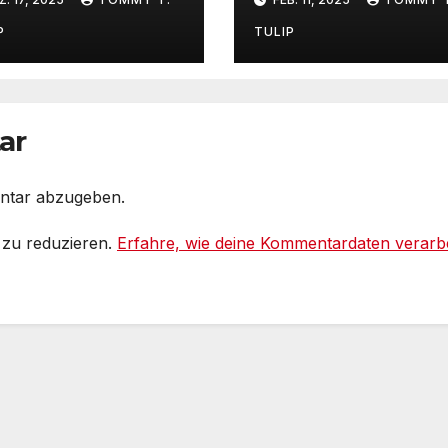
lter in
Gespräch mit
terreich
Markus Reuter
P
TULIP
#Podcast
ar
ntar abzugeben.
 zu reduzieren.
Erfahre, wie deine Kommentardaten verarbe