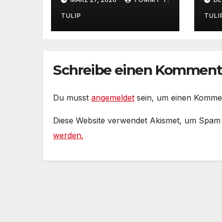
Ein Film von
Spe
Bedřich Ludvík
Ös
TULIP
TULI
„Aktuel“ mit
Untertiteln (auf
Deutsch und
Englisch)
Schreibe einen Komment
Du musst
angemeldet
sein, um einen Komme
Diese Website verwendet Akismet, um Spam
werden.