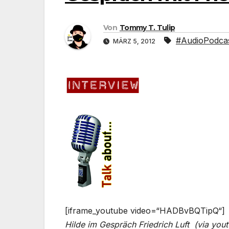
Von
Tommy T. Tulip
#AudioPodca
MÄRZ 5, 2012
[iframe_youtube video=“HADBvBQTipQ“]
Hilde im Gespräch Friedrich Luft (via you