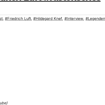
st
,
#Friedrich Luft
,
#Hildegard Knef
,
#Interview
,
#Legende
tube)