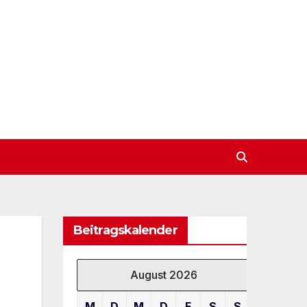
Beitragskalender
August 2026
M
D
M
D
F
S
S