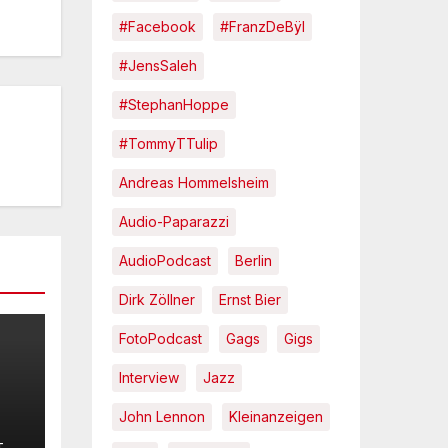
#Facebook
#FranzDeBÿl
#JensSaleh
#StephanHoppe
#TommyTTulip
Andreas Hommelsheim
Audio-Paparazzi
AudioPodcast
Berlin
Dirk Zöllner
Ernst Bier
FotoPodcast
Gags
Gigs
Interview
Jazz
John Lennon
Kleinanzeigen
.