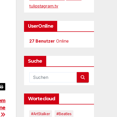
tulipstagram.tv
UserOnline
27 Benutzer
Online
Suche
Wortecloud
dem
ine
#ArtStalker
#Beatles
!