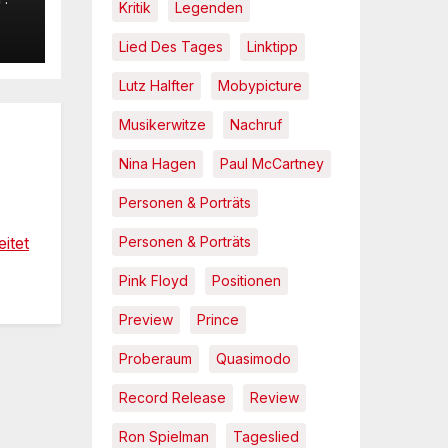
Kritik
Legenden
Lied Des Tages
Linktipp
Lutz Halfter
Mobypicture
Musikerwitze
Nachruf
Nina Hagen
Paul McCartney
Personen & Porträts
itet
Personen & Porträts
Pink Floyd
Positionen
Preview
Prince
Proberaum
Quasimodo
Record Release
Review
Ron Spielman
Tageslied