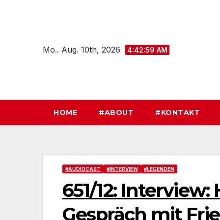
Zum
Inhalt
springen
Mo.. Aug. 10th, 2026
4:43:00 AM
HOME
#ABOUT
#KONTAKT
#AUDIOCAST
#INTERVIEW
#LEGENDEN
651/12: Interview:
Gespräch mit Frie