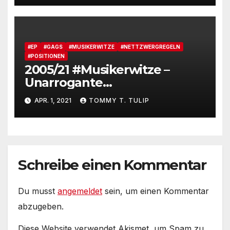
Songbooks mit anderen
Mitteln
#EP
#GAGS
#MUSIKERWITZE
#NETTZWERGREGELN
#POSITIONEN
2005/21 #Musikerwitze –
Unarrogante
Wissensvermittlung im Social
APR. 1, 2021
TOMMY T. TULIP
Net und schäbiger
Opferrollenklau – Ein
Erfahrungsbericht
Schreibe einen Kommentar
Du musst
angemeldet
sein, um einen Kommentar
abzugeben.
Diese Website verwendet Akismet, um Spam zu