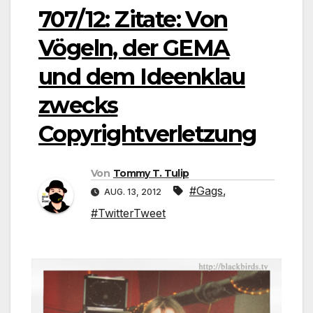
707/12: Zitate: Von
Vögeln, der GEMA
und dem Ideenklau
zwecks
Copyrightverletzung
Von
Tommy T. Tulip
#Gags
,
AUG. 13, 2012
#TwitterTweet