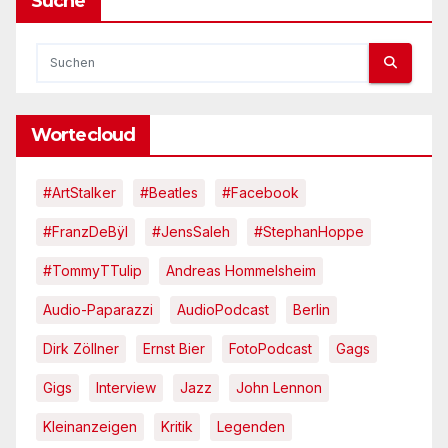
Suche
Wortecloud
#ArtStalker
#Beatles
#Facebook
#FranzDeBÿl
#JensSaleh
#StephanHoppe
#TommyTTulip
Andreas Hommelsheim
Audio-Paparazzi
AudioPodcast
Berlin
Dirk Zöllner
Ernst Bier
FotoPodcast
Gags
Gigs
Interview
Jazz
John Lennon
Kleinanzeigen
Kritik
Legenden