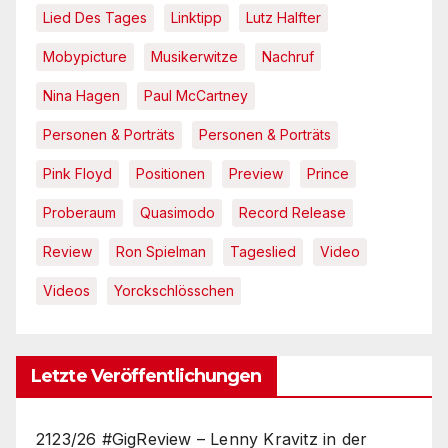
Lied Des Tages
Linktipp
Lutz Halfter
Mobypicture
Musikerwitze
Nachruf
Nina Hagen
Paul McCartney
Personen & Porträts
Personen & Porträts
Pink Floyd
Positionen
Preview
Prince
Proberaum
Quasimodo
Record Release
Review
Ron Spielman
Tageslied
Video
Videos
Yorckschlösschen
Letzte Veröffentlichungen
2123/26 #GigReview – Lenny Kravitz in der