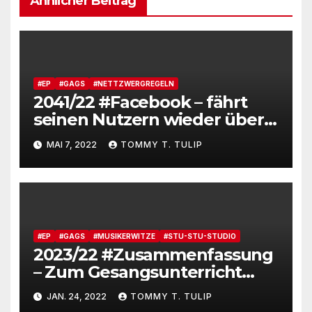
Ähnlicher Beitrag
#EP
#GAGS
#NETTZWERGREGELN
2041/22 #Facebook – fährt
seinen Nutzern wieder über
den Mund, in der
MAI 7, 2022
TOMMY T. TULIP
Spezialistengruppe:
Kneipenwitze und rügt
sexuelle Handlungen
#Netzskandale
#Chaostage2022
#EP
#GAGS
#MUSIKERWITZE
#STU-STU-STUDIO
2023/22 #Zusammenfassung
– Zum Gesangsunterricht
(brasilianisch) und der
JAN. 24, 2022
TOMMY T. TULIP
Fortsetzung des Beatles-