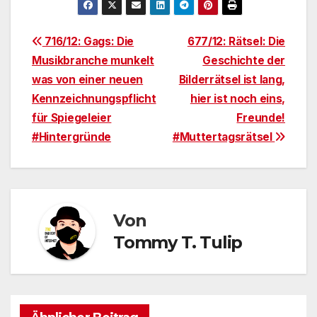
Beitragsnavigation
716/12: Gags: Die
677/12: Rätsel: Die
Musikbranche munkelt
Geschichte der
was von einer neuen
Bilderrätsel ist lang,
Kennzeichnungspflicht
hier ist noch eins,
für Spiegeleier
Freunde!
#Hintergründe
#Muttertagsrätsel
Von
Tommy T. Tulip