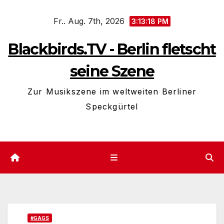
Zum
Fr.. Aug. 7th, 2026
Inhalt
3:13:19 PM
springen
Blackbirds.TV - Berlin fletscht
seine Szene
Zur Musikszene im weltweiten Berliner
Speckgürtel
#GAGS