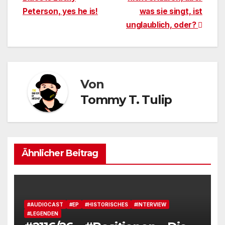
Peterson, yes he is!
was sie singt, ist
unglaublich, oder?
Von
Tommy T. Tulip
Ähnlicher Beitrag
#AUDIOCAST
#EP
#HISTORISCHES
#INTERVIEW
#LEGENDEN