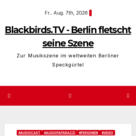
Zum
Fr.. Aug. 7th, 2026
Inhalt
springen
Blackbirds.TV - Berlin fletscht
seine Szene
Zur Musikszene im weltweiten Berliner
Speckgürtel
#AUDIOCAST
#AUDIOPAPARAZZI
#PERSONEN
#VIDEO