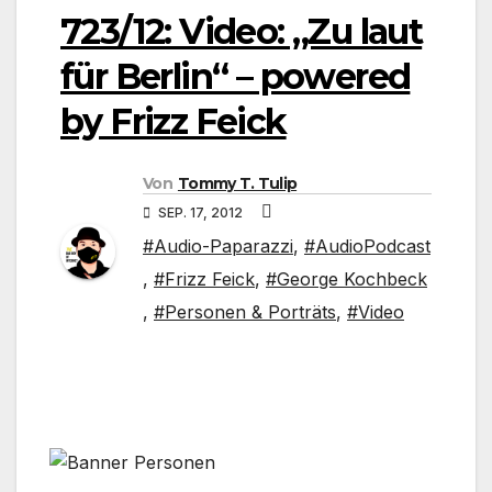
723/12: Video: „Zu laut
für Berlin“ – powered
by Frizz Feick
Von
Tommy T. Tulip
SEP. 17, 2012
#Audio-Paparazzi
,
#AudioPodcast
,
#Frizz Feick
,
#George Kochbeck
,
#Personen & Porträts
,
#Video