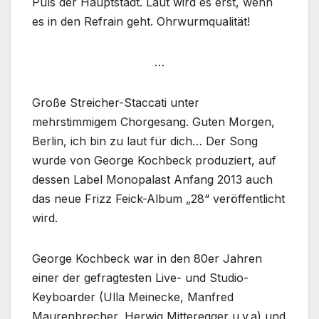
Puls der Hauptstadt. Laut wird es erst, wenn
es in den Refrain geht. Ohrwurmqualität!
…
Große Streicher-Staccati unter
mehrstimmigem Chorgesang. Guten Morgen,
Berlin, ich bin zu laut für dich… Der Song
wurde von George Kochbeck produziert, auf
dessen Label Monopalast Anfang 2013 auch
das neue Frizz Feick-Album „28“ veröffentlicht
wird.
George Kochbeck war in den 80er Jahren
einer der gefragtesten Live- und Studio-
Keyboarder (Ulla Meinecke, Manfred
Maurenbrecher, Herwig Mitteregger u.v.a) und