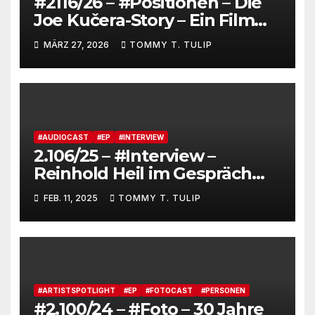
#2116/26 – #Positionen – Die
Joe Kučera-Story – Ein Film
von Bedřich Ludvík „Aktuel“
MÄRZ 27, 2026
TOMMY T. TULIP
mit Untertiteln (auf Deutsch
und Englisch)
#AUDIOCAST
#EP
#INTERVIEW
2.106/25 – #Interview –
Reinhold Heil im Gespräch
mit Markus Reuter #Podcast
FEB. 11, 2025
TOMMY T. TULIP
#ARTISTSPOTLIGHT
#EP
#FOTOCAST
#PERSONEN
#2.100/24 – #Foto – 30 Jahre