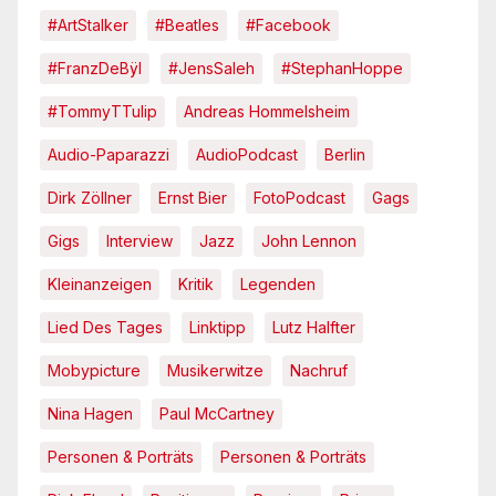
#ArtStalker
#Beatles
#Facebook
#FranzDeBÿl
#JensSaleh
#StephanHoppe
#TommyTTulip
Andreas Hommelsheim
Audio-Paparazzi
AudioPodcast
Berlin
Dirk Zöllner
Ernst Bier
FotoPodcast
Gags
Gigs
Interview
Jazz
John Lennon
Kleinanzeigen
Kritik
Legenden
Lied Des Tages
Linktipp
Lutz Halfter
Mobypicture
Musikerwitze
Nachruf
Nina Hagen
Paul McCartney
Personen & Porträts
Personen & Porträts