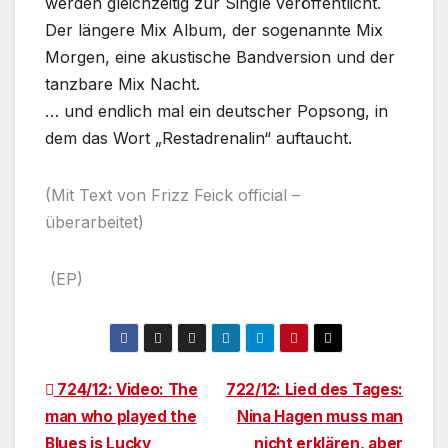
werden gleichzeitig zur Single veröffentlicht.
Der längere Mix Album, der sogenannte Mix
Morgen, eine akustische Bandversion und der
tanzbare Mix Nacht.
… und endlich mal ein deutscher Popsong, in
dem das Wort „Restadrenalin“ auftaucht.
(Mit Text von Frizz Feick official –
überarbeitet)
(EP)
Beitragsnavigation
724/12: Video: The
722/12: Lied des Tages:
man who played the
Nina Hagen muss man
Blues is Lucky
nicht erklären, aber