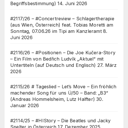
Begriffsbestimmung)
14. Juni 2026
#2117/26 – #Concertreview – Schlagertherapie
(aus Wien, Österreich) feat. Tobias Moretti am
Sonntag, 07.06.26 im Tipi am Kanzleramt
8.
Juni 2026
#2116/26 – #Positionen – Die Joe Kučera-Story
– Ein Film von Bedřich Ludvík „Aktuel“ mit
Untertiteln (auf Deutsch und Englisch)
27. März
2026
#2115/26 # Tageslied – Let’s Move – Ein fröhlich
machender Song für uns Ü/50 – Band: „B3“
(Andreas Hommelsheim, Lutz Halfter)
30.
Januar 2026
#2114/25 – #HIStory – Die Beatles und Jacky
Spelter in Österreich
17. Dezember 2025