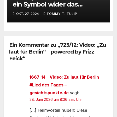
ein Symbol wider das
Vergessen, Musik war mal
OKT. 27, 2024
TOMMY T. TULIP
gut – OK, Boomer!
Ein Kommentar zu „723/12: Video: „Zu
laut für Berlin“ – powered by Frizz
Feick“
1667-14 – Video: Zu laut für Berlin
#Lied des Tages –
gesichtspunkte.de
sagt:
28. Juni 2026 um 8:36 a.m. Uhr
[…] Heimvorteil hüben: Diese