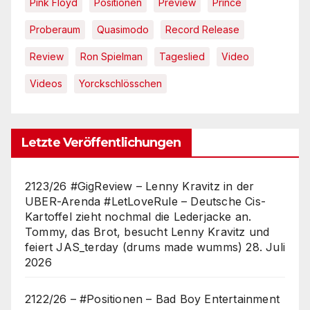
Pink Floyd
Positionen
Preview
Prince
Proberaum
Quasimodo
Record Release
Review
Ron Spielman
Tageslied
Video
Videos
Yorckschlösschen
Letzte Veröffentlichungen
2123/26 #GigReview – Lenny Kravitz in der
UBER-Arenda #LetLoveRule – Deutsche Cis-
Kartoffel zieht nochmal die Lederjacke an.
Tommy, das Brot, besucht Lenny Kravitz und
feiert JAS_terday (drums made wumms)
28. Juli
2026
2122/26 – #Positionen – Bad Boy Entertainment