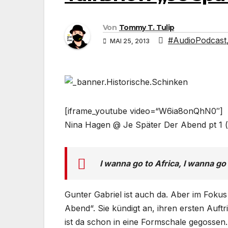
Von
Tommy T. Tulip
#AudioPodcast
MAI 25, 2013
[iframe_youtube video=“W6ia8onQhN0″]
Nina Hagen @ Je Später Der Abend pt 1 (
I wanna go to Africa, I wanna go
Gunter Gabriel ist auch da. Aber im Fokus
Abend“. Sie kündigt an, ihren ersten Auftr
ist da schon in eine Formschale gegossen. 