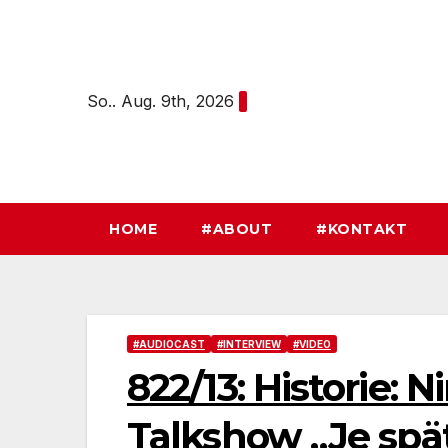
Zum
Inhalt
springen
So.. Aug. 9th, 2026
HOME
#ABOUT
#KONTAKT
#AUDIOCAST
#INTERVIEW
#VIDEO
822/13: Historie: 
Talkshow „Je spä