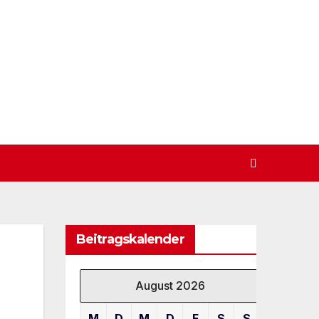
Beitragskalender
August 2026
M
D
M
D
F
S
S