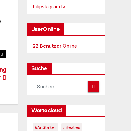
tulipstagram.tv
s
UserOnline
22 Benutzer
Online
Suche
ong
‘
Wortecloud
#ArtStalker
#Beatles