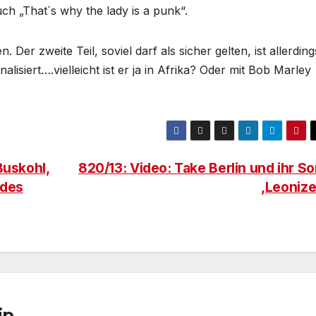
h „That´s why the lady is a punk“.
. Der zweite Teil, soviel darf als sicher gelten, ist allerding
isiert….vielleicht ist er ja in Afrika? Oder mit Bob Marley
Buskohl,
820/13: Video: Take Berlin und ihr S
 des
‚Leonize
ip