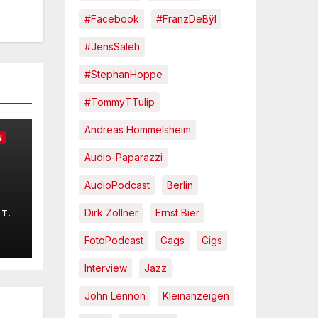
#Facebook
#FranzDeBÿl
#JensSaleh
#StephanHoppe
#TommyTTulip
Andreas Hommelsheim
N
Audio-Paparazzi
AudioPodcast
Berlin
Dirk Zöllner
Ernst Bier
T.
ib
FotoPodcast
Gags
Gigs
Interview
Jazz
John Lennon
Kleinanzeigen