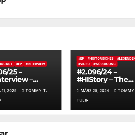
#EP
#HISTORISCHES
#LEGENDE
IOCAST
#EP
#INTERVIEW
#VIDEO
#WÜRDIGUNG
06/25 –
#2.096/24 –
nterview –
#HIStory – The
inhold Heil im
Rutles (1978) –
. 11, 2025
TOMMY T.
MÄRZ 25, 2024
TOMMY 
spräch mit
Richtige
rkus Reuter
Geschichtsschre
P
TULIP
odcast
ung
ar