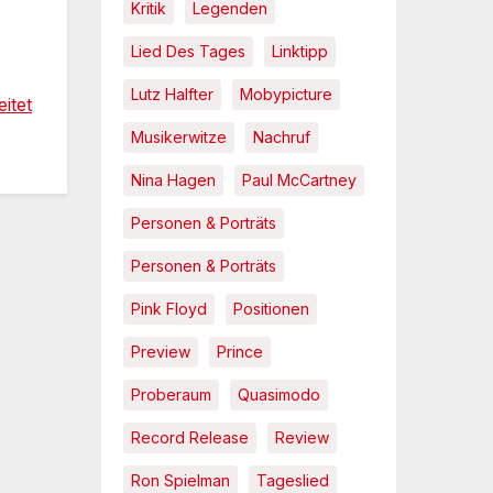
Kritik
Legenden
Lied Des Tages
Linktipp
Lutz Halfter
Mobypicture
itet
Musikerwitze
Nachruf
Nina Hagen
Paul McCartney
Personen & Porträts
Personen & Porträts
Pink Floyd
Positionen
Preview
Prince
Proberaum
Quasimodo
Record Release
Review
Ron Spielman
Tageslied