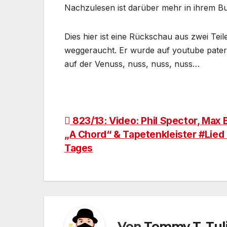
Nachzulesen ist darüber mehr in ihrem Buc
Dies hier ist eine Rückschau aus zwei Teilen
weggeraucht. Er wurde auf youtube paternal
auf der Venuss, nuss, nuss, nuss…
Beitragsnavigation
823/13: Video: Phil Spector, Max 
„A Chord“ & Tapetenkleister #Lied
Tages
Von
Tommy T. Tul