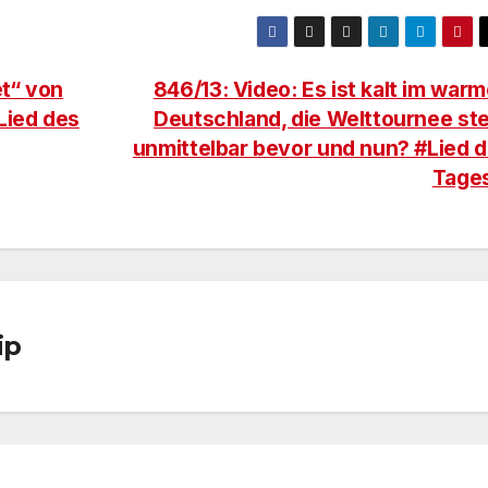
t“ von
846/13: Video: Es ist kalt im war
Lied des
Deutschland, die Welttournee st
unmittelbar bevor und nun? #Lied 
Tage
ip