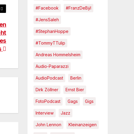
#Facebook
#FranzDeBÿl
#JensSaleh
men
#StephanHoppe
eht
des
#TommyTTulip
s
Andreas Hommelsheim
Audio-Paparazzi
AudioPodcast
Berlin
Dirk Zöllner
Ernst Bier
FotoPodcast
Gags
Gigs
Interview
Jazz
John Lennon
Kleinanzeigen