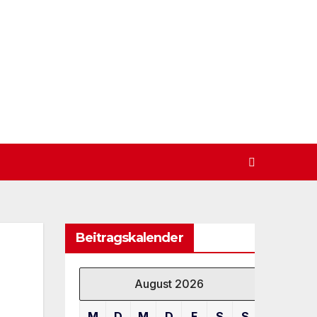
Beitragskalender
August 2026
M
D
M
D
F
S
S