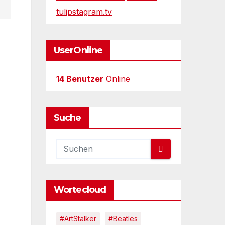
tulipstagram.tv
UserOnline
14 Benutzer
Online
Suche
Wortecloud
#ArtStalker
#Beatles