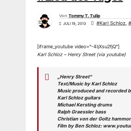
Von
Tommy T. Tulip
#Karl Schloz
,
#
JULI 19, 2013
[iframe_youtube video=“-4IjXsu2fjQ“]
Karl Schloz – Henry Street (via youtube)
„Henry Street“
Text/Music by Karl Schloz
Music produced and recorded b
Karl Schloz guitars
Michael Kersting drums
Ralph Graessler bass
Christian von der Goltz hammo
Film by Ben Schloz: www.yout