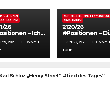
#POSITIONEN
#EP
#KRITIK
#NETTZWERGREGE
-STU-STUDIO
#POSITIONEN
1/26 –
2120/26 –
sitionen – Ich
#Positionen – Di
reue nichts –
Debatte Nuhr al
I 29, 2026
TOMMY T.
JUNI 27, 2026
TOMMY T
rstrahlte
DAS
nschen,
Shitbürgerthem
P
TULIP
strahlte
des Internets – 3
mmentare,
Grad, es wird no
strahltes
heißer #Tagesli
samterlebnis
Karl Schloz „Henry Street“ #Lied des Tages“
f Social media