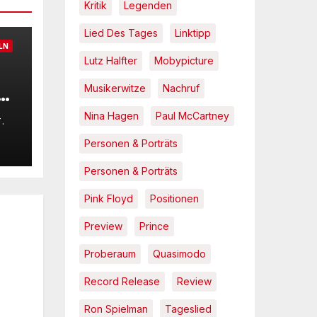
Kritik
Legenden
Lied Des Tages
Linktipp
LN
Lutz Halfter
Mobypicture
Musikerwitze
Nachruf
e
s
Nina Hagen
Paul McCartney
.
Personen & Porträts
a
6°
Personen & Porträts
ch
ed
Pink Floyd
Positionen
Preview
Prince
Proberaum
Quasimodo
Record Release
Review
Ron Spielman
Tageslied