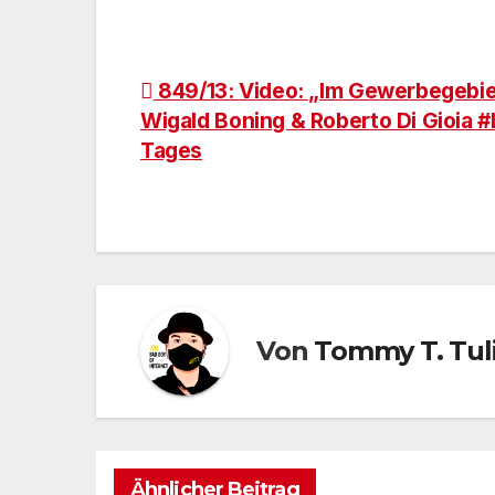
Beitragsnavigation
849/13: Video: „Im Gewerbegebie
Wigald Boning & Roberto Di Gioia #
Tages
Von
Tommy T. Tul
Ähnlicher Beitrag