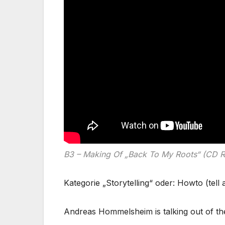
B3 – Making Of „Back To My Roots“ (CD R
Kategorie „Storytelling“ oder: Howto (tell 
Andreas Hommelsheim is talking out of t