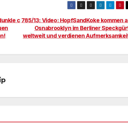
dunkle c
785/13: Video: HopfSandKoke kommen 
uen
Osnabrooklyn im Berliner Speckgür
en!
weltweit und verdienen Aufmerksamkei
ip