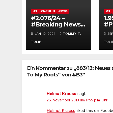
#EP
#NACHRUF
#NEWS
#EP
#2.076/24 –
1.9
#Breaking News –
#P
#JustMusic Berlin
#J
JAN. 19, 2024
TOMMY T.
SEP
schließt Zentrale
es
am Moritzplatz
er
TULIP
TULI
Kreuzberg
Pr
St
Ha
Mü
Ein Kommentar zu „883/13: Neues
Do
To My Roots“ von #B3“
we
zu
Helmut Krauss
sagt:
26. November 2013 um 11:55 p.m. Uhr
Helmut Krauss
liked this on Faceb