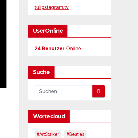
tulipstagram.tv
UserOnline
24 Benutzer
Online
Suche
Wortecloud
#ArtStalker
#Beatles