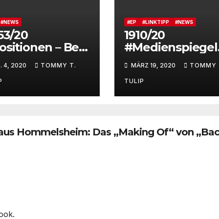
#NEWS
#EP
#LINKTIPP
#NEWS
53/20
1910/20
ositionen – Bei
#Medienspiegel
ustMusic gibt
Es ist zwar gratis
. 4, 2020
TOMMY T.
MÄRZ 19, 2020
TOMMY 
 offenbar
aber beileibe
nsthafte
nicht UMSONST
P
TULIP
obleme, die
(PPV Medien
andorte
entblättert
mburg,
Zeitungsmarkt
nchen und
online)
 aus Hommelsheim: Das „Making Of“ von „Ba
rtmund
rden 2021
gemacht
ook.