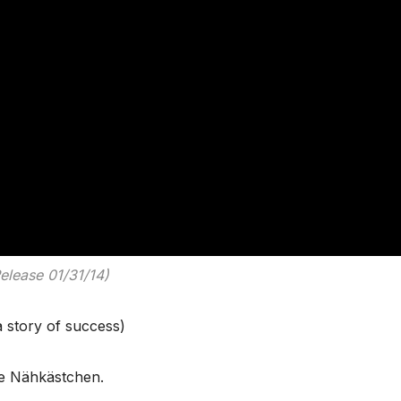
elease 01/31/14)
a story of success)
he Nähkästchen.