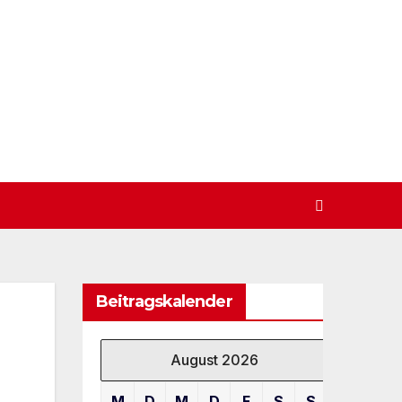
Beitragskalender
August 2026
M
D
M
D
F
S
S