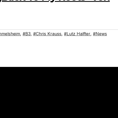
mmelsheim
,
#B3
,
#Chris Krauss
,
#Lutz Halfter
,
#News