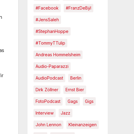
#Facebook
#FranzDeBÿl
n
#JensSaleh
#StephanHoppe
#TommyTTulip
as
Andreas Hommelsheim
Audio-Paparazzi
ir
AudioPodcast
Berlin
Dirk Zöllner
Ernst Bier
FotoPodcast
Gags
Gigs
Interview
Jazz
John Lennon
Kleinanzeigen