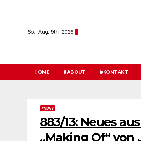
Zum
Inhalt
springen
So.. Aug. 9th, 2026
HOME
#ABOUT
#KONTAKT
#NEWS
883/13: Neues a
„Making Of“ von 