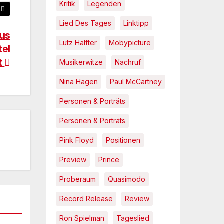
Kritik
Legenden
Lied Des Tages
Linktipp
aus
Lutz Halfter
Mobypicture
tel
t
Musikerwitze
Nachruf
Nina Hagen
Paul McCartney
Personen & Porträts
Personen & Porträts
Pink Floyd
Positionen
Preview
Prince
Proberaum
Quasimodo
Record Release
Review
Ron Spielman
Tageslied