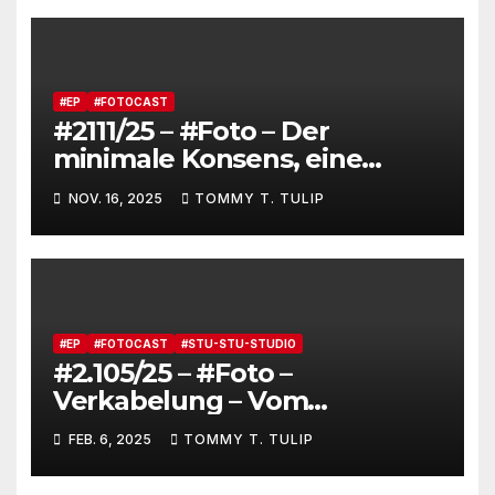
Lederjacke an. Tommy, das
Brot, besucht Lenny Kravitz
und feiert JAS_terday (drums
made wumms)
#EP
#FOTOCAST
#2111/25 – #Foto – Der
minimale Konsens, eine
Berliner Band der Achtziger
NOV. 16, 2025
TOMMY T. TULIP
Jahre – Altes Bandfoto
aufgetaucht
#EP
#FOTOCAST
#STU-STU-STUDIO
#2.105/25 – #Foto –
Verkabelung – Vom
Schreibtischtäterwissen auf
FEB. 6, 2025
TOMMY T. TULIP
zu neuen Ufern