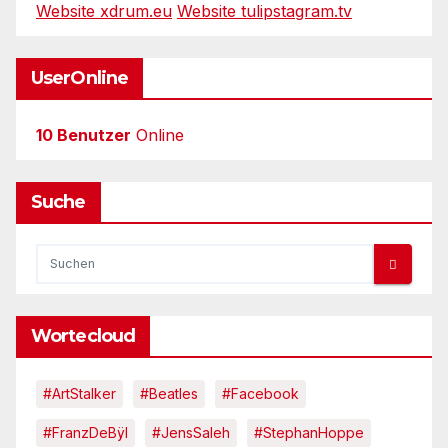
Website xdrum.eu
Website tulipstagram.tv
UserOnline
10 Benutzer
Online
Suche
Wortecloud
#ArtStalker
#Beatles
#Facebook
#FranzDeBÿl
#JensSaleh
#StephanHoppe