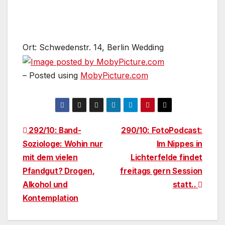
Ort: Schwedenstr. 14, Berlin Wedding
– Posted using
MobyPicture.com
Beitragsnavigation
292/10: Band-
290/10: FotoPodcast:
Soziologe: Wohin nur
Im Nippes in
mit dem vielen
Lichterfelde findet
Pfandgut? Drogen,
freitags gern Session
Alkohol und
statt..
Kontemplation