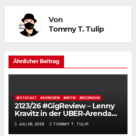
Von
Tommy T. Tulip
Ähnlicher Beitrag
#FOTOCAST
#GIGREVIEW
#KRITIK
#REZENSION
2123/26 #GigReview – Lenny
Kravitz in der UBER-Arenda
#LetLoveRule – Deutsche Cis-
JULI 28, 2026
TOMMY T. TULIP
Kartoffel zieht nochmal die