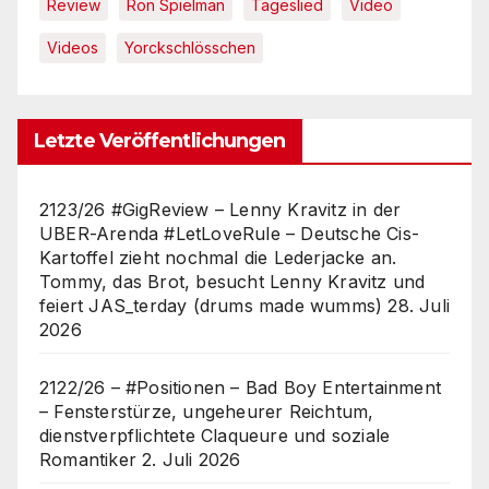
Review
Ron Spielman
Tageslied
Video
Videos
Yorckschlösschen
Letzte Veröffentlichungen
2123/26 #GigReview – Lenny Kravitz in der
UBER-Arenda #LetLoveRule – Deutsche Cis-
Kartoffel zieht nochmal die Lederjacke an.
Tommy, das Brot, besucht Lenny Kravitz und
feiert JAS_terday (drums made wumms)
28. Juli
2026
2122/26 – #Positionen – Bad Boy Entertainment
– Fensterstürze, ungeheurer Reichtum,
dienstverpflichtete Claqueure und soziale
Romantiker
2. Juli 2026