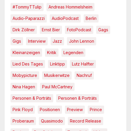
#TommyTTulip
Andreas Hommelsheim
Audio-Paparazzi
AudioPodcast
Berlin
Dirk Zöllner
Ernst Bier
FotoPodcast
Gags
Gigs
Interview
Jazz
John Lennon
Kleinanzeigen
Kritik
Legenden
Lied Des Tages
Linktipp
Lutz Halfter
Mobypicture
Musikerwitze
Nachruf
Nina Hagen
Paul McCartney
Personen & Porträts
Personen & Porträts
Pink Floyd
Positionen
Preview
Prince
Proberaum
Quasimodo
Record Release