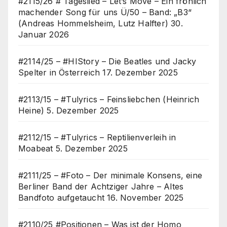
#2115/26 # Tageslied – Let’s Move – Ein fröhlich
machender Song für uns Ü/50 – Band: „B3“
(Andreas Hommelsheim, Lutz Halfter)
30.
Januar 2026
#2114/25 – #HIStory – Die Beatles und Jacky
Spelter in Österreich
17. Dezember 2025
#2113/15 – #Tulyrics – Feinsliebchen (Heinrich
Heine)
5. Dezember 2025
#2112/15 – #Tulyrics – Reptilienverleih in
Moabeat
5. Dezember 2025
#2111/25 – #Foto – Der minimale Konsens, eine
Berliner Band der Achtziger Jahre – Altes
Bandfoto aufgetaucht
16. November 2025
#2110/25 #Positionen – Was ist der Homo