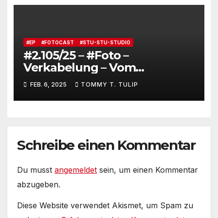
#EP
#FOTOCAST
#STU-STU-STUDIO
#2.105/25 – #Foto –
Verkabelung – Vom
Schreibtischtäterwissen auf
FEB. 6, 2025
TOMMY T. TULIP
zu neuen Ufern
Schreibe einen Kommentar
Du musst
angemeldet
sein, um einen Kommentar
abzugeben.
Diese Website verwendet Akismet, um Spam zu