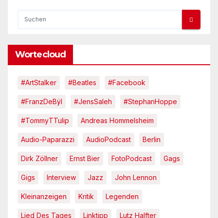
Wortecloud
#ArtStalker
#Beatles
#Facebook
#FranzDeBÿl
#JensSaleh
#StephanHoppe
#TommyTTulip
Andreas Hommelsheim
Audio-Paparazzi
AudioPodcast
Berlin
Dirk Zöllner
Ernst Bier
FotoPodcast
Gags
Gigs
Interview
Jazz
John Lennon
Kleinanzeigen
Kritik
Legenden
Lied Des Tages
Linktipp
Lutz Halfter