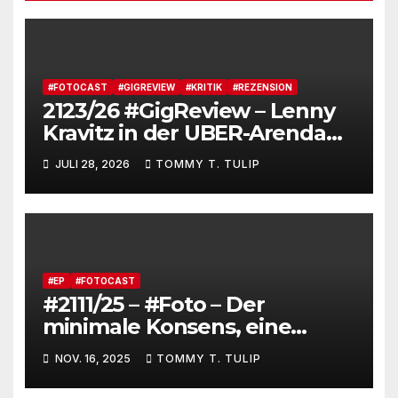
#FOTOCAST
#GIGREVIEW
#KRITIK
#REZENSION
2123/26 #GigReview – Lenny
Kravitz in der UBER-Arenda
#LetLoveRule – Deutsche Cis-
JULI 28, 2026
TOMMY T. TULIP
Kartoffel zieht nochmal die
Lederjacke an. Tommy, das
Brot, besucht Lenny Kravitz
und feiert JAS_terday (drums
made wumms)
#EP
#FOTOCAST
#2111/25 – #Foto – Der
minimale Konsens, eine
Berliner Band der Achtziger
NOV. 16, 2025
TOMMY T. TULIP
Jahre – Altes Bandfoto
aufgetaucht