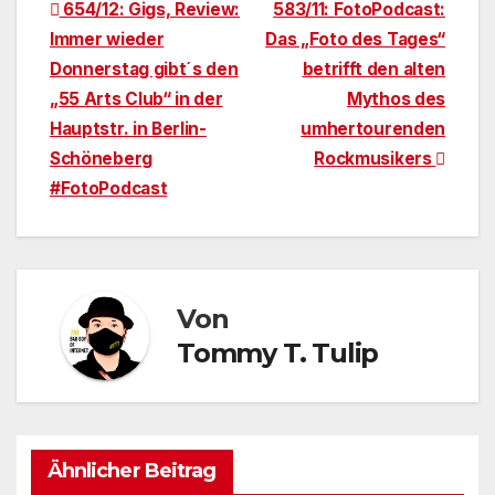
Beitragsnavigation
654/12: Gigs, Review:
583/11: FotoPodcast:
Immer wieder
Das „Foto des Tages“
Donnerstag gibt´s den
betrifft den alten
„55 Arts Club“ in der
Mythos des
Hauptstr. in Berlin-
umhertourenden
Schöneberg
Rockmusikers
#FotoPodcast
Von
Tommy T. Tulip
Ähnlicher Beitrag