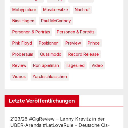
Mobypicture
Musikerwitze
Nachruf
Nina Hagen
Paul McCartney
Personen & Porträts
Personen & Porträts
Pink Floyd
Positionen
Preview
Prince
Proberaum
Quasimodo
Record Release
Review
Ron Spielman
Tageslied
Video
Videos
Yorckschlösschen
Letzte Veröffentlichungen
2123/26 #GigReview – Lenny Kravitz in der
UBER-Arenda #LetLoveRule – Deutsche Cis-