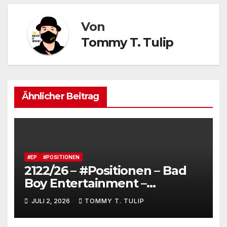
Von
Tommy T. Tulip
Ähnlicher Beitrag
#EP
#POSITIONEN
2122/26 – #Positionen – Bad
Boy Entertainment –
Fensterstürze, ungeheurer
JULI 2, 2026
TOMMY T. TULIP
Reichtum,
dienstverpflichtete