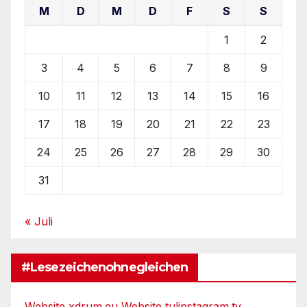
M
D
M
D
F
S
S
1
2
3
4
5
6
7
8
9
10
11
12
13
14
15
16
17
18
19
20
21
22
23
24
25
26
27
28
29
30
31
« Juli
#Lesezeichenohnegleichen
Website xdrum.eu
Website tulipstagram.tv