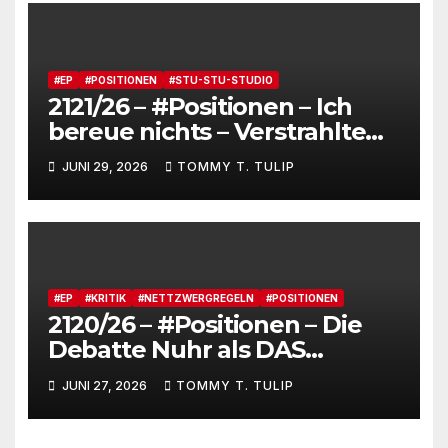
Claqueure und soziale
Romantiker
#EP
#POSITIONEN
#STU-STU-STUDIO
2121/26 – #Positionen – Ich
bereue nichts – Verstrahlte
Menschen, verstrahlte
JUNI 29, 2026
TOMMY T. TULIP
Kommentare, verstrahltes
Gesamterlebnis auf Social
media
#EP
#KRITIK
#NETTZWERGREGELN
#POSITIONEN
2120/26 – #Positionen – Die
Debatte Nuhr als DAS
Shitbürgerthema des
JUNI 27, 2026
TOMMY T. TULIP
Internets – 36° Grad, es wird
noch heißer #Tageslied