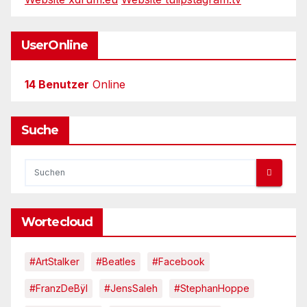
UserOnline
14 Benutzer
Online
Suche
Wortecloud
#ArtStalker
#Beatles
#Facebook
#FranzDeBÿl
#JensSaleh
#StephanHoppe