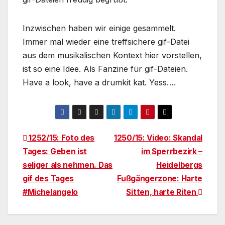
Inzwischen haben wir einige gesammelt.
Immer mal wieder eine treffsichere gif-Datei
aus dem musikalischen Kontext hier vorstellen,
ist so eine Idee. Als Fanzine für gif-Dateien.
Have a look, have a drumkit kat. Yess….
Beitragsnavigation
1252/15: Foto des
1250/15: Video: Skandal
Tages: Geben ist
im Sperrbezirk –
seliger als nehmen. Das
Heidelbergs
gif des Tages
Fußgängerzone: Harte
#Michelangelo
Sitten, harte Riten