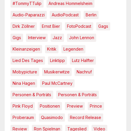
#TommyTTulip
Andreas Hommelsheim
Audio-Paparazzi
AudioPodcast
Berlin
Dirk Zöllner
Ernst Bier
FotoPodcast
Gags
Gigs
Interview
Jazz
John Lennon
Kleinanzeigen
Kritik
Legenden
Lied Des Tages
Linktipp
Lutz Halfter
Mobypicture
Musikerwitze
Nachruf
Nina Hagen
Paul McCartney
Personen & Porträts
Personen & Porträts
Pink Floyd
Positionen
Preview
Prince
Proberaum
Quasimodo
Record Release
Review
Ron Spielman
Tageslied
Video