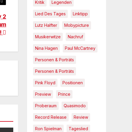
Kritik
Legenden
Lied Des Tages
Linktipp
y 2
 am
Lutz Halfter
Mobypicture
i!
Musikerwitze
Nachruf
Nina Hagen
Paul McCartney
Personen & Porträts
Personen & Porträts
Pink Floyd
Positionen
Preview
Prince
Proberaum
Quasimodo
Record Release
Review
Ron Spielman
Tageslied