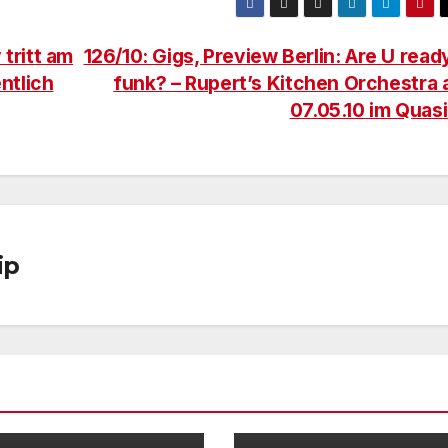
 tritt am
126/10: Gigs, Preview Berlin: Are U read
entlich
funk? – Rupert’s Kitchen Orchestra
07.05.10 im Quas
ip