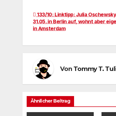
Beitragsnavigation
133/10: Linktipp: Julia Oschewsky
31.05. in Berlin auf, wohnt aber eig
in Amsterdam
Von
Tommy T. Tul
Ähnlicher Beitrag