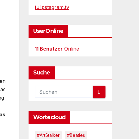
tulipstagram.tv
UserOnline
11 Benutzer
Online
Suche
ien
Das
ng
as
Wortecloud
#ArtStalker
#Beatles