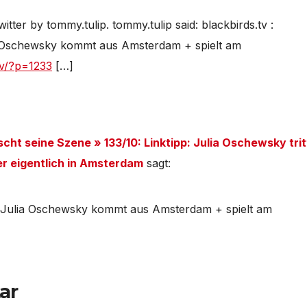
tter by tommy.tulip. tommy.tulip said: blackbirds.tv :
lia Oschewsky kommt aus Amsterdam + spielt am
.tv/?p=1233
[…]
tscht seine Szene » 133/10: Linktipp: Julia Oschewsky trit
ber eigentlich in Amsterdam
sagt:
n: Julia Oschewsky kommt aus Amsterdam + spielt am
ar