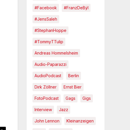
#Facebook
#FranzDeBÿl
#JensSaleh
#StephanHoppe
#TommyTTulip
Andreas Hommelsheim
Audio-Paparazzi
AudioPodcast
Berlin
Dirk Zöllner
Ernst Bier
FotoPodcast
Gags
Gigs
Interview
Jazz
John Lennon
Kleinanzeigen