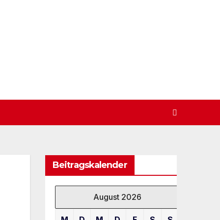
Beitragskalender
August 2026
M
D
M
D
F
S
S