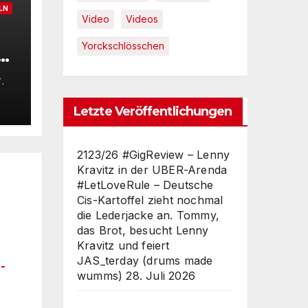
LN
Video
Videos
Yorckschlösschen
e
s
.
a
Letzte Veröffentlichungen
6°
ch
2123/26 #GigReview – Lenny
ed
Kravitz in der UBER-Arenda
#LetLoveRule – Deutsche
Cis-Kartoffel zieht nochmal
die Lederjacke an. Tommy,
das Brot, besucht Lenny
Kravitz und feiert
JAS_terday (drums made
-
wumms)
28. Juli 2026