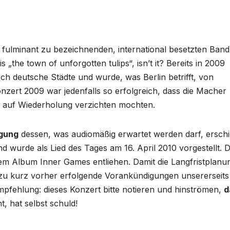
s fulminant zu bezeichnenden, international besetzten Band
 „the town of unforgotten tulips“, isn’t it? Bereits in 2009
ch deutsche Städte und wurde, was Berlin betrifft, von
nzert 2009 war jedenfalls so erfolgreich, dass die Macher
ht auf Wiederholung verzichten mochten.
igung
dessen, was audiomäßig erwartet werden darf, ersch
d wurde als Lied des Tages am 16. April 2010 vorgestellt. 
em Album Inner Games entliehen. Damit die Langfristplanu
 zu kurz vorher erfolgende Vorankündigungen unsererseits
mpfehlung: dieses Konzert bitte notieren und hinströmen,
d
t, hat selbst schuld!