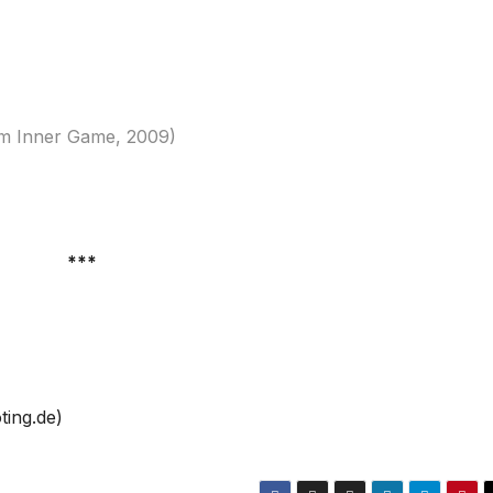
m Inner Game, 2009)
***
ing.de)