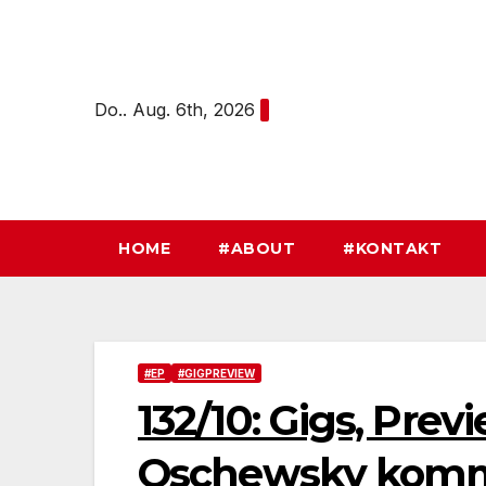
Zum
Inhalt
springen
Do.. Aug. 6th, 2026
HOME
#ABOUT
#KONTAKT
#EP
#GIGPREVIEW
132/10: Gigs, Previ
Oschewsky komm