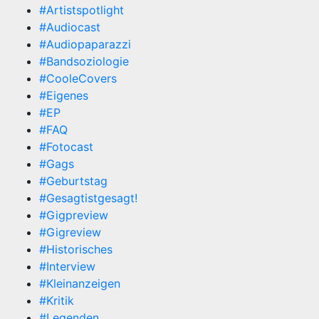
#Artistspotlight
#Audiocast
#Audiopaparazzi
#Bandsoziologie
#CooleCovers
#Eigenes
#EP
#FAQ
#Fotocast
#Gags
#Geburtstag
#Gesagtistgesagt!
#Gigpreview
#Gigreview
#Historisches
#Interview
#Kleinanzeigen
#Kritik
#Legenden