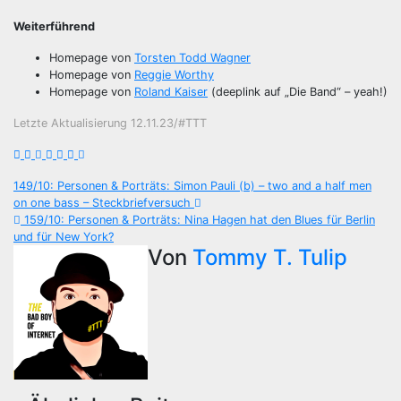
Weiterführend
Homepage von
Torsten Todd Wagner
Homepage von
Reggie Worthy
Homepage von
Roland Kaiser
(deeplink auf „Die Band“ – yeah!)
Letzte Aktualisierung 12.11.23/#TTT
Beitragsnavigation
149/10: Personen & Porträts: Simon Pauli (b) – two and a half men
on one bass – Steckbriefversuch
159/10: Personen & Porträts: Nina Hagen hat den Blues für Berlin
und für New York?
Von
Tommy T. Tulip