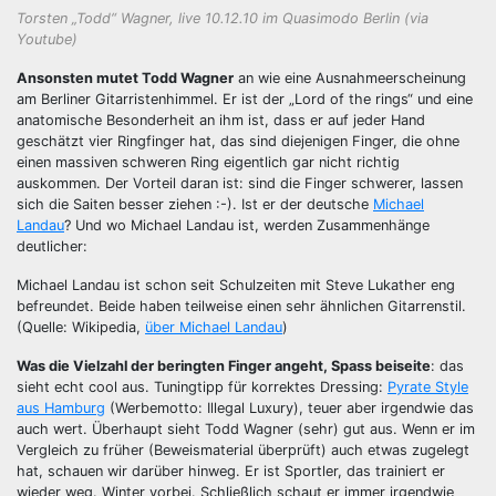
Torsten „Todd“ Wagner, live 10.12.10 im Quasimodo Berlin (via
Youtube)
Ansonsten mutet Todd Wagner
an wie eine Ausnahmeerscheinung
am Berliner Gitarristenhimmel. Er ist der „Lord of the rings“ und eine
anatomische Besonderheit an ihm ist, dass er auf jeder Hand
geschätzt vier Ringfinger hat, das sind diejenigen Finger, die ohne
einen massiven schweren Ring eigentlich gar nicht richtig
auskommen. Der Vorteil daran ist: sind die Finger schwerer, lassen
sich die Saiten besser ziehen :-). Ist er der deutsche
Michael
Landau
? Und wo Michael Landau ist, werden Zusammenhänge
deutlicher:
Michael Landau ist schon seit Schulzeiten mit Steve Lukather eng
befreundet. Beide haben teilweise einen sehr ähnlichen Gitarrenstil.
(Quelle: Wikipedia,
über Michael Landau
)
Was die Vielzahl der beringten Finger angeht, Spass beiseite
: das
sieht echt cool aus. Tuningtipp für korrektes Dressing:
Pyrate Style
aus Hamburg
(Werbemotto: Illegal Luxury), teuer aber irgendwie das
auch wert. Überhaupt sieht Todd Wagner (sehr) gut aus. Wenn er im
Vergleich zu früher (Beweismaterial überprüft) auch etwas zugelegt
hat, schauen wir darüber hinweg. Er ist Sportler, das trainiert er
wieder weg. Winter vorbei. Schließlich schaut er immer irgendwie