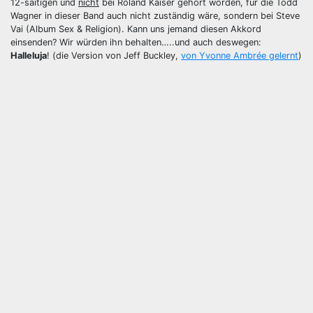
12-saitigen und
nicht
bei Roland Kaiser gehört worden, für die Todd
Wagner in dieser Band auch nicht zuständig wäre, sondern bei Steve
Vai (Album Sex & Religion). Kann uns jemand diesen Akkord
einsenden? Wir würden ihn behalten…..und auch deswegen:
Halleluja
! (die Version von Jeff Buckley,
von Yvonne Ambrée gelernt
)