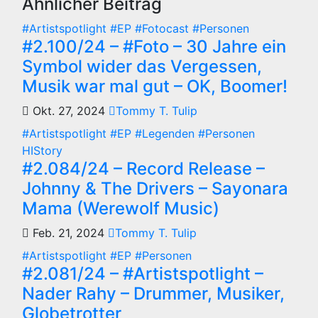
Ähnlicher Beitrag
#Artistspotlight
#EP
#Fotocast
#Personen
#2.100/24 – #Foto – 30 Jahre ein
Symbol wider das Vergessen,
Musik war mal gut – OK, Boomer!
Okt. 27, 2024
Tommy T. Tulip
#Artistspotlight
#EP
#Legenden
#Personen
HIStory
#2.084/24 – Record Release –
Johnny & The Drivers – Sayonara
Mama (Werewolf Music)
Feb. 21, 2024
Tommy T. Tulip
#Artistspotlight
#EP
#Personen
#2.081/24 – #Artistspotlight –
Nader Rahy – Drummer, Musiker,
Globetrotter