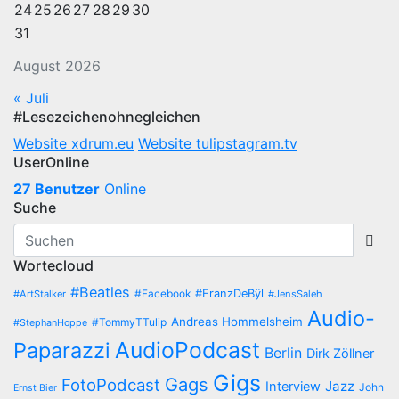
24
25
26
27
28
29
30
31
August 2026
« Juli
#Lesezeichenohnegleichen
Website xdrum.eu
Website tulipstagram.tv
UserOnline
27 Benutzer
Online
Suche
Wortecloud
#Beatles
#Facebook
#FranzDeBÿl
#ArtStalker
#JensSaleh
Audio-
Andreas Hommelsheim
#TommyTTulip
#StephanHoppe
AudioPodcast
Paparazzi
Berlin
Dirk Zöllner
Gigs
Gags
FotoPodcast
Jazz
Interview
John
Ernst Bier