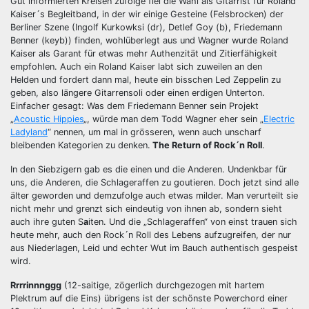
Gut informierten Kreisen zufolge fiel die Wahl als Gitarrist für Roland
Kaiser´s Begleitband, in der wir einige Gesteine (Felsbrocken) der
Berliner Szene (Ingolf Kurkowksi (dr), Detlef Goy (b), Friedemann
Benner (keyb)) finden, wohlüberlegt aus und Wagner wurde Roland
Kaiser als Garant für etwas mehr Authenzität und Zitierfähigkeit
empfohlen. Auch ein Roland Kaiser labt sich zuweilen an den
Helden und fordert dann mal, heute ein bisschen Led Zeppelin zu
geben, also längere Gitarrensoli oder einen erdigen Unterton.
Einfacher gesagt: Was dem Friedemann Benner sein Projekt
„
Acoustic Hippies
„, würde man dem Todd Wagner eher sein „
Electric
Ladyland
“ nennen, um mal in grösseren, wenn auch unscharf
bleibenden Kategorien zu denken.
The Return of Rock´n Roll
.
In den Siebzigern gab es die einen und die Anderen. Undenkbar für
uns, die Anderen, die Schlageraffen zu goutieren. Doch jetzt sind alle
älter geworden und demzufolge auch etwas milder. Man verurteilt sie
nicht mehr und grenzt sich eindeutig von ihnen ab, sondern sieht
auch ihre guten S
a
iten. Und die „Schlageraffen“ von einst trauen sich
heute mehr, auch den Rock´n Roll des Lebens aufzugreifen, der nur
aus Niederlagen, Leid und echter Wut im Bauch authentisch gespeist
wird.
Rrrrinnnggg
(12-saitige, zögerlich durchgezogen mit hartem
Plektrum auf die Eins) übrigens ist der schönste Powerchord einer