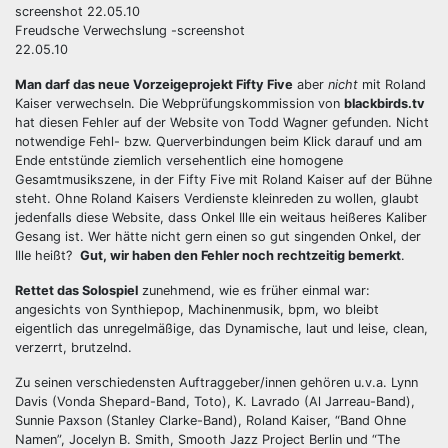
Freudsche Verwechslung -screenshot
22.05.10
Man darf das neue Vorzeigeprojekt Fifty Five
aber
nicht
mit Roland
Kaiser verwechseln. Die Webprüfungskommission von
blackbirds.tv
hat diesen Fehler auf der Website von Todd Wagner gefunden. Nicht
notwendige Fehl- bzw. Querverbindungen beim Klick darauf und am
Ende entstünde ziemlich versehentlich eine homogene
Gesamtmusikszene, in der Fifty Five mit Roland Kaiser auf der Bühne
steht. Ohne Roland Kaisers Verdienste kleinreden zu wollen, glaubt
jedenfalls diese Website, dass Onkel Ille ein weitaus heißeres Kaliber
Gesang ist. Wer hätte nicht gern einen so gut singenden Onkel, der
Ille heißt?
Gut, wir haben den Fehler noch rechtzeitig bemerkt
.
Rettet das Solospiel
zunehmend, wie es früher einmal war:
angesichts von Synthiepop, Machinenmusik, bpm, wo bleibt
eigentlich das unregelmäßige, das Dynamische, laut und leise, clean,
verzerrt, brutzelnd.
Zu seinen verschiedensten Auftraggeber/innen gehören u.v.a. Lynn
Davis (Vonda Shepard-Band, Toto), K. Lavrado (Al Jarreau-Band),
Sunnie Paxson (Stanley Clarke-Band), Roland Kaiser, “Band Ohne
Namen”, Jocelyn B. Smith, Smooth Jazz Project Berlin und “The