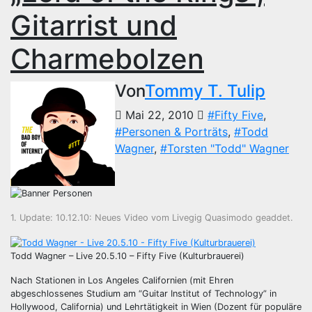
Gitarrist und
Charmebolzen
Von
Tommy T. Tulip
Mai 22, 2010
#Fifty Five
,
#Personen & Porträts
,
#Todd
Wagner
,
#Torsten "Todd" Wagner
1. Update: 10.12.10: Neues Video vom Livegig Quasimodo geaddet.
Todd Wagner – Live 20.5.10 – Fifty Five (Kulturbrauerei)
Nach Stationen in Los Angeles Californien (mit Ehren
abgeschlossenes Studium am “Guitar Institut of Technology” in
Hollywood, California) und Lehrtätigkeit in Wien (Dozent für populäre