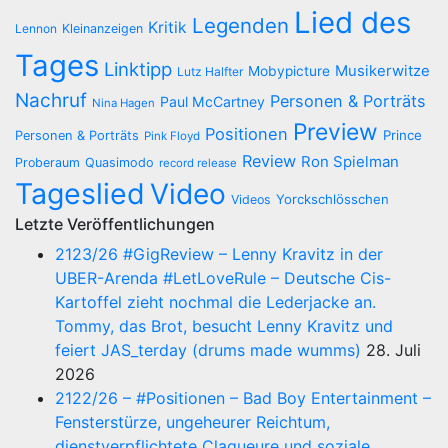
Lied des
Legenden
Kritik
Lennon
Kleinanzeigen
Tages
Linktipp
Musikerwitze
Mobypicture
Lutz Halfter
Nachruf
Personen & Porträts
Paul McCartney
Nina Hagen
Preview
Positionen
Prince
Personen & Porträts
Pink Floyd
Review
Ron Spielman
Proberaum
Quasimodo
record release
Tageslied
Video
Yorckschlösschen
Videos
Letzte Veröffentlichungen
2123/26 #GigReview – Lenny Kravitz in der
UBER-Arenda #LetLoveRule – Deutsche Cis-
Kartoffel zieht nochmal die Lederjacke an.
Tommy, das Brot, besucht Lenny Kravitz und
feiert JAS_terday (drums made wumms)
28. Juli
2026
2122/26 – #Positionen – Bad Boy Entertainment –
Fensterstürze, ungeheurer Reichtum,
dienstverpflichtete Claqueure und soziale