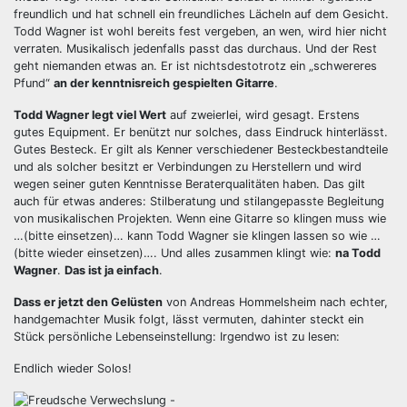
freundlich und hat schnell ein freundliches Lächeln auf dem Gesicht.
Todd Wagner ist wohl bereits fest vergeben, an wen, wird hier nicht
verraten. Musikalisch jedenfalls passt das durchaus. Und der Rest
geht niemanden etwas an. Er ist nichtsdestotrotz ein „schwereres
Pfund“
an der kenntnisreich gespielten Gitarre
.
Todd Wagner legt viel Wert
auf zweierlei, wird gesagt. Erstens
gutes Equipment. Er benützt nur solches, dass Eindruck hinterlässt.
Gutes Besteck. Er gilt als Kenner verschiedener Besteckbestandteile
und als solcher besitzt er Verbindungen zu Herstellern und wird
wegen seiner guten Kenntnisse Beraterqualitäten haben. Das gilt
auch für etwas anderes: Stilberatung und stilangepasste Begleitung
von musikalischen Projekten. Wenn eine Gitarre so klingen muss wie
…(bitte einsetzen)… kann Todd Wagner sie klingen lassen so wie …
(bitte wieder einsetzen)…. Und alles zusammen klingt wie:
na Todd
Wagner
.
Das ist ja einfach
.
Dass er jetzt den Gelüsten
von Andreas Hommelsheim nach echter,
handgemachter Musik folgt, lässt vermuten, dahinter steckt ein
Stück persönliche Lebenseinstellung: Irgendwo ist zu lesen:
Endlich wieder Solos!