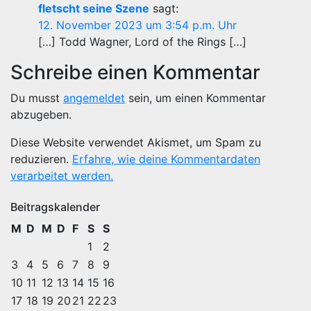
fletscht seine Szene
sagt:
12. November 2023 um 3:54 p.m. Uhr
[…] Todd Wagner, Lord of the Rings […]
Schreibe einen Kommentar
Du musst
angemeldet
sein, um einen Kommentar
abzugeben.
Diese Website verwendet Akismet, um Spam zu
reduzieren.
Erfahre, wie deine Kommentardaten
verarbeitet werden.
Beitragskalender
M
D
M
D
F
S
S
1
2
3
4
5
6
7
8
9
10
11
12
13
14
15
16
17
18
19
20
21
22
23