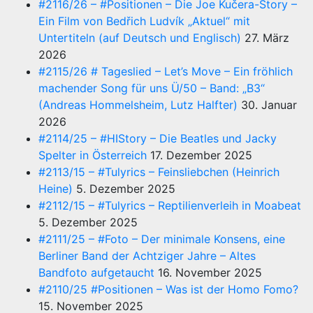
#2116/26 – #Positionen – Die Joe Kučera-Story –
Ein Film von Bedřich Ludvík „Aktuel“ mit
Untertiteln (auf Deutsch und Englisch)
27. März
2026
#2115/26 # Tageslied – Let’s Move – Ein fröhlich
machender Song für uns Ü/50 – Band: „B3“
(Andreas Hommelsheim, Lutz Halfter)
30. Januar
2026
#2114/25 – #HIStory – Die Beatles und Jacky
Spelter in Österreich
17. Dezember 2025
#2113/15 – #Tulyrics – Feinsliebchen (Heinrich
Heine)
5. Dezember 2025
#2112/15 – #Tulyrics – Reptilienverleih in Moabeat
5. Dezember 2025
#2111/25 – #Foto – Der minimale Konsens, eine
Berliner Band der Achtziger Jahre – Altes
Bandfoto aufgetaucht
16. November 2025
#2110/25 #Positionen – Was ist der Homo Fomo?
15. November 2025