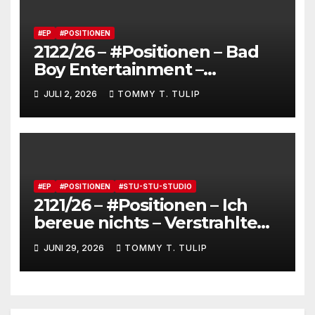
und feiert JAS_terday (drums
made wumms)
#EP
#POSITIONEN
2122/26 – #Positionen – Bad
Boy Entertainment –
Fensterstürze, ungeheurer
JULI 2, 2026
TOMMY T. TULIP
Reichtum,
dienstverpflichtete
Claqueure und soziale
Romantiker
#EP
#POSITIONEN
#STU-STU-STUDIO
2121/26 – #Positionen – Ich
bereue nichts – Verstrahlte
Menschen, verstrahlte
JUNI 29, 2026
TOMMY T. TULIP
Kommentare, verstrahltes
Gesamterlebnis auf Social
media