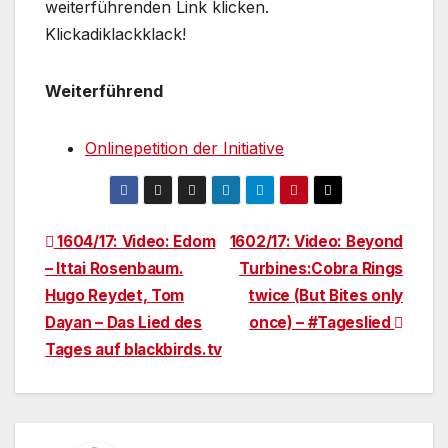
weiterführenden Link klicken.
Klickadiklackklack!
Weiterführend
Onlinepetition der Initiative
Beitragsnavigation
1604/17: Video: Edom
1602/17: Video: Beyond
– Ittai Rosenbaum.
Turbines:Cobra Rings
Hugo Reydet, Tom
twice (But Bites only
Dayan – Das Lied des
once) – #Tageslied
Tages auf blackbirds.tv