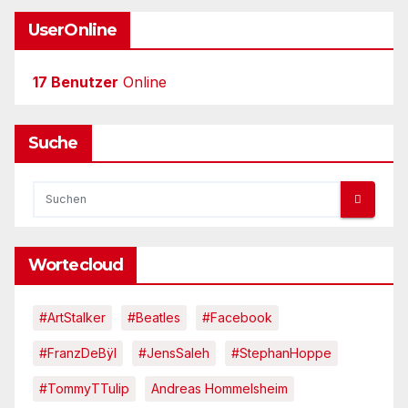
UserOnline
17 Benutzer
Online
Suche
Wortecloud
#ArtStalker
#Beatles
#Facebook
#FranzDeBÿl
#JensSaleh
#StephanHoppe
#TommyTTulip
Andreas Hommelsheim