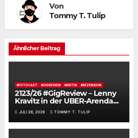
Von
Tommy T. Tulip
Ähnlicher Beitrag
#FOTOCAST
#GIGREVIEW
#KRITIK
#REZENSION
2123/26 #GigReview – Lenny
Kravitz in der UBER-Arenda
#LetLoveRule – Deutsche Cis-
JULI 28, 2026
TOMMY T. TULIP
Kartoffel zieht nochmal die
Lederjacke an. Tommy, das
Brot, besucht Lenny Kravitz