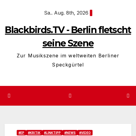
Zum
Sa.. Aug. 8th, 2026
Inhalt
springen
Blackbirds.TV - Berlin fletscht
seine Szene
Zur Musikszene im weltweiten Berliner
Speckgürtel
#EP
#KRITIK
#LINKTIPP
#NEWS
#VIDEO