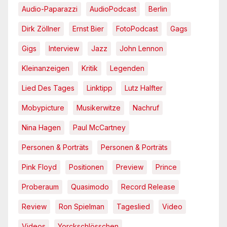
Audio-Paparazzi
AudioPodcast
Berlin
Dirk Zöllner
Ernst Bier
FotoPodcast
Gags
Gigs
Interview
Jazz
John Lennon
Kleinanzeigen
Kritik
Legenden
Lied Des Tages
Linktipp
Lutz Halfter
Mobypicture
Musikerwitze
Nachruf
Nina Hagen
Paul McCartney
Personen & Porträts
Personen & Porträts
Pink Floyd
Positionen
Preview
Prince
Proberaum
Quasimodo
Record Release
Review
Ron Spielman
Tageslied
Video
Videos
Yorckschlösschen