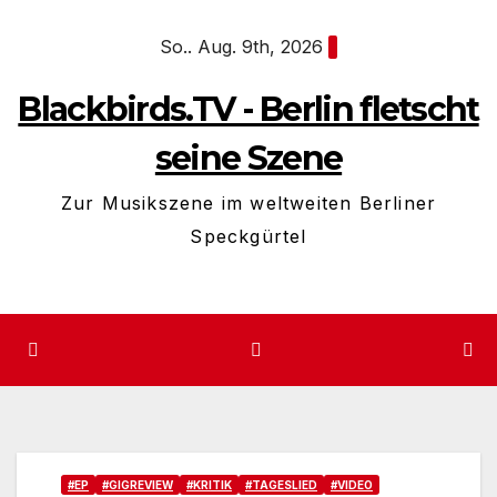
Zum
So.. Aug. 9th, 2026
Inhalt
springen
Blackbirds.TV - Berlin fletscht
seine Szene
Zur Musikszene im weltweiten Berliner
Speckgürtel
#EP
#GIGREVIEW
#KRITIK
#TAGESLIED
#VIDEO