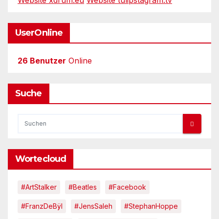
Website xdrum.eu
Website tulipstagram.tv
UserOnline
26 Benutzer
Online
Suche
Wortecloud
#ArtStalker
#Beatles
#Facebook
#FranzDeBÿl
#JensSaleh
#StephanHoppe