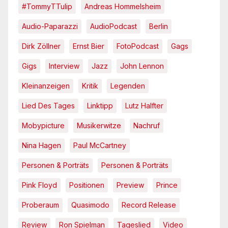
#TommyTTulip
Andreas Hommelsheim
Audio-Paparazzi
AudioPodcast
Berlin
Dirk Zöllner
Ernst Bier
FotoPodcast
Gags
Gigs
Interview
Jazz
John Lennon
Kleinanzeigen
Kritik
Legenden
Lied Des Tages
Linktipp
Lutz Halfter
Mobypicture
Musikerwitze
Nachruf
Nina Hagen
Paul McCartney
Personen & Porträts
Personen & Porträts
Pink Floyd
Positionen
Preview
Prince
Proberaum
Quasimodo
Record Release
Review
Ron Spielman
Tageslied
Video