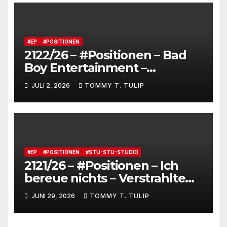
Brot, besucht Lenny Kravitz
und feiert JAS_terday (drums
made wumms)
#EP
#POSITIONEN
2122/26 – #Positionen – Bad
Boy Entertainment –
Fensterstürze, ungeheurer
JULI 2, 2026
TOMMY T. TULIP
Reichtum,
dienstverpflichtete
Claqueure und soziale
Romantiker
#EP
#POSITIONEN
#STU-STU-STUDIO
2121/26 – #Positionen – Ich
bereue nichts – Verstrahlte
Menschen, verstrahlte
JUNI 29, 2026
TOMMY T. TULIP
Kommentare, verstrahltes
Gesamterlebnis auf Social