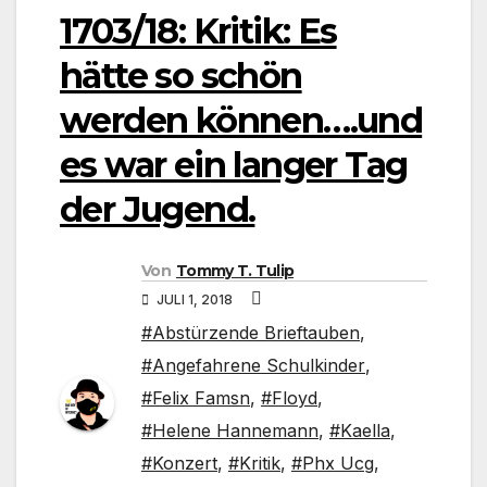
1703/18: Kritik: Es
hätte so schön
werden können….und
es war ein langer Tag
der Jugend.
Von
Tommy T. Tulip
JULI 1, 2018
#Abstürzende Brieftauben
,
#Angefahrene Schulkinder
,
#Felix Famsn
,
#Floyd
,
#Helene Hannemann
,
#Kaella
,
#Konzert
,
#Kritik
,
#Phx Ucg
,