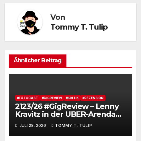
Von
Tommy T. Tulip
Ähnlicher Beitrag
#FOTOCAST
#GIGREVIEW
#KRITIK
#REZENSION
2123/26 #GigReview – Lenny
Kravitz in der UBER-Arenda
#LetLoveRule – Deutsche Cis-
JULI 28, 2026
TOMMY T. TULIP
Kartoffel zieht nochmal die
Lederjacke an. Tommy, das