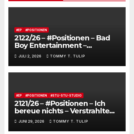
#EP
#POSITIONEN
2122/26 – #Positionen – Bad
Boy Entertainment –
Fensterstürze, ungeheurer
JULI 2, 2026
TOMMY T. TULIP
Reichtum,
dienstverpflichtete
Claqueure und soziale
Romantiker
#EP
#POSITIONEN
#STU-STU-STUDIO
2121/26 – #Positionen – Ich
bereue nichts – Verstrahlte
Menschen, verstrahlte
JUNI 29, 2026
TOMMY T. TULIP
Kommentare, verstrahltes
Gesamterlebnis auf Social