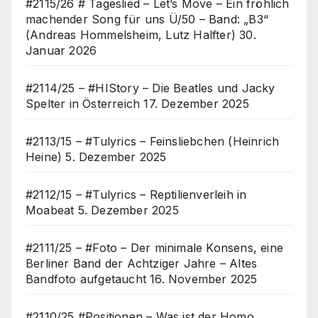
#2115/26 # Tageslied – Let’s Move – Ein fröhlich
machender Song für uns Ü/50 – Band: „B3“
(Andreas Hommelsheim, Lutz Halfter)
30.
Januar 2026
#2114/25 – #HIStory – Die Beatles und Jacky
Spelter in Österreich
17. Dezember 2025
#2113/15 – #Tulyrics – Feinsliebchen (Heinrich
Heine)
5. Dezember 2025
#2112/15 – #Tulyrics – Reptilienverleih in
Moabeat
5. Dezember 2025
#2111/25 – #Foto – Der minimale Konsens, eine
Berliner Band der Achtziger Jahre – Altes
Bandfoto aufgetaucht
16. November 2025
#2110/25 #Positionen – Was ist der Homo