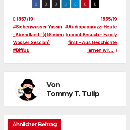
Beitragsnavigation
1857/19
1855/19
#Siebenwasser Yassin
#Audiopaparazzi Heute
„Abendland“ (@Sieben
kommt Besuch – Family
Wasser Session)
first – Aus Geschichte
#Diffus
lernen wir…
Von
Tommy T. Tulip
Ähnlicher Beitrag