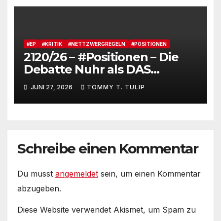
media
#EP
#KRITIK
#NETTZWERGREGELN
#POSITIONEN
2120/26 – #Positionen – Die
Debatte Nuhr als DAS
Shitbürgerthema des
JUNI 27, 2026
TOMMY T. TULIP
Internets – 36° Grad, es wird
noch heißer #Tageslied
Schreibe einen Kommentar
Du musst
angemeldet
sein, um einen Kommentar
abzugeben.
Diese Website verwendet Akismet, um Spam zu