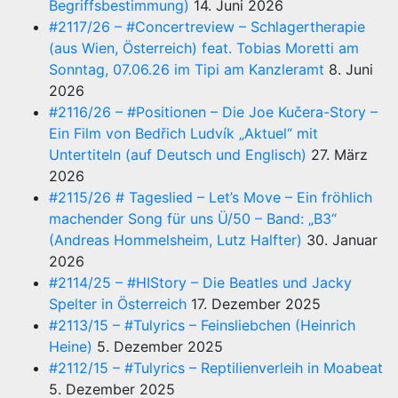
Begriffsbestimmung)
14. Juni 2026
#2117/26 – #Concertreview – Schlagertherapie
(aus Wien, Österreich) feat. Tobias Moretti am
Sonntag, 07.06.26 im Tipi am Kanzleramt
8. Juni
2026
#2116/26 – #Positionen – Die Joe Kučera-Story –
Ein Film von Bedřich Ludvík „Aktuel“ mit
Untertiteln (auf Deutsch und Englisch)
27. März
2026
#2115/26 # Tageslied – Let’s Move – Ein fröhlich
machender Song für uns Ü/50 – Band: „B3“
(Andreas Hommelsheim, Lutz Halfter)
30. Januar
2026
#2114/25 – #HIStory – Die Beatles und Jacky
Spelter in Österreich
17. Dezember 2025
#2113/15 – #Tulyrics – Feinsliebchen (Heinrich
Heine)
5. Dezember 2025
#2112/15 – #Tulyrics – Reptilienverleih in Moabeat
5. Dezember 2025