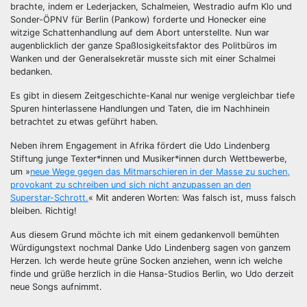
brachte, indem er Lederjacken, Schalmeien, Westradio aufm Klo und
Sonder-ÖPNV für Berlin (Pankow) forderte und Honecker eine
witzige Schattenhandlung auf dem Abort unterstellte. Nun war
augenblicklich der ganze Spaßlosigkeitsfaktor des Politbüros im
Wanken und der Generalsekretär musste sich mit einer Schalmei
bedanken.
Es gibt in diesem Zeitgeschichte-Kanal nur wenige vergleichbar tiefe
Spuren hinterlassene Handlungen und Taten, die im Nachhinein
betrachtet zu etwas geführt haben.
Neben ihrem Engagement in Afrika fördert die Udo Lindenberg
Stiftung junge Texter*innen und Musiker*innen durch Wettbewerbe,
um »
neue Wege gegen das Mitmarschieren in der Masse zu suchen,
provokant zu schreiben und sich nicht anzupassen an den
Superstar-Schrott.
« Mit anderen Worten: Was falsch ist, muss falsch
bleiben. Richtig!
Aus diesem Grund möchte ich mit einem gedankenvoll bemühten
Würdigungstext nochmal Danke Udo Lindenberg sagen von ganzem
Herzen. Ich werde heute grüne Socken anziehen, wenn ich welche
finde und grüße herzlich in die Hansa-Studios Berlin, wo Udo derzeit
neue Songs aufnimmt.