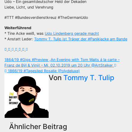
Udo – Ein gesamtdeutscher Held der Dekaden
Liebe, Licht, und Verehrung
#TTT #Bundesverdienstkreuz #TheGermanUdo
Weiterführend
* Tine Acke weiß, was
Udo Lindenberg gerade macht
* Anstatt Leder:
Tommy T. Tulip ist Träger der #Panikjacke am Bande
Beitragsnavigation
1864/19 #Gigs #Preview „An Evening with Tom Waits á la carte –
Franz de Bÿl & Vinÿl – Mi, 02.10.2019 um 20 Uhr @ArtStalker
1866/19 #Tageslied Rosalie (Polydeluxe)
Von
Tommy T. Tulip
Ähnlicher Beitrag