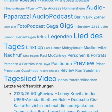
#Beatles
#Facebook
#FranzDeBÿl
#ArtStalker
#JensSaleh
Audio-
Andreas Hommelsheim
#TommyTTulip
#StephanHoppe
AudioPodcast
Paparazzi
Berlin
Dirk Zöllner
Gigs
Gags
FotoPodcast
Jazz
Interview
John
Ernst Bier
Lied des
Legenden
Kritik
Lennon
Kleinanzeigen
Tages
Linktipp
Musikerwitze
Mobypicture
Lutz Halfter
Nachruf
Personen & Porträts
Paul McCartney
Nina Hagen
Preview
Positionen
Prince
Personen & Porträts
Pink Floyd
Review
Ron Spielman
Proberaum
Quasimodo
record release
Tageslied
Video
Yorckschlösschen
Videos
Letzte Veröffentlichungen
2123/26 #GigReview – Lenny Kravitz in der
UBER-Arenda #LetLoveRule – Deutsche Cis-
Kartoffel zieht nochmal die Lederjacke an.
Tommy, das Brot, besucht Lenny Kravitz und