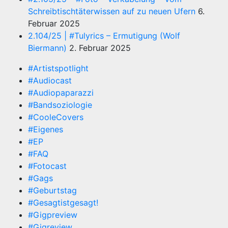
Schreibtischtäterwissen auf zu neuen Ufern
6.
Februar 2025
2.104/25 | #Tulyrics – Ermutigung (Wolf
Biermann)
2. Februar 2025
#Artistspotlight
#Audiocast
#Audiopaparazzi
#Bandsoziologie
#CooleCovers
#Eigenes
#EP
#FAQ
#Fotocast
#Gags
#Geburtstag
#Gesagtistgesagt!
#Gigpreview
#Gigreview