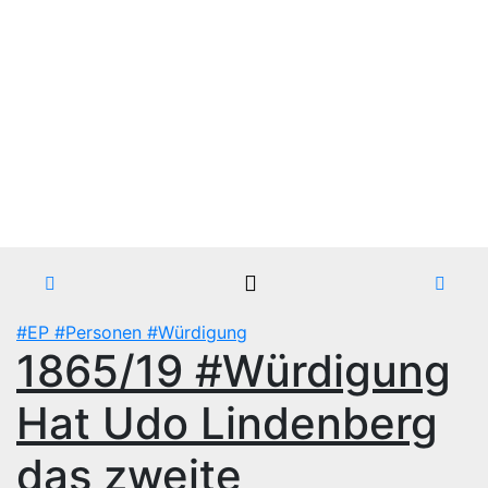
Zum
So.. Aug. 9th, 2026
Inhalt
Blackbirds.TV - Berlin
springen
fletscht seine Szene
Zur Musikszene im weltweiten Berliner Speckgürtel
#EP
#Personen
#Würdigung
1865/19 #Würdigung
Hat Udo Lindenberg
das zweite