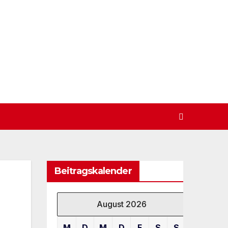
Beitragskalender
August 2026
M
D
M
D
F
S
S