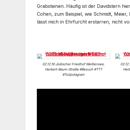
Grabsteinen. Häufig ist der Davidstern hie
Cohen, zum Beispiel, wie Schmidt, Meier, 
lässt mich in Ehrfurcht erstarren, nicht vo
02.12.19 Jüdischer Friedhof Weißensee,
02.12
Herbert-Baum-Straße #Besuch #TTT
Her
#Tulipstagram