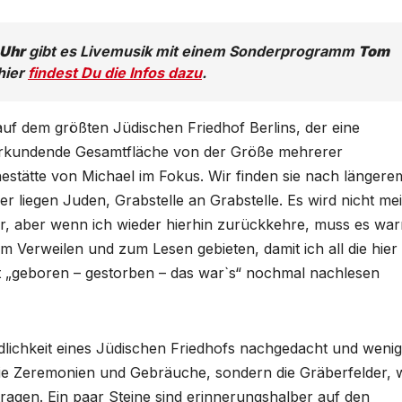
 Uhr
gibt es Livemusik mit einem Sonderprogramm
Tom
 hier
findest Du die Infos dazu
.
uf dem größten Jüdischen Friedhof Berlins, der eine
u erkundende Gesamtfläche von der Größe mehrerer
uhestätte von Michael im Fokus. Wir finden sie nach längere
er liegen Juden, Grabstelle an Grabstelle. Es wird nicht me
vor, aber wenn ich wieder hierhin zurückkehre, muss es wa
m Verweilen und zum Lesen gebieten, damit ich all die hier
t „geboren – gestorben – das war`s“ nochmal nachlesen
edlichkeit eines Jüdischen Friedhofs nachgedacht und wenig
die Zeremonien und Gebräuche, sondern die Gräberfelder, 
ragen. Ein paar Steine sind erinnerungshalber auf den