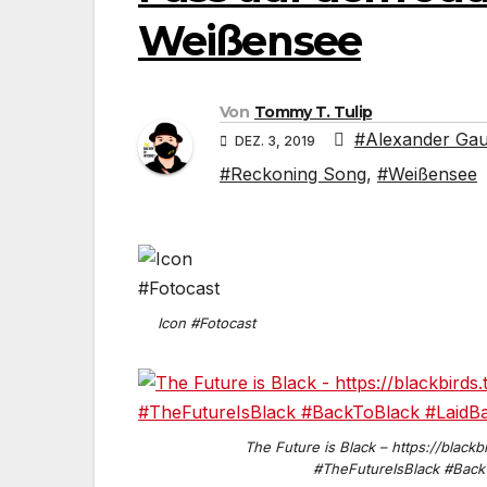
Weißensee
Von
Tommy T. Tulip
#Alexander Gau
DEZ. 3, 2019
#Reckoning Song
,
#Weißensee
Icon #Fotocast
The Future is Black – https://black
#TheFutureIsBlack #Back