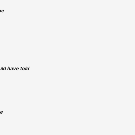
me
uld have told
me