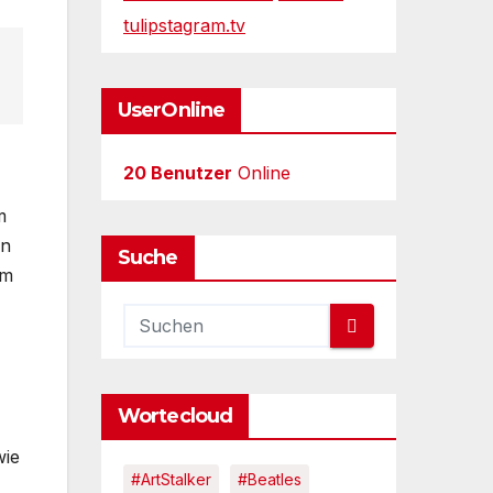
tulipstagram.tv
UserOnline
20 Benutzer
Online
m
in
Suche
rm
Wortecloud
wie
#ArtStalker
#Beatles