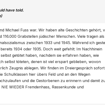
uld have told.
n)
und Michael Fuss war. Wir haben alte Geschichten gehört, 
d 116.000 Grabstellen jüdischer Menschen. Viele tragen als
onalsozialismus zwischen 1933 und 1945. Während ich gest
bereits 1934 oder 1935. Doch weit gefehlt: Im Nachhinein
n selbst getötet haben, nachdem sie erfahren haben, wie
ich selbst töteten, denen ist viel erspart geblieben, wovon
ührlich Zeugnis ablegen. Wir finden im Dreiergespräch sofort
 die Schulklassen hier übers Feld und an den Wegen
achzulaufen und die Gestorbenen zu erinnern und damit z
en NIE WIEDER Fremdenhass, Rassenkunde und