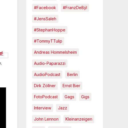
#Facebook
#FranzDeBÿl
#JensSaleh
#StephanHoppe
#TommyTTulip
Andreas Hommelsheim
Audio-Paparazzi
e,
AudioPodcast
Berlin
Dirk Zöllner
Ernst Bier
FotoPodcast
Gags
Gigs
Interview
Jazz
John Lennon
Kleinanzeigen