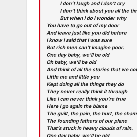
I don’t laugh and I don’t cry
I don’t think about you all the ti
But when I do I wonder why
You have to go out of my door
And leave just like you did before
I know I said that I was sure
But rich men can’t imagine poor.
One day baby, we’ll be old
Oh baby, we’ll be old
And think of all the stories that we co
Little me and little you
Kept doing all the things they do
They never really think it through
Like I can never think you’re true
Here I go again the blame
The guilt, the pain, the hurt, the sha
The founding fathers of our plane
That’s stuck in heavy clouds of rain.
One day baby, we’ll be old