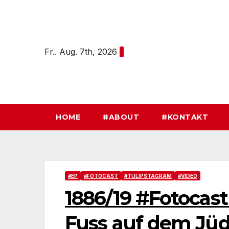
Zum
Inhalt
springen
Fr.. Aug. 7th, 2026
HOME
#ABOUT
#KONTAKT
#EP
#FOTOCAST
#TULIPSTAGRAM
#VIDEO
1886/19 #Fotocas
Fuss auf dem Jüd