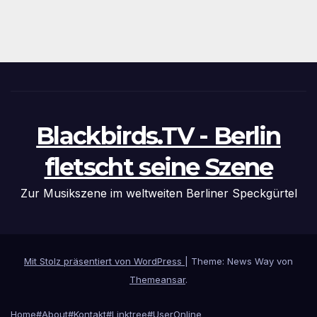
Blackbirds.TV - Berlin
fletscht seine Szene
Zur Musikszene im weltweiten Berliner Speckgürtel
Mit Stolz präsentiert von WordPress
|
Theme: News Way von
Themeansar
.
Home
#About
#Kontakt
#Linktree
#UserOnline