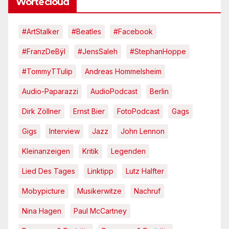
Wortecloud
#ArtStalker
#Beatles
#Facebook
#FranzDeBÿl
#JensSaleh
#StephanHoppe
#TommyTTulip
Andreas Hommelsheim
Audio-Paparazzi
AudioPodcast
Berlin
Dirk Zöllner
Ernst Bier
FotoPodcast
Gags
Gigs
Interview
Jazz
John Lennon
Kleinanzeigen
Kritik
Legenden
Lied Des Tages
Linktipp
Lutz Halfter
Mobypicture
Musikerwitze
Nachruf
Nina Hagen
Paul McCartney