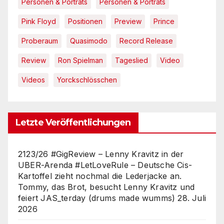
Personen & Porträts
Personen & Porträts
Pink Floyd
Positionen
Preview
Prince
Proberaum
Quasimodo
Record Release
Review
Ron Spielman
Tageslied
Video
Videos
Yorckschlösschen
Letzte Veröffentlichungen
2123/26 #GigReview – Lenny Kravitz in der
UBER-Arenda #LetLoveRule – Deutsche Cis-
Kartoffel zieht nochmal die Lederjacke an.
Tommy, das Brot, besucht Lenny Kravitz und
feiert JAS_terday (drums made wumms)
28. Juli
2026