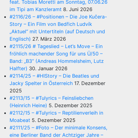
feat. Tobias Moretti am Sonntag, 07.06.26
im Tipi am Kanzleramt
8. Juni 2026
#2116/26 – #Positionen – Die Joe Kučera-
Story – Ein Film von Bedřich Ludvík
„Aktuel“ mit Untertiteln (auf Deutsch und
Englisch)
27. März 2026
#2115/26 # Tageslied – Let’s Move – Ein
fröhlich machender Song für uns Ü/50 –
Band: „B3“ (Andreas Hommelsheim, Lutz
Halfter)
30. Januar 2026
#2114/25 – #HIStory – Die Beatles und
Jacky Spelter in Österreich
17. Dezember
2025
#2113/15 – #Tulyrics – Feinsliebchen
(Heinrich Heine)
5. Dezember 2025
#2112/15 – #Tulyrics – Reptilienverleih in
Moabeat
5. Dezember 2025
#2111/25 – #Foto – Der minimale Konsens,
eine Berliner Band der Achtziger Jahre –