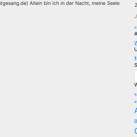
esang.de) Allein bin ich in der Nacht, meine Seele
J
«
#
W
U
1
W
#
#
B