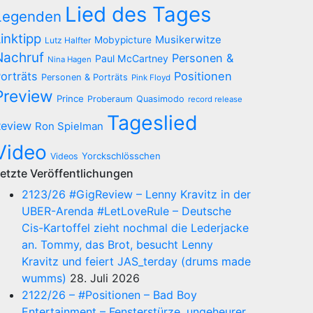
Lied des Tages
Legenden
inktipp
Musikerwitze
Mobypicture
Lutz Halfter
Nachruf
Personen &
Paul McCartney
Nina Hagen
orträts
Positionen
Personen & Porträts
Pink Floyd
Preview
Prince
Proberaum
Quasimodo
record release
Tageslied
eview
Ron Spielman
Video
Yorckschlösschen
Videos
etzte Veröffentlichungen
2123/26 #GigReview – Lenny Kravitz in der
UBER-Arenda #LetLoveRule – Deutsche
Cis-Kartoffel zieht nochmal die Lederjacke
an. Tommy, das Brot, besucht Lenny
Kravitz und feiert JAS_terday (drums made
wumms)
28. Juli 2026
2122/26 – #Positionen – Bad Boy
Entertainment – Fensterstürze, ungeheurer