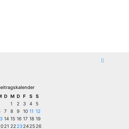
eitragskalender
M
D
M
D
F
S
S
1
2
3
4
5
6
7
8
9
10
11
12
13
14
15
16
17
18
19
20
21
22
23
24
25
26