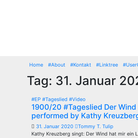
Zum
Inhalt
springen
Do.. Aug. 6th, 2026
Home
#About
#Kontakt
#Linktree
#User
Tag:
31. Januar 20
#EP
#Tageslied
#Video
1900/20 #Tageslied Der Wind h
performed by Kathy Kreuzber
31. Januar 2020
Tommy T. Tulip
Kathy Kreuzberg singt: Der Wind hat mir ein L