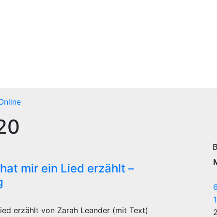
Blackbirds.TV - Berlin
fletscht seine Szene
Zur Musikszene im weltweiten Berliner
Speckgürtel
Online
20
B
at mir ein Lied erzählt –
g
ied erzählt von Zarah Leander (mit Text)