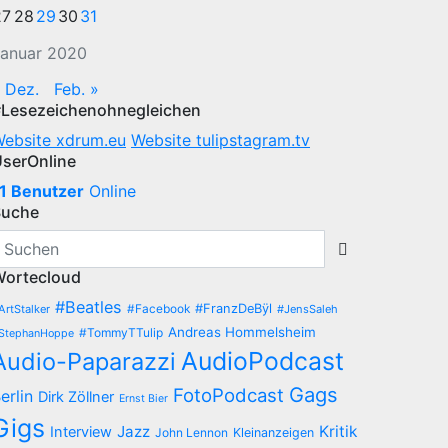
27
28
29
30
31
anuar 2020
 Dez.
Feb. »
Lesezeichenohnegleichen
ebsite xdrum.eu
Website tulipstagram.tv
serOnline
1 Benutzer
Online
Suche
ortecloud
#Beatles
#Facebook
#FranzDeBÿl
ArtStalker
#JensSaleh
Andreas Hommelsheim
#TommyTTulip
StephanHoppe
AudioPodcast
Audio-Paparazzi
Gags
FotoPodcast
erlin
Dirk Zöllner
Ernst Bier
Gigs
Jazz
Kritik
Interview
John Lennon
Kleinanzeigen