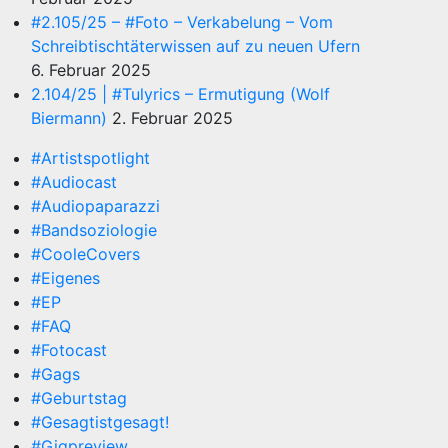
#2.105/25 – #Foto – Verkabelung – Vom
Schreibtischtäterwissen auf zu neuen Ufern
6. Februar 2025
2.104/25 | #Tulyrics – Ermutigung (Wolf
Biermann)
2. Februar 2025
#Artistspotlight
#Audiocast
#Audiopaparazzi
#Bandsoziologie
#CooleCovers
#Eigenes
#EP
#FAQ
#Fotocast
#Gags
#Geburtstag
#Gesagtistgesagt!
#Gigpreview