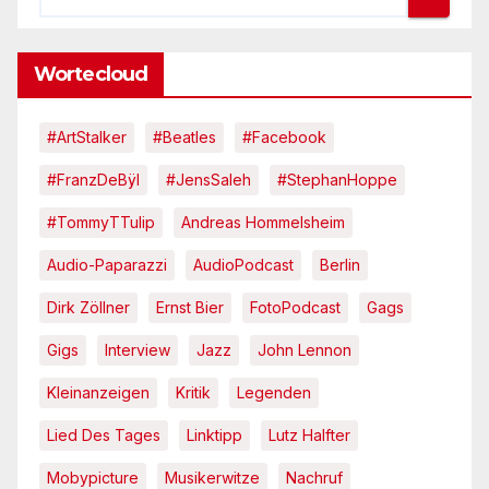
Wortecloud
#ArtStalker
#Beatles
#Facebook
#FranzDeBÿl
#JensSaleh
#StephanHoppe
#TommyTTulip
Andreas Hommelsheim
Audio-Paparazzi
AudioPodcast
Berlin
Dirk Zöllner
Ernst Bier
FotoPodcast
Gags
Gigs
Interview
Jazz
John Lennon
Kleinanzeigen
Kritik
Legenden
Lied Des Tages
Linktipp
Lutz Halfter
Mobypicture
Musikerwitze
Nachruf