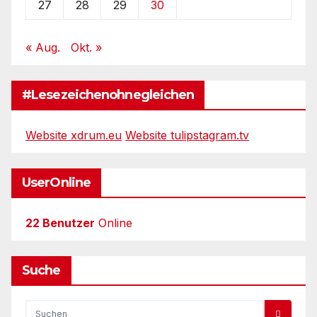
27
28
29
30
« Aug.
Okt. »
#Lesezeichenohnegleichen
Website xdrum.eu
Website tulipstagram.tv
UserOnline
22 Benutzer
Online
Suche